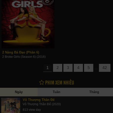
2 Nàng Bá Đạo (Phần 6)
2 Broke Girls (Season 6) (2016)
1
2
3
4
5
42
…
PHIM XEM NHIỀU
Ngày
Tuần
Tháng
Vô Thượng Thần Đế
Vô Thượng Thần Đế (2020)
813 view day