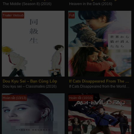
The Middle (Season 8) (2016)
Heaven in the Dark (2016)
Trailer Vietsub
Full
Dou Kyu Sei – Bạn Cùng Lớp
If Cats Disappeared From The World
Dou kyu sei – Classmates (2016)
If Cats Disappeared from the World (2016)
Hoàn tất (13/13)
Hoàn tất (10/10)