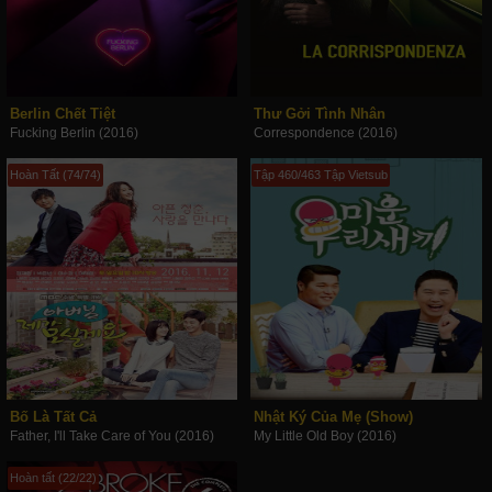
Berlin Chết Tiệt
Thư Gởi Tình Nhân
Fucking Berlin (2016)
Correspondence (2016)
Hoàn Tất (74/74)
Tập 460/463 Tập Vietsub
Bố Là Tất Cả
Nhật Ký Của Mẹ (Show)
Father, I'll Take Care of You (2016)
My Little Old Boy (2016)
Hoàn tất (22/22)