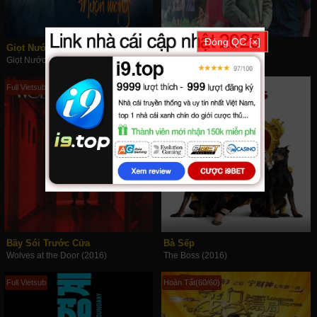
Đóng QC [×]
Giọt Nước Mắt Muộn Màng
Gia Phả Của Đất
Giọt Nước Mắt Muộn Màng (2016)
Gia Phả Của Đất (2016)
Full Vietsub
Full Vietsub
Bầy Sói Trước Cửa
Bà Sếp
Wolves at the Door (2016)
The Boss (2016)
Full Vietsub
Hoàn Tất(60/60)