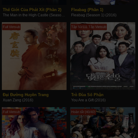
Thế Giới Của Phát Xít (Phần 2)
Fleabag (Phần 1)
The Man in the High Castle (Season 2) (2016)
Fleabag (Season 1) (2016)
Full Vietsub
Tập 50/111 Tập Vietsub
Đại Đường Huyền Trang
Trò Đùa Số Phận
Xuan Zang (2016)
You Are a Gift (2016)
Full Vietsub
Hoàn tất (40/40)