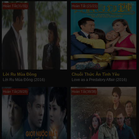
Hoàn Tất(31/31)
Hoàn Tất (21/21)
Lời Ru Mùa Đông
Chuỗi Thức Ăn Tình Yêu
Lời Ru Mùa Đông (2016)
Love as a Predatory Affair (2016)
Hoàn Tất(28/28)
Hoàn Tất(38/38)