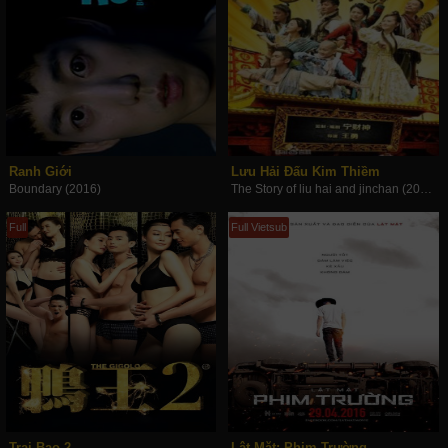
Ranh Giới
Lưu Hải Đấu Kim Thiềm
Boundary (2016)
The Story of liu hai and jinchan (2016)
Full
Full Vietsub
Trai Bao 2
Lật Mặt: Phim Trường