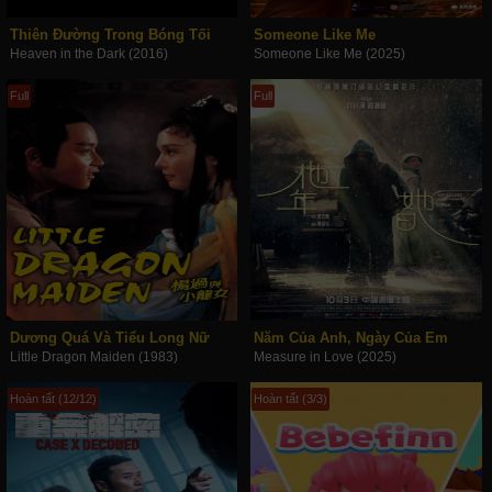
Thiên Đường Trong Bóng Tối
Someone Like Me
Heaven in the Dark (2016)
Someone Like Me (2025)
Full
Full
Dương Quá Và Tiểu Long Nữ
Năm Của Anh, Ngày Của Em
Little Dragon Maiden (1983)
Measure in Love (2025)
Hoàn tất (12/12)
Hoàn tất (3/3)