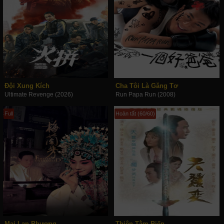
Đội Xung Kích
Cha Tôi Là Găng Tơ
Ultimate Revenge (2026)
Run Papa Run (2008)
Full
Hoàn tất (60/60)
Mai Lan Phương
Thiên Tằm Biến