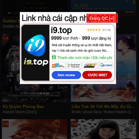
Đóng QC [×]
Golden Boy
Nội Tình Hôn Nhân
Golden Boy (2025)
Till Death Do Us Part (2019)
Full
Full
Kỳ Quyền Phong Bạo
Liêu Trai: Đi Với Ma Mặc Áo Giấy
Hybrid Storm (2025)
Erotic Ghost Story: Perfect Match (1997)
Full
Full