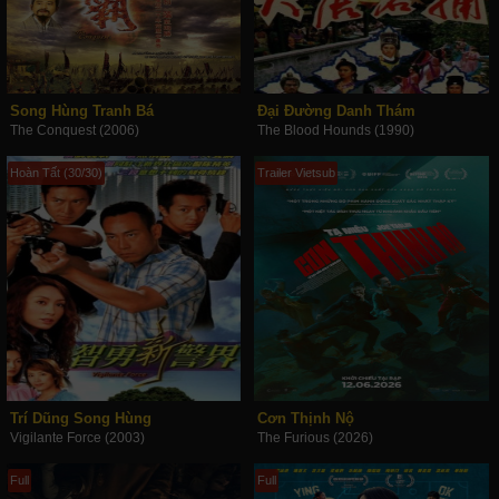
Song Hùng Tranh Bá
Đại Đường Danh Thám
The Conquest (2006)
The Blood Hounds (1990)
Hoàn Tất (30/30)
Trailer Vietsub
Trí Dũng Song Hùng
Cơn Thịnh Nộ
Vigilante Force (2003)
The Furious (2026)
Full
Full