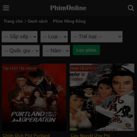
Trang chủ
Danh sách
Phim Hồng Kông
Tập 14/24 Tập Vietsub
Hoàn Tất (17/17)
Chiến Dịch Phố Portland
Cửu Nguyệt Ưng Phi