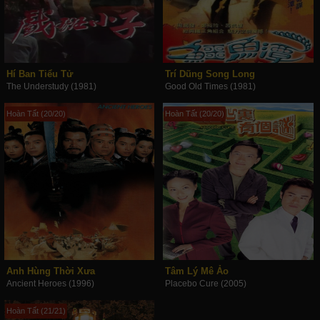
Hí Ban Tiểu Tử
Trí Dũng Song Long
The Understudy (1981)
Good Old Times (1981)
Hoàn Tất (20/20)
Hoàn Tất (20/20)
Anh Hùng Thời Xưa
Tâm Lý Mê Ảo
Ancient Heroes (1996)
Placebo Cure (2005)
Hoàn Tất (21/21)