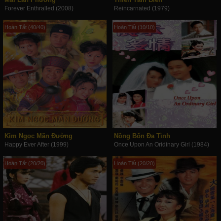
Forever Enthralled (2008)
Reincarnated (1979)
Hoàn Tất (40/40)
Hoàn Tất (10/10)
Kim Ngọc Mãn Đường
Nồng Bổn Đa Tình
Happy Ever After (1999)
Once Upon An Oridinary Girl (1984)
Hoàn Tất (20/20)
Hoàn Tất (20/20)