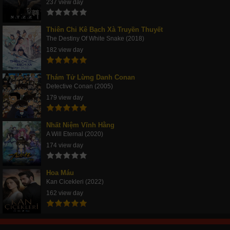
237 view day
Thiên Chi Kê Bạch Xà Truyền Thuyết
The Destiny Of White Snake (2018)
182 view day
Thám Tử Lừng Danh Conan
Detective Conan (2005)
179 view day
Nhất Niệm Vĩnh Hằng
A Will Eternal (2020)
174 view day
Hoa Máu
Kan Cicekleri (2022)
162 view day