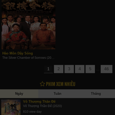
Hào Môn Dậy Sóng
The Silver Chamber of Sorrows (2008)
1
2
3
4
5
46
…
PHIM XEM NHIỀU
Ngày
Tuần
Tháng
Vô Thượng Thần Đế
Vô Thượng Thần Đế (2020)
810 view day