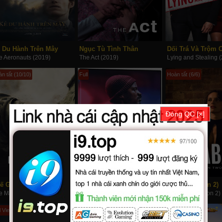
 Du Hành Trên Mây
Ngục Tù Tình Thân
Dối Trá Và Trộm 
e Aeronauts (2019)
The Act (2019)
Lying and Stealing 
n tất (10/10)
Full
Hoàn tất (6/6)
Đóng QC [×]
Thế Giới Của Phát Xít (Phần 4)
Màu Da Mỹ
Fleabag (Phần 2)
The Man in the High Castle (Season 4) (2019)
American Skin (2019)
Fleabag (Season 2)
l Vietsub
Hoàn tất (10/10)
Full