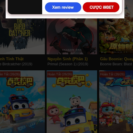
nh Tính Thật
Nguyên Sinh (Phần 1)
e Birdcatcher (2019)
Primal (Season 1) (2019)
n Tất (26/26)
Hoàn Tất (26/26)
Hoàn Tất (26/26)