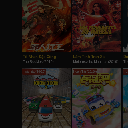
Tố Nhân Đặc Công
Làm Tình Trên Xe
Da
The Rookies (2019)
Motorpsycho Maniacs (2019)
Th
Hoàn tất (26/26)
Hoàn Tất (26/26)
Hoà