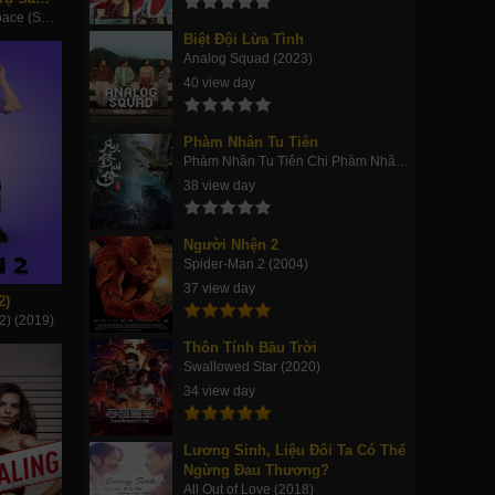
Angry Birds Makerspace (Season 3) (2019)
Biệt Đội Lừa Tình
Analog Squad (2023)
40 view day
Phàm Nhân Tu Tiên
Phàm Nhân Tu Tiên Chi Phàm Nhân Phong Khởi Thiên Nam, Fan Ren Xiu Xian Zhuan (2020)
38 view day
Người Nhện 2
Spider-Man 2 (2004)
37 view day
2)
2) (2019)
Thôn Tính Bầu Trời
Swallowed Star (2020)
34 view day
Lương Sinh, Liệu Đôi Ta Có Thể
Ngừng Đau Thương?
All Out of Love (2018)