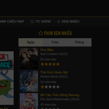
HIM CHIẾU RẠP
TV SHOW
XEM NHIỀU
PHIM XEM NHIỀU
Ngày
Tuần
Tháng
Hoa Máu
Kan Cicekleri (2022)
82 view day
Thế Giới Hoàn Mỹ
Perfect World (2021)
52 view day
Hồ Yêu Tiểu Hồng Nương
Fox Spirit Matchmaker (2015)
45 view day
Angry Birds: Vũ Trụ Sáng Tạo (Phần 3)