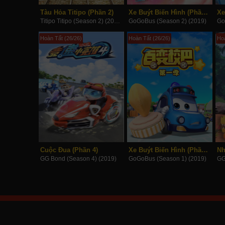
Tàu Hỏa Titipo (Phần 2)
Xe Buýt Biến Hình (Phần 2)
Titipo Titipo (Season 2) (2019)
GoGoBus (Season 2) (2019)
Go
Hoàn Tất (26/26)
Hoàn Tất (26/26)
Hoà
Cuộc Đua (Phần 4)
Xe Buýt Biến Hình (Phần 1)
GG Bond (Season 4) (2019)
GoGoBus (Season 1) (2019)
GG