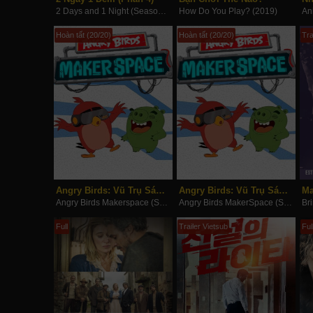
2 Days and 1 Night (Season 4) (2019)
How Do You Play? (2019)
Hoàn tất (20/20)
Hoàn tất (20/20)
Tra
Angry Birds: Vũ Trụ Sáng Tạo (Phần 2)
Angry Birds: Vũ Trụ Sáng Tạo (Phần 1)
Ma
Angry Birds Makerspace (Season 2) (2019)
Angry Birds MakerSpace (Season 1) (2019)
Full
Trailer Vietsub
Ful