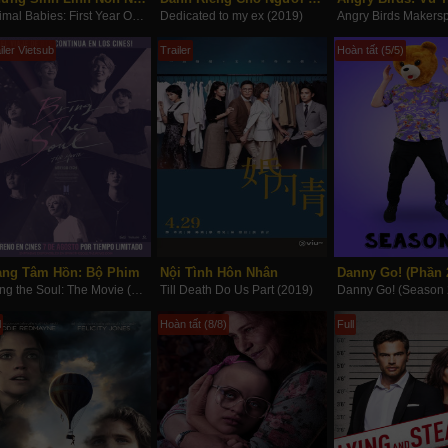
Animal Babies: First Year On Earth (2019)
Dedicated to my ex (2019)
iler Vietsub
Trailer
Hoàn tất (5/5)
ng Tâm Hồn: Bộ Phim
Nội Tình Hôn Nhân
Danny Go! (Phần 
Bring the Soul: The Movie (2019)
Till Death Do Us Part (2019)
Danny Go! (Season 
l
Hoàn tất (8/8)
Full