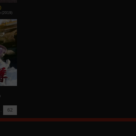
)
 (2019)
)
62
…