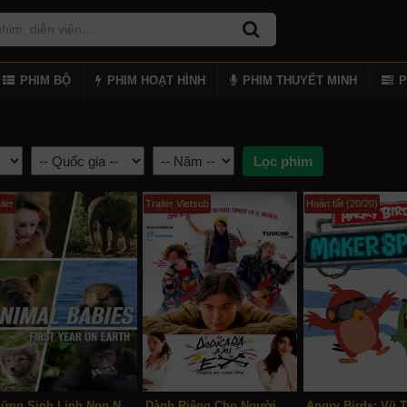
PHIM BỘ
PHIM HOẠT HÌNH
PHIM THUYẾT MINH
P
iler
Trailer Vietsub
Hoàn tất (20/20)
Những Sinh Linh Non Nớt: Năm Đầu Tiên Trên Trái Đất
Dành Riêng Cho Người Yêu Cũ Của Tôi