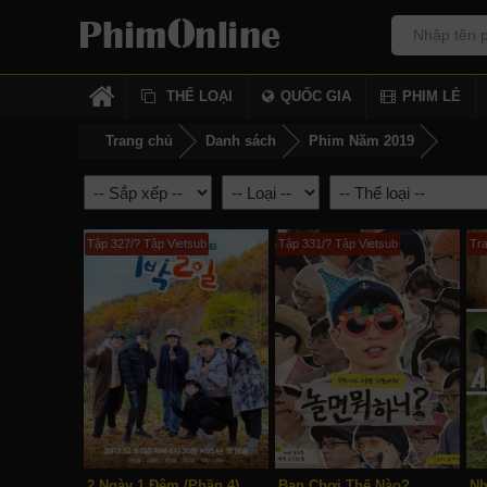
THỂ LOẠI
QUỐC GIA
PHIM LẺ
Trang chủ
Danh sách
Phim Năm 2019
Tập 327/? Tập Vietsub
Tập 331/? Tập Vietsub
Tra
2 Ngày 1 Đêm (Phần 4)
Bạn Chơi Thế Nào?