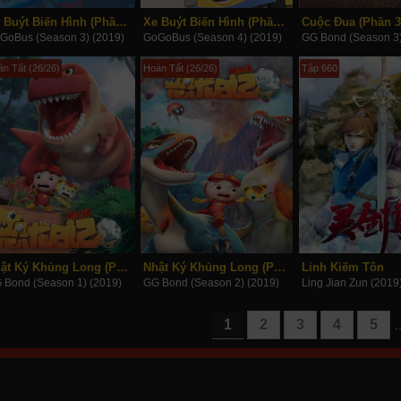
Xe Buýt Biến Hình (Phần 3)
Xe Buýt Biến Hình (Phần 4)
Cuộc Đua (Phần 3
GoBus (Season 3) (2019)
GoGoBus (Season 4) (2019)
GG Bond (Season 3)
n Tất (26/26)
Hoàn Tất (26/26)
Tập 660
Nhật Ký Khủng Long (Phần 1)
Nhật Ký Khủng Long (Phần 2)
Linh Kiếm Tôn
 Bond (Season 1) (2019)
GG Bond (Season 2) (2019)
Ling Jian Zun (2019
1
2
3
4
5