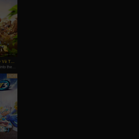
Gấu Boonie: Quay Về Thời Tiền Sử
Boonie Bears: Blast into the Past (2019)