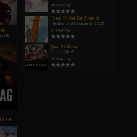
28 view day
Thám Tử Đại Tài (Phần 5)
The Mentalist (Season 5) (2013)
Cắp
27 view day
(2019)
Quái Xế Mafia
Collide (2016)
24 view day
 (2019)