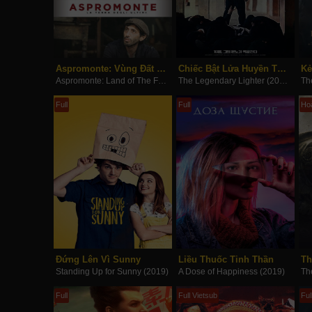
Aspromonte: Vùng Đất Bị Lãng Quên
Chiếc Bật Lửa Huyền Thoại
Kẻ
Aspromonte: Land of The Forgotten (2019)
The Legendary Lighter (2019)
Th
Full
Full
Hoà
Đứng Lên Vì Sunny
Liều Thuốc Tinh Thần
Standing Up for Sunny (2019)
A Dose of Happiness (2019)
Full
Full Vietsub
Ful