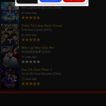
Thần Võ Thiên Tôn
The Legend of Sky Lord (2020)
87 view day
Thám Tử Lừng Danh Conan
Detective Conan (2005)
81 view day
Nhìn Lại Như Giấc Mơ
再回首恍然如梦 (2025)
71 view day
Vua Trò Chơi Phần 1
Yu-Gi-Oh! Duel Monster (2000)
71 view day