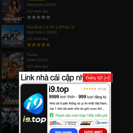
Pamasahe (2022)
212 view day
Gia Đình Là Số 1 (Phần 1)
High Kick 1 (2006)
141 view day
Toriko
Toriko (2011)
109 view day
Đóng QC [×]
Thiếu Niên Tứ Đại Danh Bổ
The Four (2015)
100 view day
Hắc Giáo Đoàn
gray-man (2005)
94 view day