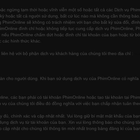
 hoặc ngừng tạm thời hoặc vĩnh viễn một số hoặc tất cả các Dịch vụ Phi
t kỳ hoặc tất cả người sử dụng, bất cứ lúc nào mà không cần thông bá
g PhimOnline sẽ không có trách nhiệm với bạn cho bất kỳ sửa đổi, đìn
mOnline đình chỉ hoặc không tiếp tục cung cấp dịch vụ PhimOnline, P
ên, nếu PhimOnline chấm dứt hoặc đình chỉ tài khoản của bạn hoặc từ 
c các hình thức khác.
 liên hệ với bộ phận dịch vụ khách hàng của chúng tôi theo địa chỉ :
su
àn cho người dùng. Khi bạn sử dụng dịch vụ của PhimOnline có nghĩa l
ine, các bạn phải có tài khoản PhimOnline hoặc tạo tài khoản tại Phi
 vụ của chúng tôi điều đó đồng nghĩa với việc bạn chấp nhận tuân the
đủ, chính xác và cập nhật nhất. Vui lòng giữ bí mật mật khẩu của bạn, 
 dụng dịch vụ từ tài khoản của bạn. Xin vui lòng thông báo cho chúng 
 cập nhật cho chúng tôi thông tin mới nhất trong bảng đăng kí của bạn 