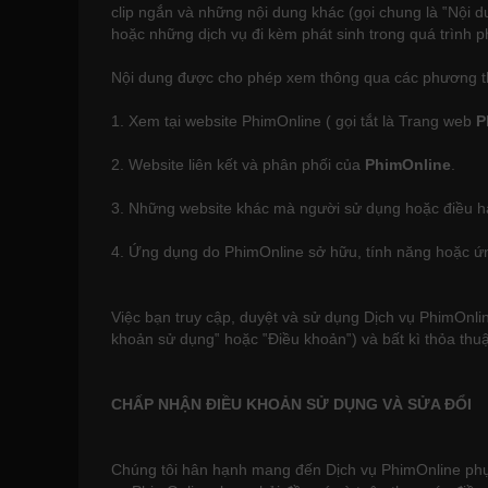
clip ngắn và những nội dung khác (gọi chung là ‟Nội d
hoặc những dịch vụ đi kèm phát sinh trong quá trình ph
Nội dung được cho phép xem thông qua các phương th
1. Xem tại website PhimOnline ( gọi tắt là Trang web
P
2. Website liên kết và phân phối của
PhimOnline
.
3. Những website khác mà người sử dụng hoặc điều h
4. Ứng dụng do PhimOnline sở hữu, tính năng hoặc ứng
Việc bạn truy cập, duyệt và sử dụng Dịch vụ PhimOnli
khoản sử dụng‟ hoặc ‟Điều khoản‟) và bất kì thỏa thu
CHẤP NHẬN ĐIỀU KHOẢN SỬ DỤNG VÀ SỬA ĐỔI
Chúng tôi hân hạnh mang đến Dịch vụ PhimOnline phục