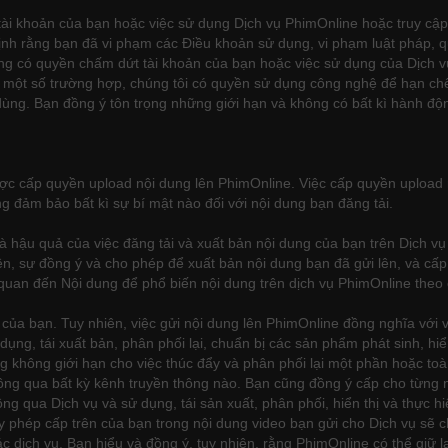
tài khoản của bạn hoặc việc sử dụng Dịch vụ PhimOnline hoặc truy cập
nh rằng bạn đã vi phạm các Điều khoản sử dụng, vi phạm luật pháp, qu
ũng có quyền chấm dứt tài khoản của bạn hoặc việc sử dụng của Dịch v
 một số trường hợp, chúng tôi có quyền sử dụng công nghệ để hạn chế
ng. Bạn đồng ý tôn trọng những giới hạn và không có bất kì hành độn
ược cấp quyền upload nội dung lên PhimOnline. Việc cấp quyền upload
g đảm bảo bất kì sự bí mật nào đối với nội dung bạn đăng tải.
và hậu quả của việc đăng tải và xuất bản nội dung của bạn trên Dịch v
ền, sự đồng ý và cho phép để xuất bản nội dung bạn đã gửi lên, và cấ
quan đến Nội dung để phổ biến nội dung trên dịch vụ PhimOnline theo 
 của bạn. Tuy nhiên, việc gửi nội dung lên PhimOnline đồng nghĩa với 
ng, tái xuất bản, phân phối lại, chuẩn bị các sản phẩm phát sinh, hiển
không giới hạn cho việc thúc đẩy và phân phối lại một phần hoặc toà
hông qua bất kỳ kênh truyền thông nào. Bạn cũng đồng ý cấp cho từng
ng qua Dịch vụ và sử dụng, tái sản xuất, phân phối, hiển thị và thực 
y phép cấp trên của bạn trong nội dung video bạn gửi cho Dịch vụ sẽ 
c dịch vụ. Bạn hiểu và đồng ý, tuy nhiên, rằng PhimOnline có thể giữ l