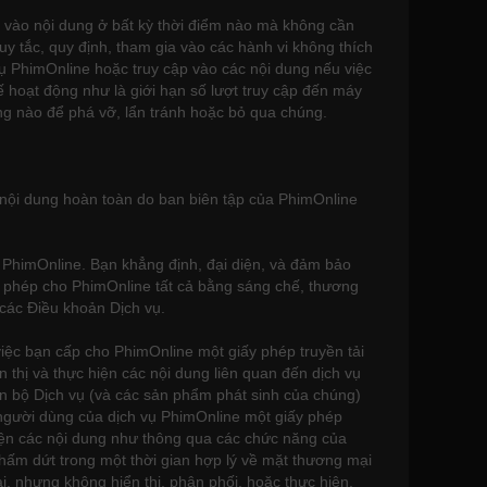
 vào nội dung ở bất kỳ thời điểm nào mà không cần
y tắc, quy định, tham gia vào các hành vi không thích
ụ PhimOnline hoặc truy cập vào các nội dung nếu việc
 hoạt động như là giới hạn số lượt truy cập đến máy
g nào để phá vỡ, lẩn tránh hoặc bỏ qua chúng.
 nội dung hoàn toàn do ban biên tập của PhimOnline
ụ PhimOnline. Bạn khẳng định, đại diện, và đảm bảo
p phép cho PhimOnline tất cả bằng sáng chế, thương
các Điều khoản Dịch vụ.
việc bạn cấp cho PhimOnline một giấy phép truyền tải
 thị và thực hiện các nội dung liên quan đến dịch vụ
n bộ Dịch vụ (và các sản phẩm phát sinh của chúng)
 người dùng của dịch vụ PhimOnline một giấy phép
hiện các nội dung như thông qua các chức năng của
chấm dứt trong một thời gian hợp lý về mặt thương mại
ại, nhưng không hiển thị, phân phối, hoặc thực hiện,