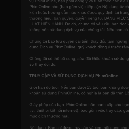
vụ PhimOnline, bạn phải đồng ý và tuân theo các điều
PhimOnline nào (bao gồm việc tiếp cận Nội dung từ các
kiện hoặc hướng dẫn nào khác được quy định tại trang
thương hiệu, bản quyền, quyền riêng tư. BẰNG 
LUẬT HIỆN HÀNH. Do đó, chúng tôi yêu cầu bạn đọc k
không nên sử dụng dịch vụ của chúng tôi. Nếu bạn có b
Chúng tôi bảo lưu quyền cải tiến, thay đổi, tạm ngưn
dụng Dịch vụ PhimOnline, quý khách đồng ý trước rằng
Chúng tôi có thể bổ sung, sửa đổi Điều khoản sử dụn
sự thay đổi đó.
TRUY CẬP VÀ SỬ DỤNG DỊCH VỤ PhimOnline
Giới hạn độ tuổi. Nếu bạn dưới 13 tuổi bạn không đư
khoản sử dụng PhimOnline, có nghĩa là bạn đã trên 13
Giấy phép của bạn. PhimOnline hân hạnh cấp cho bạn 
tivi, thiết bị kết nối internet), bao gồm việc truy cậ
mục đích thương mại.
Nội dung. Bạn chỉ được truy cập và xem nội dung cho