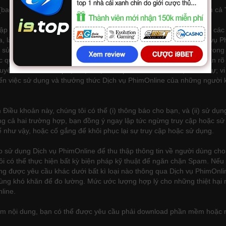
(bao gồm cả nội dung) thông qua bất kỳ công cụ tự động, bao gồm cả ‟r
 tập tin, hoặc các chương trình gây cản trở, phá hỏng hoặc hạn chế c
hóa, làm quá tải, làm suy yếu, hoặc làm tăng truy cập trái phép Dịch 
 sửa, vô hiệu hóa, che khuất hoặc làm suy yếu bất kỳ quảng cáo trong
 quảng bá các dịch vụ không được chấp thuận trước bằng văn bản rõ 
yến khích hành vi phạm tội hoặc làm phát sinh trách nhiệm dân sự; 
ến việc sử dụng và thưởng thức Dịch vụ PhimOnline của những người k
iều khoản này, chúng tôi có thể (i) thông báo cho bạn, và (ii) sử dụ
ng cả hai trường hợp, bạn đồng ý ngay lập tức ngừng truy cập hoặc sử
như vậy, hoặc cố gắng để khôi phục lại sự truy cập hoặc sử dụng.
sử dụng Dịch vụ PhimOnline để thu thập thông tin về người dùng cho 
tôi có thể thực hiện bất kỳ biện pháp kỹ thuật để ngăn chặn Spam. Nếu
hông được yêu cầu khác dưới bất kì loại nào thông qua Dịch vụ PhimOnli
cùng khó khăn để đo lường. Mức ước lượng hợp lý cho những thiệt hại
line.
em nội dung, bạn có thể được yêu cầu phải download phần mềm hoặc n