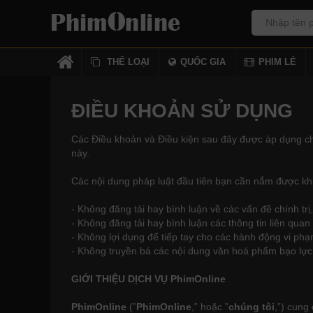
THỂ LOẠI
QUỐC GIA
PHIM LẺ
ĐIỀU KHOẢN SỬ DỤNG
Các Điều khoản và Điều kiện sau đây được áp dụng cho 
này.
Các nội dung pháp luật đầu tiên bạn cần nắm được kh
- Không đăng tải hay bình luận về các vấn đề chính trị,
- Không đăng tải hay bình luận các thông tin liên q
- Không lợi dụng để tiếp tay cho các hành động vi p
- Không truyền bá các nội dung văn hoá phẩm bạo lực, 
GIỚI THIỆU DỊCH VỤ PhimOnline
PhimOnline
(‟
PhimOnline
,‟ hoặc ‟
chúng tôi
,‟) cung