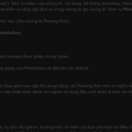
ung‟). Dịch vụ video của chúng tôi, nội dung, hệ thống streaming, Vid
át triển và nâng cấp dịch vụ trong tương lai gọi chung là ‟Dịch vụ
Phi
ức sau: (Gọi chung là Phương thức)
himOnline
)
ành website được phép nhúng Video.
 dụng của PhimOnline cài đặt trên các thiết bị.
ne (bao gồm truy cập Nội dung) bằng các Phương thức trên có nghĩa l
ận cấp phép khác dành cho người sử dụng đầu cuối được đi kèm với cá
 vụ nhu cầu giải trí, thưởng thức cá nhân của bạn phù hợp với Điều 