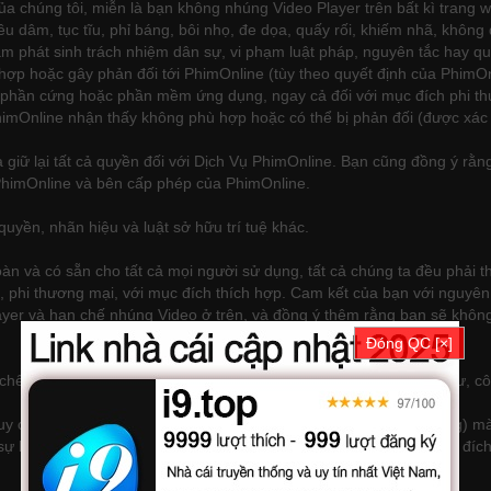
ủa chúng tôi, miễn là bạn không nhúng Video Player trên bất kì trang 
iêu dâm, tục tĩu, phỉ báng, bôi nhọ, đe dọa, quấy rối, khiếm nhã, khôn
làm phát sinh trách nhiệm dân sự, vi phạm luật pháp, nguyên tắc hay q
ợp hoặc gây phản đối tới PhimOnline (tùy theo quyết định của PhimOnlin
 phần cứng hoặc phần mềm ứng dụng, ngay cả đối với mục đích phi t
imOnline nhận thấy không phù hợp hoặc có thể bị phản đối (được xác 
giữ lại tất cả quyền đối với Dịch Vụ PhimOnline. Bạn cũng đồng ý rằn
PhimOnline và bên cấp phép của PhimOnline.
uyền, nhãn hiệu và luật sở hữu trí tuệ khác.
àn và có sẵn cho tất cả mọi người sử dụng, tất cả chúng ta đều phải t
phi thương mại, với mục đích thích hợp. Cam kết của bạn với nguyên t
layer và hạn chế nhúng Video ở trên, và đồng ý thêm rằng bạn sẽ khôn
Đóng QC [×]
ế, thương hiệu, bí mật thương mại, quyền tác giả, quyền riêng tư, c
ruy cập hoặc liên kết đến Dịch vụ PhimOnline (bao gồm cả nội dung)
 sự bảo vệ nội dung hoặc các cơ chế kiểm soát truy cập nhằm mục đích đ