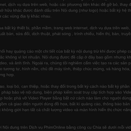
rnet, dịch vụ dựa trên web, hoặc các phương tiện khác để gỡ bỏ, thay đổ
 hữu khác được đánh dấu trên Nội dung (như logo) hoặc bất kỳ hệ thốn
 các vùng địa lý khác nhau.
a bất kỳ thiết bị, phần mềm, trang web internet, dịch vụ dựa trên web,
 xuất bản, sửa đổi, dịch thuật, phát sóng , trình chiếu, hiển thị, bán, tr
phối hay quảng cáo một chi tiết của bất kỳ nội dung trừ khi được phé
ặc không vì lợi nhuận. Nội dung được đề cập ở đây bao gồm nhưng khôn
video, và ảnh tĩnh. Ngoài ra, chúng tôi nghiêm cấm việc tạo ra các sản
o tương tự, hình nền, chủ đề máy tính, thiệp chúc mừng, và hàng hóa
ờng hợp.
, loại bỏ, can thiệp, hoặc thay đổi trong bất kỳ cách nào bất kỳ phần
iện pháp bảo vệ nội dung, biện pháp kiểm soát truy cập tích hợp vào V
iệp hoặc phá vỡ Video Player bằng bất cứ cách nào làm cho người dùng
gồm cả giao diện người dùng đồ họa, bất kì quảng cáo, thông báo bản q
không giới hạn tất cả chất lượng video và màn hình hiển thị chức năn
với Nội dung trên Dịch vụ PhimOnline bằng công cụ Chia sẽ dưới mỗi v