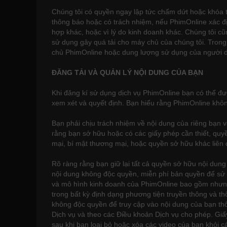
Chúng tôi có quyền ngay lập tức chấm dứt hoặc khóa 
thông báo hoặc có trách nhiệm, nếu PhimOnline xác đị
hợp khác, hoặc vì lý do kinh doanh khác. Chúng tôi c
sử dụng gây quá tải cho máy chủ của chúng tôi. Trong
chủ PhimOnline hoặc dung lượng sử dụng của người dù
ĐĂNG TẢI VÀ QUẢN LÝ NỘI DUNG CỦA BẠN
Khi đăng kí sử dụng dịch vụ PhimOnline bạn có thể đ
xem xét và quyết định. Bạn hiểu rằng PhimOnline khôn
Bạn phải chịu trách nhiệm về nội dung của riêng bạn 
rằng bạn sở hữu hoặc có các giấy phép cần thiết, quy
mại, bí mật thương mại, hoặc quyền sở hữu khác liên 
Rõ ràng rằng bạn giữ lại tất cả quyền sở hữu nội dung
nội dung không độc quyền, miễn phí bản quyền để sử dụ
và mô hình kinh doanh của PhimOnline bao gồm nhưng 
trong bất kỳ định dạng phương tiện truyền thông và t
không độc quyền để truy cập vào nội dung của bạn thô
Dịch vụ và theo các Điều khoản Dịch vụ cho phép. Giấ
sau khi bạn loại bỏ hoặc xóa các video của bạn khỏi cá