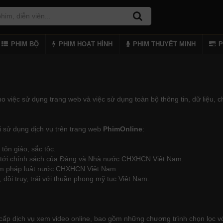
PHIM BỘ
PHIM HOẠT HÌNH
PHIM THUYẾT MINH
P
việc sử dụng trang web và việc sử dụng toàn bộ thông tin, dữ liệu, ch
i sử dụng dịch vụ trên trang web
PhimOnline
:
 tôn giáo, sắc tộc.
uan tới chính sách của Đảng và Nhà nước CHXHCN Việt Nam.
hạm pháp luật nước CHXHCN Việt Nam.
đồi trụy, trái với thuần phong mỹ tục Việt Nam.
 cấp dịch vụ xem video online, bao gồm những chương trình chọn lọc vớ