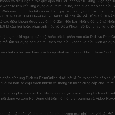
 khoản và điều kiện được quy định tại Điều Khoản Sử Dụng. Việc bạn lư
 website liên kết, ứng dụng của PhimOnline) phải tuân theo các điều k
 Web này, cũng như tất cả các luật, quy tắc và quy định hiện hành, b
VIỆC SỬ DỤNG DỊCH VỤ PhimOnline, BẠN CHẤP NHẬN VÀ ĐỒNG Ý BỊ 
ỹ các điều khoản được quy định ở đây. Nếu bạn không đồng ý và khôn
ất kì câu hỏi hoặc phản ánh nào về Điều Khoản Sử Dụng, vui lòng liên
g hoặc tạm thời ngưng toàn bộ hoặc bất kì phần nào của Dịch vụ PhimOn
 mỗi lần sử dụng sẽ tuân thủ theo các điều khoản và điều kiện áp dụn
g vào bất cứ lúc nào bằng cách cập nhật sự thay đổi Điều Khoản Sử D
ợc phép sử dụng Dịch vụ PhimOnline dưới bất kì Phương thức nào có yê
 tuổi và bạn sẽ chịu trách nhiệm về thông tin mình cung cấp cho PhimO
một giấy phép có giới hạn không độc quyền để sử dụng Dịch vụ PhimO
p, gửi nội dung và xem Nội Dung chỉ trên hệ thống streaming và Video Pla
 nhu cầu cá nhân và cho mục đích phi thương mại phù hợp với các Điề