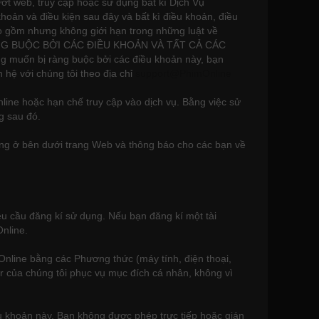
ớt web, truy cập hoặc sử dụng bất kì Dịch Vụ
hoản và điều kiện sau đây và bất kì điều khoản, điều
ao gồm nhưng không giới hạn trong những luật về
RÀNG BUỘC BỞI CÁC ĐIỀU KHOẢN VÀ TẤT CẢ CÁC
g muốn bị ràng buộc bởi các điều khoản này, bạn
 hệ với chúng tôi theo địa chỉ
support@PhimOnline
line hoặc hạn chế truy cập vào dịch vụ. Bằng việc sử
g sau đó.
ụng ở bên dưới trang Web và thông báo cho các bạn về
u cầu đăng kí sử dụng. Nếu bạn đăng kí một tài
nline.
nline bằng các Phương thức (máy tính, điện thoại,
yer của chúng tôi phục vụ mục đích cá nhân, không vì
u khoản này. Bạn không được phép trực tiếp hoặc gián