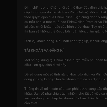
Đình chỉ/ ngưng. Chúng tôi có thể thay đổi, đình chỉ,
cập thông qua đó các dịch vụ PhimOnline), đối với bấ
theo quyết định của PhimOnline. Bạn cũng đồng ý rằn
dù nếu bạn là một thuê bao PhimOnline Premier và Phi
lại tiền, chiết khấu hoặc các hình thức khác. Tuy nhi
thì bạn sẽ không thể được bồi hoàn tiền, giảm giá hoặ
Dịch vụ khách hàng. Nếu bạn cần trợ giúp, xin vui lòng
TÀI KHOẢN VÀ ĐĂNG KÍ
Một số nội dung tại PhimOnline được miễn phí hoàn to
điều kiện quy định dưới đây.
Để sử dụng một số tính năng khác của dịch vụ PhimOnl
đồng ý đăng kí hoặc tạo tài khoản mới để sử dụng dịch
Thông tin về tài khoản của bạn phải được cung cấp đầy 
khẩu. Bạn sẽ phải chịu trách nhiệm cho tất cả việc sử
việc sử dụng trái phép tài khoản của bạn. Hãy đảm bảo
cần thiết.