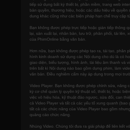
tiếp sử dụng bất kỳ thiết bị, phần mềm, trang web inte
bản quyền, thương hiệu, hoặc các dấu hiệu về quyền sở
dung khác cũng như các biện pháp hạn chế truy cập từ
Bạn không được phép trực tiếp hoặc gián tiếp thông qu
lại, sản xuất lại, nhân bản, lưu trữ, phân phối, tải lên,
của PhimOnline bằng văn bản.
Hơn nữa, bạn không được phép tạo ra, tái tạo, phân 
hình kinh doanh sử dụng các Nội dung cho dù là có ho
giao diện, biểu tượng, hình ảnh, tài liệu âm thanh và 
trên bất kì Nội dung nào bao gồm dựng phim, làm vide
văn bản. Điều nghiêm cấm này áp dụng trong mọi trư
Video Player. Bạn không được phép chỉnh sửa, nâng cao
kỳ cơ chế quản lý quyền kỹ thuật số, thiết bị, hoặc b
việc vô hiệu hóa, kỹ thuật đảo ngược, sửa đổi, can th
cả Video Player và tất cả các yếu tố xung quanh (bao 
tất cả các chức năng của Video Player bao gồm nhưng 
quảng cáo chức năng.
Nhúng Video. Chúng tôi đưa ra giải pháp để liên kết 