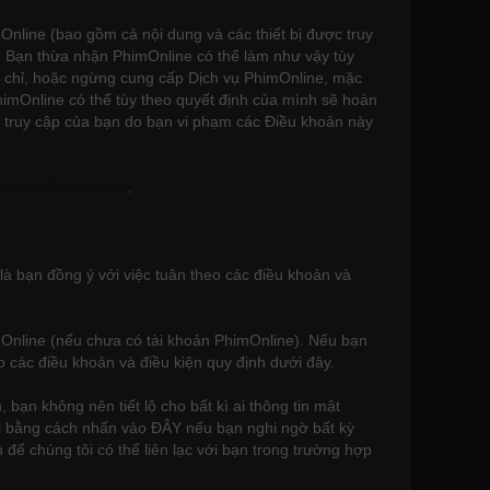
mOnline (bao gồm cả nội dung và các thiết bị được truy
o. Bạn thừa nhận PhimOnline có thể làm như vậy tùy
h chỉ, hoặc ngừng cung cấp Dịch vụ PhimOnline, mặc
himOnline có thể tùy theo quyết định của mình sẽ hoàn
bỏ truy cập của bạn do bạn vi phạm các Điều khoản này
pport@PhimOnline
.
à bạn đồng ý với việc tuân theo các điều khoản và
mOnline (nếu chưa có tài khoản PhimOnline). Nếu bạn
o các điều khoản và điều kiện quy định dưới đây.
bạn không nên tiết lộ cho bất kì ai thông tin mật
tôi bằng cách nhấn vào ĐÂY nếu bạn nghi ngờ bất kỳ
để chúng tôi có thể liên lạc với bạn trong trường hợp