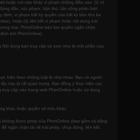
web hoặc nơi nào khác vi phạm những điều sau: (i) có
g đứng đắn, xúc phạm, hận thù, tấn công phân biệt
uy định, vi phạm bất kỳ quyền của bất kỳ bên thứ ba
e), hoặc (ii) liên kết vi phạm hoặc nội dung trái
hương mại. PhimOnline bảo lưu quyền ngăn chặn
định bởi PhimOnline).
g Nội dung bạn truy cập và xem như là một phần của
hực hiện theo những luật lệ như nhau. Bạn và người
ắc này là rất quan trọng. Bạn đồng ý thực hiện các
g truy cập vào trang web PhimOnline hoặc sử dụng
ông khai, hoặc quyền sở hữu khác;
 mà không được phép của PhimOnline (bao gồm cả bằng
ể ngăn chặn tải về trái phép, chụp dòng, liên kết,