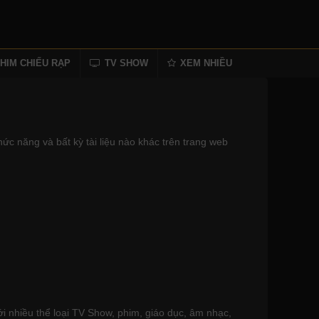
HIM CHIẾU RẠP
TV SHOW
XEM NHIỀU
ức năng và bất kỳ tài liệu nào khác trên trang web
i nhiều thể loại TV Show, phim, giáo dục, âm nhạc,