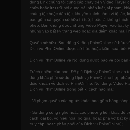
dụng Link chúng tôi cung cấp chạy trên Video Player c
chứa hoặc lưu trữ nội dung trái pháp luật, vi phạm, kh
chủng tộc hoặc dân tộc, khuyến khích hành vi tội ác, 
bao gồm cả quyền sở hữu trí tuệ, hoặc là không thích h
phép. Bạn không được nhúng Video Player vào bất kỳ
nhúng vào bất kỳ trang web hoặc địa điểm khác mà Ph
Quyền sở hữu. Bạn đồng ý rằng PhimOnline sở hữu và 
Dịch vụ PhimOnline được sở hữu hoặc kiểm soát bởi 
Dịch vụ PhimOnline và Nội dung được bảo vệ bởi bản q
Trách nhiệm của bạn. Để giữ Dịch vụ PhimOnline an to
dùng khác phải sử dụng Dịch vụ PhimOnline hợp pháp, 
điều khoản về dịch vụ PhimOnline, Nội dung, Video P
Dịch vụ PhimOnline trong bất kì cách nào mà:
- Vi phạm quyền của người khác, bao gồm bằng sáng ch
- Sử dụng công nghệ hoặc các phương tiện khác để t
cách loại bỏ, vô hiệu hóa, bỏ qua, hoặc phá vỡ bất kỳ
truy cập, hoặc phân phối của Dịch vụ PhimOnline);