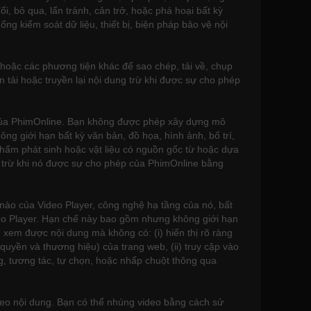
i, bỏ qua, lẩn tránh, cản trở, hoặc phá hoại bất kỳ
g kiểm soát dữ liệu, thiết bị, biện pháp bảo vệ nội
 hoặc các phương tiện khác để sao chép, tải về, chụp
uyền tải hoặc truyền lại nội dung trừ khi được sự cho phép
p của PhimOnline. Bạn không được phép xây dựng mô
g giới hạn bất kỳ văn bản, đồ họa, hình ảnh, bố trí,
 phẩm phát sinh hoặc vật liệu có nguồn gốc từ hoặc dựa
, trừ khi nó được sự cho phép của PhimOnline bằng
 nào của Video Player, công nghệ hạ tầng của nó, bất
ideo Player. Hạn chế này bao gồm nhưng không giới hạn
 xem được nội dung mà không có: (i) hiển thị rõ ràng
uyền và thương hiệu) của trang web, (ii) truy cập vào
g, tương tác, tự chọn, hoặc nhấp chuột thông qua
ideo nội dung. Bạn có thể nhúng video bằng cách sử