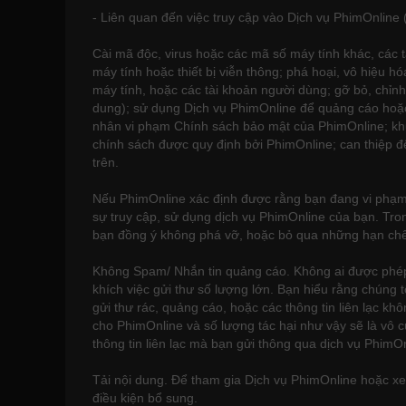
- Liên quan đến việc truy cập vào Dịch vụ PhimOnline 
Cài mã độc, virus hoặc các mã số máy tính khác, các
máy tính hoặc thiết bị viễn thông; phá hoại, vô hiệu 
máy tính, hoặc các tài khoản người dùng; gỡ bỏ, chỉnh
dung); sử dụng Dịch vụ PhimOnline để quảng cáo hoặc
nhân vi phạm Chính sách bảo mật của PhimOnline; khu
chính sách được quy định bởi PhimOnline; can thiệp đ
trên.
Nếu PhimOnline xác định được rằng bạn đang vi phạm Đ
sự truy cập, sử dụng dịch vụ PhimOnline của bạn. Tro
bạn đồng ý không phá vỡ, hoặc bỏ qua những hạn chế 
Không Spam/ Nhắn tin quảng cáo. Không ai được phép 
khích việc gửi thư số lượng lớn. Bạn hiểu rằng chúng 
gửi thư rác, quảng cáo, hoặc các thông tin liên lạc k
cho PhimOnline và số lượng tác hại như vậy sẽ là vô 
thông tin liên lạc mà bạn gửi thông qua dịch vụ PhimOn
Tải nội dung. Để tham gia Dịch vụ PhimOnline hoặc x
điều kiện bổ sung.