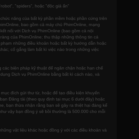
obot‟, ‟spiders‟, hoặc ‟độc giả ẩn‟
ác chức năng của bất kỳ phần mềm hoặc phần cứng trên
vụ PhimOnline, bao gồm cả máy chủ PhimOnline, mạng
 kết nối với Dịch vụ PhimOnline (bao gồm cả nội
ràng của PhimOnline; thu thập những thông tin cá
vi phạm những điều khoản hoặc bất kỳ hướng dẫn hoặc
hác; cố gắng làm bất kì việc nào trong những việc
ng các biện pháp kỹ thuật để ngăn chặn hoặc hạn chế
 dụng Dịch vụ PhimOnline bằng bất kì cách nào, và
mục đích gửi thư từ, hoặc để tạo điều kiện khuyến
 bạn Đăng tải (theo quy định tại mục 6 dưới đây) hoặc
ne, bạn thừa nhận rằng bạn sẽ gây ra thiệt hại đáng kể
 như vậy bạn đồng ý sẽ bồi thường là 500.000 cho mỗi
hững vật liệu khác hoặc đồng ý với các điều khoản và