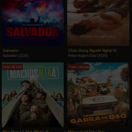
Salvador
Chân Dung Người Nghệ Sĩ
Salvador (2026)
Peter Hujar's Day (2025)
Hoàn tất (6/6)
Trailer Vietsub
Đàn Ông Là Thế (Phần 4)
Móng Vuốt Gấu Trại