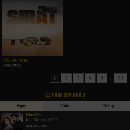
Cây Cầu Sirāt
Sirāt (2025)
1
2
3
4
5
13
…
PHIM XEM NHIỀU
Ngày
Tuần
Tháng
Hoa Máu
Kan Cicekleri (2022)
494 view day