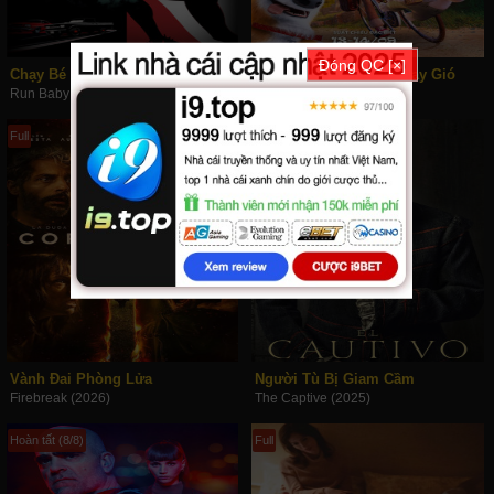
Đóng QC [×]
Chạy Bé Chạy
Đại Chiến Xứ Sở Cối Xay Gió
Run Baby Run (2024)
Storm Crashers (2024)
Full
Full
Vành Đai Phòng Lửa
Người Tù Bị Giam Cầm
Firebreak (2026)
The Captive (2025)
Hoàn tất (8/8)
Full