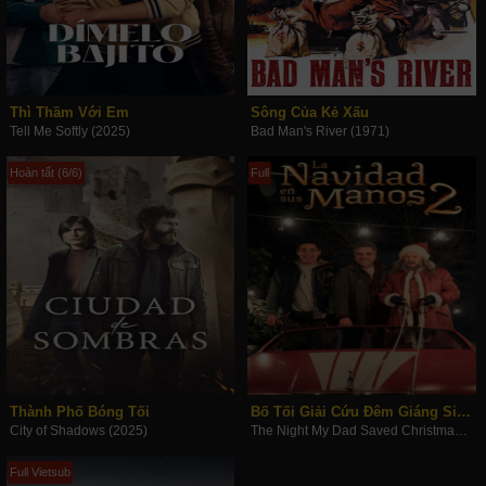
Thì Thầm Với Em
Sông Của Kẻ Xấu
Tell Me Softly (2025)
Bad Man's River (1971)
Hoàn tất (6/6)
Full
Thành Phố Bóng Tối
Bố Tối Giải Cứu Đêm Giáng Sinh 2
City of Shadows (2025)
The Night My Dad Saved Christmas 2 (2025)
Full Vietsub