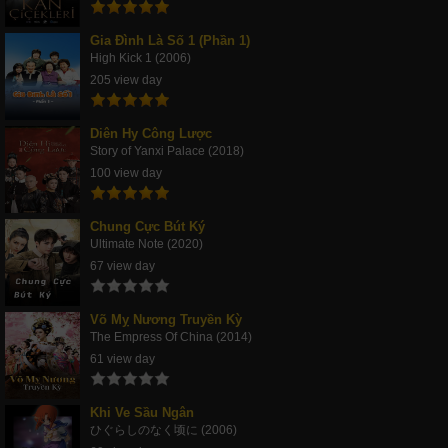
Gia Đình Là Số 1 (Phần 1)
High Kick 1 (2006)
205 view day
Diên Hy Công Lược
Story of Yanxi Palace (2018)
100 view day
Chung Cực Bút Ký
Ultimate Note (2020)
67 view day
Võ Mỵ Nương Truyền Kỳ
The Empress Of China (2014)
61 view day
Khi Ve Sầu Ngân
ひぐらしのなく顷に (2006)