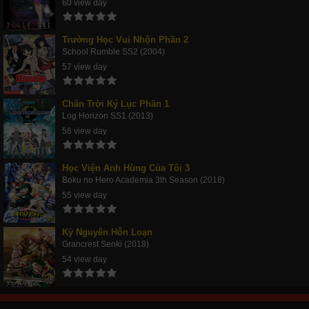
60 view day
Trường Học Vui Nhộn Phần 2
School Rumble SS2 (2004)
57 view day
Chân Trời Ký Lục Phần 1
Log Horizon SS1 (2013)
56 view day
Học Viện Anh Hùng Của Tôi 3
Boku no Hero Academia 3th Season (2018)
55 view day
Kỷ Nguyên Hỗn Loạn
Grancrest Senki (2018)
54 view day