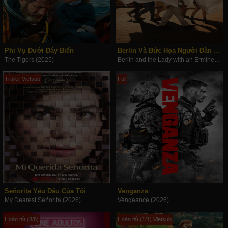
Phi Vụ Dưới Đáy Biển
Berlin Và Bức Họa Người Đàn Bà Và Con Chồn
The Tigers (2025)
Berlin and the Lady with an Ermine (2026)
Trailer Vietsub
Full
Señorita Yêu Dấu Của Tôi
Venganza
My Dearest Señorita (2026)
Vengeance (2026)
Hoàn tất (8/8)
Hoàn tất (1/1) Vietsub