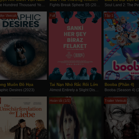
One Hundred Thousand Years of Qi Refining (2023)
Fights Break Sphere S5 (2023)
iler Vietsub
Full
Tập 1
ng Muốn Đồ Họa
Tai Nạn Nhỏ Rắc Rối Lớn
Booba (Phần 4)
aphic Desires (2023)
Almost Entirely a Slight Disaster (2023)
Booba (Season 4) (
l
Hoàn tất (1/1)
Trailer Vietsub