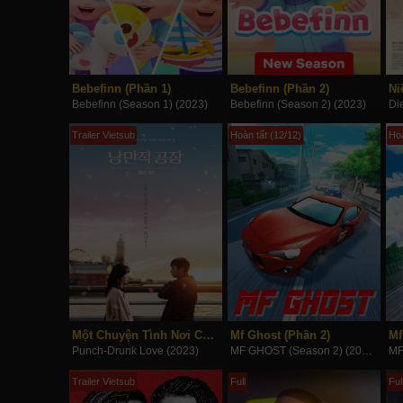
Bebefinn (Phần 1)
Bebefinn (Phần 2)
Bebefinn (Season 1) (2023)
Bebefinn (Season 2) (2023)
Trailer Vietsub
Hoàn tất (12/12)
Hoà
Một Chuyện Tình Nơi Công Xưởng
Mf Ghost (Phần 2)
Mf
Punch-Drunk Love (2023)
MF GHOST (Season 2) (2023)
Trailer Vietsub
Full
Ful