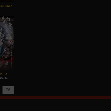
ái Chết
)
Vào Buổi Sáng Của La Petite Mort
In the Morning of La Petite Mort (2023)
76
…