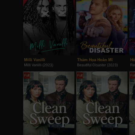
Milli Vanilli
Thảm Họa Hoàn Mĩ
Milli Vanilli (2023)
Beautiful Disaster (2023)
Full
Full
Ful