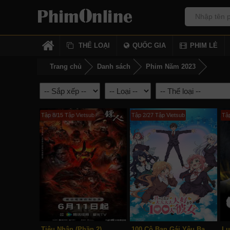
THỂ LOẠI
QUỐC GIA
PHIM LẺ
Trang chủ
Danh sách
Phim Năm 2023
Tập 8/15 Tập Vietsub
Tập 2/27 Tập Vietsub
Tậ
Tiêu Nhân (Phần 2)
100 Cô Bạn Gái Yêu Bạn Rất Rất Rất Rất Rất Nhiều (Phần 3)
Lu