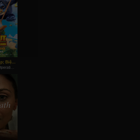
Hổ Cánh Cụt &Amp; Biệt Đội Rừng Xanh 2: Quậy Banh Thế Giới
The Jungle Bunch: Operation Meltdown (2023)