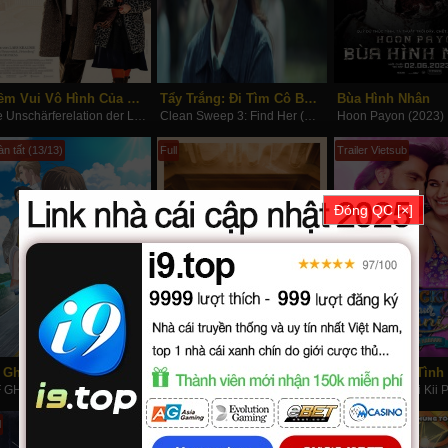
Niềm Vui Vô Hình Của Tình Yêu
Tẩy Trắng: Đi Tìm Cô Bạn Gái
Bùa Hình Nhân
Die Unschärferelation der Liebe (2023)
Clean Sweep 3: Find Her (2023)
Hoon Payon (2023)
n tất (13/13)
Full
Trailer Vietsub
Đóng QC [×]
 Ghost (Phần 3)
Khi Mọi Điều Dần An Bài
MF GHOST (Season 3) (2023)
Falling into Place (2023)
l
Full
Hoàn tất (1/1)