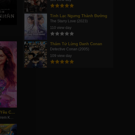
Tinh Lạc Ngưng Thành Đường
The Starry Love (2023)
110 view day
Thám Tử Lừng Danh Conan
Detective Conan (2005)
109 view day
Câu Chuyện Tình Yêu Của Rocky Và Rani
Rocky Aur Rani Kii Prem Kahaani (2023)