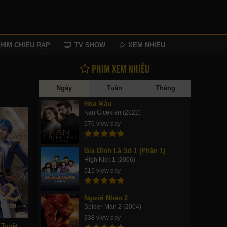
HIM CHIẾU RẠP
TV SHOW
XEM NHIỀU
PHIM XEM NHIỀU
Ngày
Tuần
Tháng
Hoa Máu
Kan Cicekleri (2022)
576 view day
Gia Đình Là Số 1 (Phần 1)
High Kick 1 (2006)
515 view day
Người Nhện 2
Spider-Man 2 (2004)
338 view day
Đấu La Đại Lục 2: Tuyệt Thế Đường Môn