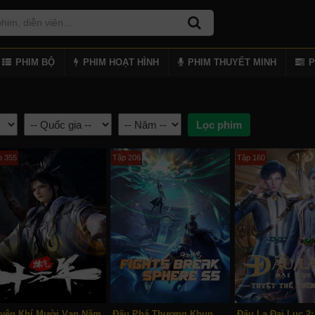
PHIM BỘ
PHIM HOẠT HÌNH
PHIM THUYẾT MINH
P
p 355
Tập 206
Tập 160
yện Khí Mười Vạn Năm
Đấu Phá Thương Khung Ngoại Truyện