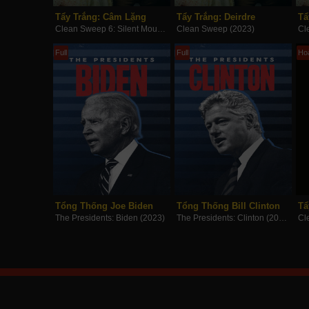
Tẩy Trắng: Câm Lặng
Tẩy Trắng: Deirdre
Tẩ
Clean Sweep 6: Silent Mouth (2023)
Clean Sweep (2023)
Full
Full
Hoà
Tổng Thống Joe Biden
Tổng Thống Bill Clinton
Tẩ
The Presidents: Biden (2023)
The Presidents: Clinton (2023)