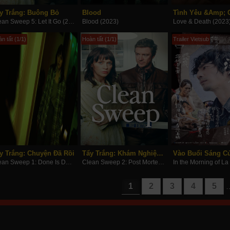
y Trắng: Buông Bỏ
Blood
Tình Yêu &Amp; C
Clean Sweep 5: Let It Go (2023)
Blood (2023)
Love & Death (2023
n tất (1/1)
Hoàn tất (1/1)
Trailer Vietsub
y Trắng: Chuyện Đã Rồi
Tẩy Trắng: Khám Nghiệm Tử Thi
Clean Sweep 1: Done Is Done (2023)
Clean Sweep 2: Post Mortem (2023)
1
2
3
4
5