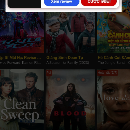
Hiệp Sĩ Mặt Nạ: Revice Hậu Truyện
Giáng Sinh Đoàn Tụ
Revice Forward: Kamen Rider Live & Evil & Demons (2023)
A Season for Family (2023)
l
Full
Hoàn tất (7/7)