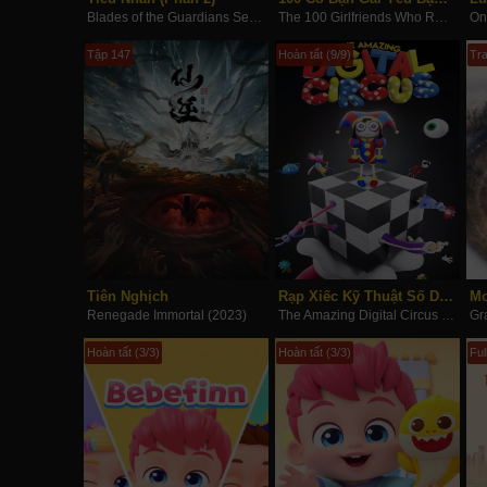
Blades of the Guardians Season 2 (2023)
The 100 Girlfriends Who Really, Really, Really, Really, REALLY Love You (Season 3) (2023)
Tập 147
Hoàn tất (9/9)
Tra
Tiên Nghịch
Rạp Xiếc Kỹ Thuật Số Diệu Kỳ
Mo
Renegade Immortal (2023)
The Amazing Digital Circus (2023)
Gr
Hoàn tất (3/3)
Hoàn tất (3/3)
Ful