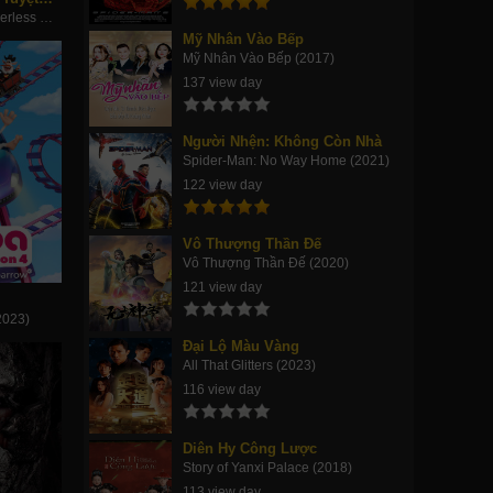
Soul Land 2: The Peerless Tang Clan (2023)
Mỹ Nhân Vào Bếp
Mỹ Nhân Vào Bếp (2017)
137 view day
Người Nhện: Không Còn Nhà
Spider-Man: No Way Home (2021)
122 view day
Vô Thượng Thần Đế
Vô Thượng Thần Đế (2020)
121 view day
2023)
Đại Lộ Màu Vàng
All That Glitters (2023)
116 view day
Diên Hy Công Lược
Story of Yanxi Palace (2018)
113 view day