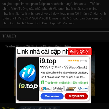
vuighe
hopphim
webphim
fullphim
hoathinh
kungfu
hhpanda
... Thể loại
phim: Viễn Tưởng cập nhật phụ đề Vietsub nhanh nhất, xem online
nhanh nhất. Tải link fshare drive và download phim Cô Thành Chiếu: Kinh
Biến vtv HTV SCTV GOTV FullHD mới nhất. Mời các bạn đón xem bộ
phim
Cô Thành Chiếu: Kinh Biến
Tập 8/41 Vietsub
TRAILER
Trailer Phim Cô Thành Chiếu: Kinh Biến
Đóng QC [×]
Tags:
cô thành chiếu: kinh biến