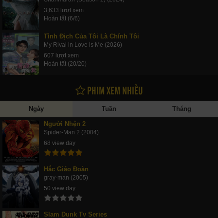
3,633 lượt xem
Hoàn tất (6/6)
Tình Địch Của Tôi Là Chính Tôi
My Rival in Love is Me (2026)
607 lượt xem
Hoàn tất (20/20)
PHIM XEM NHIỀU
Ngày
Tuần
Tháng
Người Nhện 2
Spider-Man 2 (2004)
68 view day
Hắc Giáo Đoàn
gray-man (2005)
50 view day
Slam Dunk Tv Series