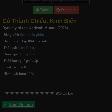
Trailer
Xem phim
Cô Thành Chiếu: Kinh Biến
Dynasty of the Undead: Mutate (2026)
Đăng bởi:
lịch chiếu phim
Đang phát:
Tập 8/41 Vietsub
Thể loại:
Viễn Tưởng
Quốc gia:
Trung Quốc
Thời lượng:
? phút/tập
Lượt xem:
280
Năm xuất bản:
(
0.0
đ/
0
lượt)
Xem Vietsub