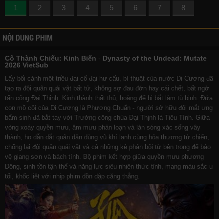
1
2
3
4
5
6
7
8
NỘI DUNG PHIM
Cô Thành Chiếu: Kinh Biến
-
Dynasty of the Undead: Mutate
2026 VietSub
Lấy bối cảnh một triều đại cổ đại hư cấu, bí thuật của nước Di Cương đã
tạo ra đội quân quái vật bất tử, không sợ đau đớn hay cái chết, bất ngờ
tấn công Đại Thịnh. Kinh thành thất thủ, hoàng đế bị bắt làm tù binh. Đứa
con mồ côi của Di Cương là Phương Chuẩn - người sở hữu đôi mắt ưng
bẩm sinh đã bắt tay với Trưởng công chúa Đại Thịnh là Tiêu Tình. Giữa
vòng xoáy quyền mưu, âm mưu phản loạn và làn sóng xác sống vây
thành, họ dẫn dắt quân dân dùng vũ khí lạnh cùng hỏa thương tử chiến,
chống lại đội quân quái vật và cả những kẻ phản bội từ bên trong để bảo
vệ giang sơn và bách tính. Bộ phim kết hợp giữa quyền mưu phương
Đông, sinh tồn tận thế và năng lực siêu nhiên thức tỉnh, mang màu sắc u
tối, khốc liệt với nhịp phim dồn dập căng thẳng.