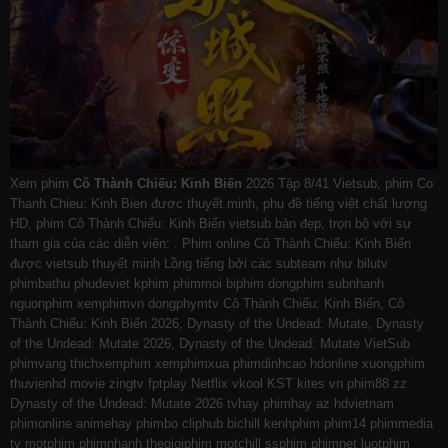
Xem phim
Cô Thành Chiếu: Kinh Biến
2026 Tập 8/41 Vietsub, phim Co
Thanh Chieu: Kinh Bien được thuyết minh, phụ đề tiếng việt chất lượng
HD, phim Cô Thành Chiếu: Kinh Biến vietsub bản đẹp, trọn bộ với sự
tham gia của các diễn viên: . Phim online Cô Thành Chiếu: Kinh Biến
được vietsub thuyết minh Lồng tiếng bởi các subteam như
bilutv
phimbathu
phudeviet
kphim
phimmoi
biphim
dongphim
subnhanh
nguonphim
xemphimvn
dongphymtv Cô Thành Chiếu: Kinh Biến, Cô
Thành Chiếu: Kinh Biến 2026, Dynasty of the Undead: Mutate, Dynasty
of the Undead: Mutate 2026, Dynasty of the Undead: Mutate VietSub
phimvang
thichxemphim
xemphimxua
phimdinhcao
hdonline
xuongphim
thuvienhd
movie zingtv fptplay Netflix
vkool
KST
kites
vn
phim88
zz
Dynasty of the Undead: Mutate 2026
tvhay
phimhay
az
hdvietnam
phimonline
animehay
phimbo
cliphub
bichill
kenhphim
phim14
phimmedia
tv
motphim
phimnhanh
thegioiphim
motchill
ssphim
phimnet
luotphim