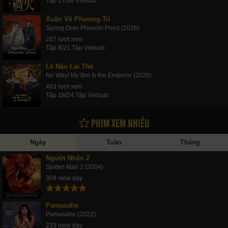
Tập 17/36 Vietsub
Xuân Về Phượng Trì
Spring Over Phoenix Pond (2026)
287 lượt xem
Tập 8/21 Tập Vietsub
Lẽ Nào Lại Thế
No Way! My Bro Is the Emperor (2026)
463 lượt xem
Tập 18/24 Tập Vietsub
PHIM XEM NHIỀU
Ngày
Tuần
Tháng
Người Nhện 2
Spider-Man 2 (2004)
359 view day
Pamasahe
Pamasahe (2022)
233 view day