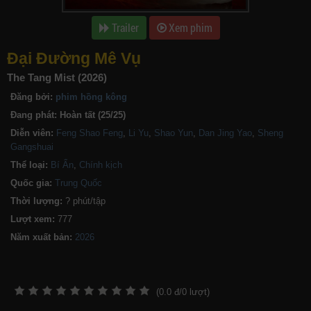
Trailer
Xem phim
Đại Đường Mê Vụ
The Tang Mist (2026)
Đăng bởi:
phim hồng kông
Đang phát:
Hoàn tất (25/25)
Diễn viên:
Feng Shao Feng
,
Li Yu
,
Shao Yun
,
Dan Jing Yao
,
Sheng
Gangshuai
Thể loại:
Bí Ẩn
,
Chính kịch
Quốc gia:
Trung Quốc
Thời lượng:
? phút/tập
Lượt xem:
777
Năm xuất bản:
(
0.0
đ/
0
lượt)