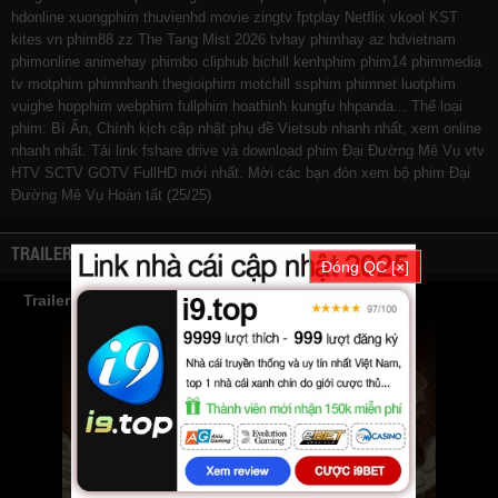
hdonline
xuongphim
thuvienhd
movie zingtv fptplay Netflix
vkool
KST
kites
vn
phim88
zz The Tang Mist 2026
tvhay
phimhay
az
hdvietnam
phimonline
animehay
phimbo
cliphub
bichill
kenhphim
phim14
phimmedia
tv
motphim
phimnhanh
thegioiphim
motchill
ssphim
phimnet
luotphim
vuighe
hopphim
webphim
fullphim
hoathinh
kungfu
hhpanda
... Thể loại
phim: Bí Ẩn, Chính kịch cập nhật phụ đề Vietsub nhanh nhất, xem online
nhanh nhất. Tải link fshare drive và download phim Đại Đường Mê Vụ vtv
HTV SCTV GOTV FullHD mới nhất. Mời các bạn đón xem bộ phim
Đại
Đường Mê Vụ
Hoàn tất (25/25)
TRAILER
Đóng QC [×]
Trailer Phim Đại Đường Mê Vụ