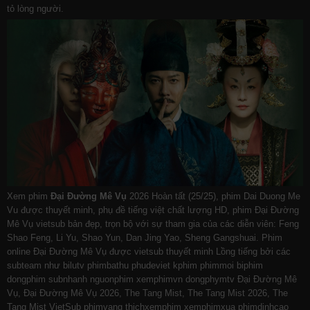
tỏ lòng người.
Xem phim
Đại Đường Mê Vụ
2026 Hoàn tất (25/25), phim Dai Duong Me
Vu được thuyết minh, phụ đề tiếng việt chất lượng HD, phim Đại Đường
Mê Vụ vietsub bản đẹp, trọn bộ với sự tham gia của các diễn viên: Feng
Shao Feng, Li Yu, Shao Yun, Dan Jing Yao, Sheng Gangshuai. Phim
online Đại Đường Mê Vụ được vietsub thuyết minh Lồng tiếng bởi các
subteam như
bilutv
phimbathu
phudeviet
kphim
phimmoi
biphim
dongphim
subnhanh
nguonphim
xemphimvn
dongphymtv Đại Đường Mê
Vụ, Đại Đường Mê Vụ 2026, The Tang Mist, The Tang Mist 2026, The
Tang Mist VietSub
phimvang
thichxemphim
xemphimxua
phimdinhcao