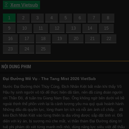
Xem Vietsub
1
2
3
4
5
6
7
8
9
10
11
12
13
14
15
16
17
18
19
20
21
22
23
24
25
NỘI DUNG PHIM
Đại Đường Mê Vụ
-
The Tang Mist 2026 VietSub
Nước Đại Đường thời Thùy Củng, Địch Nhân Kiệt bất mãn khi thấy Võ
Hậu hy sinh người vô tội để thực hiện dã tâm, nên đã cùng đoàn người
rời Thần Đô, đi tuần tra Giang Nam Đạo. Ông không ngờ bên dưới vẻ bề
ngoài thịnh thế phồn vinh lại là cảnh tượng yêu ma quỷ quái hoành hành.
Những đấu đá quyền lực, lòng tham lợi ích và nỗi ám ảnh cố chấp… đã
kéo Địch Nhân Kiệt vào từng thiên la địa võng được sắp đặt tinh vi. Đối
diện với kỳ án, bị sương mù che mắt, vị thần thám Đại Đường dùng trí
tuệ phi phàm dò xét từng manh mối nhỏ, dùng năng lực siêu việt để thấu