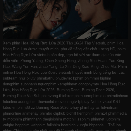
Xem phim
Hoa Hồng Rực Lửa
2026 Tập 16/24 Tập Vietsub, phim Hoa
Hong Ruc Lua được thuyết minh, phụ đề tiếng việt chất lượng HD, phim
Hoa Hồng Rực Lửa vietsub bản đẹp, trọn bộ với sự tham gia của các
diễn viên: Zhong Yating, Chen Sheng Heng, Zheng Shu Huan, Yao Xing
Hao, Wang Yun Fan, Zhao Yang, Lu Xin, Ding Xiao Ming, Zhou Mu. Phim
online Hoa Hồng Rực Lửa được vietsub thuyết minh Lồng tiếng bởi các
subteam như
bilutv
phimbathu
phudeviet
kphim
phimmoi
biphim
dongphim
subnhanh
nguonphim
xemphimvn
dongphymtv Hoa Hồng Rực
Lửa, Hoa Hồng Rực Lửa 2026, Burning Rose, Burning Rose 2026,
Burning Rose VietSub
phimvang
thichxemphim
xemphimxua
phimdinhcao
hdonline
xuongphim
thuvienhd
movie zingtv fptplay Netflix
vkool
KST
kites
vn
phim88
zz Burning Rose 2026
tvhay
phimhay
az
hdvietnam
phimonline
animehay
phimbo
cliphub
bichill
kenhphim
phim14
phimmedia
tv
motphim
phimnhanh
thegioiphim
motchill
ssphim
phimnet
luotphim
vuighe
hopphim
webphim
fullphim
hoathinh
kungfu
hhpanda
... Thể loại
phim: Chính kịch cập nhật phụ đề Vietsub nhanh nhất, xem online nhanh