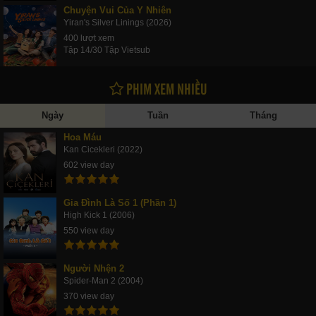
Chuyện Vui Của Y Nhiên
Yiran's Silver Linings (2026)
400 lượt xem
Tập 14/30 Tập Vietsub
PHIM XEM NHIỀU
Ngày
Tuần
Tháng
Hoa Máu
Kan Cicekleri (2022)
602 view day
Gia Đình Là Số 1 (Phần 1)
High Kick 1 (2006)
550 view day
Người Nhện 2
Spider-Man 2 (2004)
370 view day