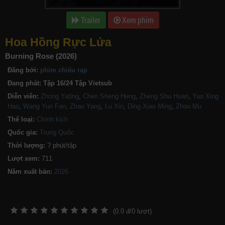
Trailer
Xem phim
Hoa Hồng Rực Lửa
Burning Rose (2026)
Đăng bởi:
phim chiếu rạp
Đang phát:
Tập 16/24 Tập Vietsub
Diễn viên:
Zhong Yating
,
Chen Sheng Heng
,
Zheng Shu Huan
,
Yao Xing
Hao
,
Wang Yun Fan
,
Zhao Yang
,
Lu Xin
,
Ding Xiao Ming
,
Zhou Mu
Thể loại:
Chính kịch
Quốc gia:
Trung Quốc
Thời lượng:
? phút/tập
Lượt xem:
711
Năm xuất bản:
(
0.0
đ/
0
lượt)