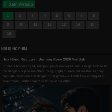
Xem Vietsub
1
2
3
4
5
6
7
8
9
10
11
12
13
14
15
16
NỘI DUNG PHIM
Hoa Hồng Rực Lửa
-
Burning Rose 2026 VietSub
In 1990s border city M, mahjong parlor employee Tian Yan gets close to
the dangerous jade merchant Pang Jingfu to save her master. As they
navigate deception and danger, trust grows—but with love entangled in
resentment, neither can truly let go of the other.