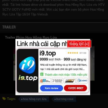
nhất. Tải link fshare drive và download phim Hoa Hồng Rực Lửa vtv HTV
SCTV GOTV FullHD mới nhất. Mời các bạn đón xem bộ phim
Hoa Hồng
Rực Lửa
Tập 16/24 Tập Vietsub
TRAILER
Trailer Phim Hoa Hồng Rực Lửa
Đóng QC [×]
Tags:
hoa hồng rực lửa
burning rose