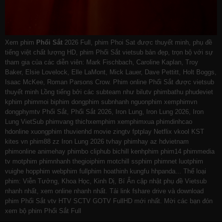
Xem phim
Phổi Sắt
2026 Full, phim Phoi Sat được thuyết minh, phụ đề
tiếng việt chất lượng HD, phim Phổi Sắt vietsub bản đẹp, trọn bộ với sự
tham gia của các diễn viên: Mark Fischbach, Caroline Kaplan, Troy
Baker, Elsie Lovelock, Elle LaMont, Mick Lauer, Dave Pettitt, Holt Boggs,
Isaac McKee, Roman Parsons Crow. Phim online Phổi Sắt được vietsub
thuyết minh Lồng tiếng bởi các subteam như
bilutv
phimbathu
phudeviet
kphim
phimmoi
biphim
dongphim
subnhanh
nguonphim
xemphimvn
dongphymtv Phổi Sắt, Phổi Sắt 2026, Iron Lung, Iron Lung 2026, Iron
Lung VietSub
phimvang
thichxemphim
xemphimxua
phimdinhcao
hdonline
xuongphim
thuvienhd
movie zingtv fptplay Netflix
vkool
KST
kites
vn
phim88
zz Iron Lung 2026
tvhay
phimhay
az
hdvietnam
phimonline
animehay
phimbo
cliphub
bichill
kenhphim
phim14
phimmedia
tv
motphim
phimnhanh
thegioiphim
motchill
ssphim
phimnet
luotphim
vuighe
hopphim
webphim
fullphim
hoathinh
kungfu
hhpanda
... Thể loại
phim: Viễn Tưởng, Khoa Học, Kinh Dị, Bí Ẩn cập nhật phụ đề Vietsub
nhanh nhất, xem online nhanh nhất. Tải link fshare drive và download
phim Phổi Sắt vtv HTV SCTV GOTV FullHD mới nhất. Mời các bạn đón
xem bộ phim
Phổi Sắt
Full