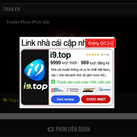
TRAILER
Trailer Phim Phổi Sắt
Đóng QC [×]
Tags:
phổi sắt
iron lung
PHIM LIÊN QUAN