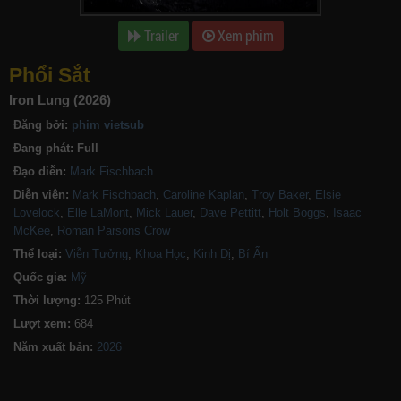
Trailer
Xem phim
Phổi Sắt
Iron Lung (2026)
Đăng bởi:
phim vietsub
Đang phát:
Full
Đạo diễn:
Mark Fischbach
Diễn viên:
Mark Fischbach
,
Caroline Kaplan
,
Troy Baker
,
Elsie
Lovelock
,
Elle LaMont
,
Mick Lauer
,
Dave Pettitt
,
Holt Boggs
,
Isaac
McKee
,
Roman Parsons Crow
Thể loại:
Viễn Tưởng
,
Khoa Học
,
Kinh Dị
,
Bí Ẩn
Quốc gia:
Mỹ
Thời lượng:
125 Phút
Lượt xem:
684
Năm xuất bản: