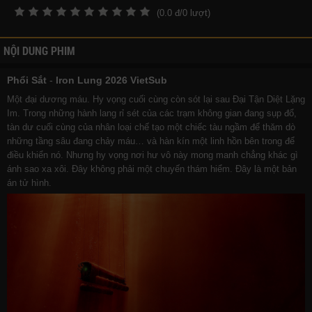
(
0.0
đ/
0
lượt)
NỘI DUNG PHIM
Phổi Sắt
-
Iron Lung 2026 VietSub
Một đại dương máu. Hy vọng cuối cùng còn sót lại sau Đại Tận Diệt Lặng
Im. Trong những hành lang rỉ sét của các trạm không gian đang sụp đổ,
tàn dư cuối cùng của nhân loại chế tạo một chiếc tàu ngầm để thăm dò
những tầng sâu đang chảy máu… và hàn kín một linh hồn bên trong để
điều khiển nó. Nhưng hy vọng nơi hư vô này mong manh chẳng khác gì
ánh sao xa xôi. Đây không phải một chuyến thám hiểm. Đây là một bản
án tử hình.