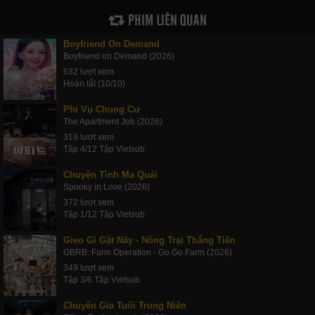
PHIM LIÊN QUAN
Boyfriend On Demand
Boyfriend on Demand (2026)
632 lượt xem
Hoàn tất (10/10)
Phi Vụ Chung Cư
The Apartment Job (2026)
319 lượt xem
Tập 4/12 Tập Vietsub
Chuyện Tình Ma Quái
Spooky in Love (2026)
372 lượt xem
Tập 1/12 Tập Vietsub
Gieo Gì Gặt Nấy - Nông Trại Thẳng Tiến
GBRB: Farm Operation - Go Go Farm (2026)
349 lượt xem
Tập 3/6 Tập Vietsub
Chuyên Gia Tuổi Trung Niên