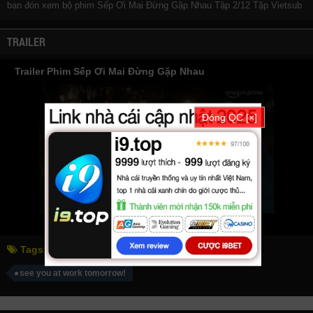
bạn đón xem bộ phim
Sếp Ơi Mai Đừng Gặp Nhau
Tập 2/12 Tập Vietsub
TRAILER
Trailer Phim Sếp Ơi Mai Đừng Gặp Nhau
Đóng QC [×]
Tags:
sếp ơi mai đừng gặp nhau
see you at work tomorrow!