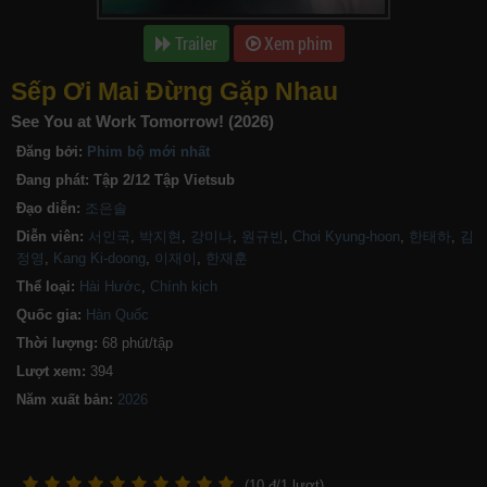
Trailer
Xem phim
Sếp Ơi Mai Đừng Gặp Nhau
See You at Work Tomorrow! (2026)
Đăng bởi:
Phim bộ mới nhất
Đang phát:
Tập 2/12 Tập Vietsub
Đạo diễn:
조은솔
Diễn viên:
서인국
,
박지현
,
강미나
,
원규빈
,
Choi Kyung-hoon
,
한태하
,
김
정영
,
Kang Ki-doong
,
이재이
,
한재훈
Thể loại:
Hài Hước
,
Chính kịch
Quốc gia:
Hàn Quốc
Thời lượng:
68 phút/tập
Lượt xem:
394
Năm xuất bản:
(
10
đ/
1
lượt)