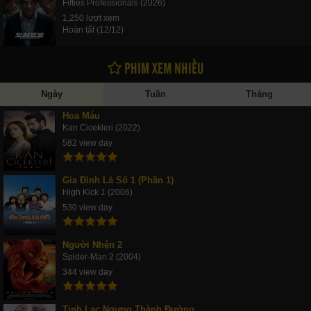
Fifties Professionals (2026)
1,250 lượt xem
Hoàn tất (12/12)
PHIM XEM NHIỀU
Ngày
Tuần
Tháng
Hoa Máu
Kan Cicekleri (2022)
582 view day
Gia Đình Là Số 1 (Phần 1)
High Kick 1 (2006)
530 view day
Người Nhện 2
Spider-Man 2 (2004)
344 view day
Tinh Lạc Ngưng Thành Đường