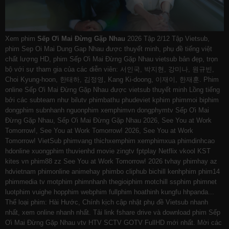
Xem phim
Sếp Ơi Mai Đừng Gặp Nhau
2026 Tập 2/12 Tập Vietsub,
phim Sep Oi Mai Dung Gap Nhau được thuyết minh, phụ đề tiếng việt
chất lượng HD, phim Sếp Ơi Mai Đừng Gặp Nhau vietsub bản đẹp, trọn
bộ với sự tham gia của các diễn viên: 서인국, 박지현, 강미나, 원규빈,
Choi Kyung-hoon, 한태하, 김정영, Kang Ki-doong, 이재이, 한재훈. Phim
online Sếp Ơi Mai Đừng Gặp Nhau được vietsub thuyết minh Lồng tiếng
bởi các subteam như
bilutv
phimbathu
phudeviet
kphim
phimmoi
biphim
dongphim
subnhanh
nguonphim
xemphimvn
dongphymtv Sếp Ơi Mai
Đừng Gặp Nhau, Sếp Ơi Mai Đừng Gặp Nhau 2026, See You at Work
Tomorrow!, See You at Work Tomorrow! 2026, See You at Work
Tomorrow! VietSub
phimvang
thichxemphim
xemphimxua
phimdinhcao
hdonline
xuongphim
thuvienhd
movie zingtv fptplay Netflix
vkool
KST
kites
vn
phim88
zz See You at Work Tomorrow! 2026
tvhay
phimhay
az
hdvietnam
phimonline
animehay
phimbo
cliphub
bichill
kenhphim
phim14
phimmedia
tv
motphim
phimnhanh
thegioiphim
motchill
ssphim
phimnet
luotphim
vuighe
hopphim
webphim
fullphim
hoathinh
kungfu
hhpanda
...
Thể loại phim: Hài Hước, Chính kịch cập nhật phụ đề Vietsub nhanh
nhất, xem online nhanh nhất. Tải link fshare drive và download phim Sếp
Ơi Mai Đừng Gặp Nhau vtv HTV SCTV GOTV FullHD mới nhất. Mời các