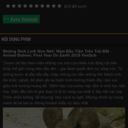
(
0.0
đ/
0
lượt)
Xem Vietsub
NỘI DUNG PHIM
Những Sinh Linh Non Nớt: Năm Đầu Tiên Trên Trái Đất
-
Animal Babies: First Year On Earth 2019 VietSub
‟Series tài liệu theo chân những con non của nhiều loài động vật trên
khắp thế giới trong năm đầu đời – giai đoạn quyết định sự sống còn. Từ
những bước đi đầu tiên đầy chập chững cho đến những thử thách sinh
tồn khắc nghiệt, bộ phim ghi lại hành trình trưởng thành đầy cảm xúc
giữa môi trường hoang dã.‟ Điểm hay của series này nằm ở sinh học tiến
hóa. Năm đầu tiên là giai đoạn tỷ lệ tử vong cao nhất ở hầu hết các loài.
Thiên nhiên không ‟dễ thương‟ như cách ta nghĩ. Nhưng chính sự mong
manh đó lại tạo ra những khoảnh khắc kỳ diệu nhất.