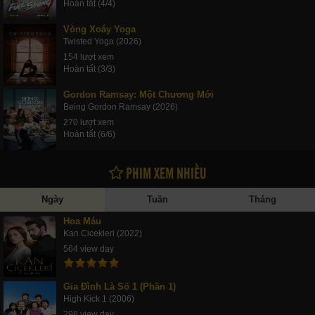
Hoàn tất (4/4)
Vòng Xoáy Yoga
Twisted Yoga (2026)
154 lượt xem
Hoàn tất (3/3)
Gordon Ramsay: Một Chương Mới
Being Gordon Ramsay (2026)
270 lượt xem
Hoàn tất (6/6)
PHIM XEM NHIỀU
Ngày
Tuần
Tháng
Hoa Máu
Kan Cicekleri (2022)
564 view day
Gia Đình Là Số 1 (Phần 1)
High Kick 1 (2006)
298 view day