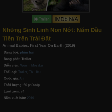
IMDb N/A
Trailer
Những Sinh Linh Non Nớt: Năm Đầu
Tiên Trên Trái Đất
Animal Babies: First Year On Earth (2019)
Đăng bởi:
phim hài
Đang phát:
Trailer
Diễn viên:
Wunmi Mosaku
Thể loại:
Trailer
,
Tài Liệu
Quốc gia:
Anh
Thời lượng:
60 phút/tập
Lượt xem:
74
Năm xuất bản: