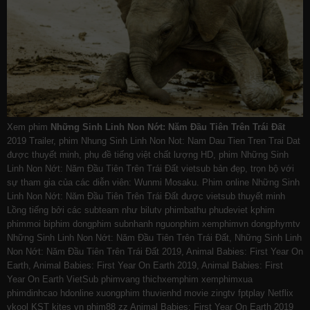
Xem phim
Những Sinh Linh Non Nớt: Năm Đầu Tiên Trên Trái Đất
2019 Trailer, phim Nhung Sinh Linh Non Not: Nam Dau Tien Tren Trai Dat
được thuyết minh, phụ đề tiếng việt chất lượng HD, phim Những Sinh
Linh Non Nớt: Năm Đầu Tiên Trên Trái Đất vietsub bản đẹp, trọn bộ với
sự tham gia của các diễn viên: Wunmi Mosaku. Phim online Những Sinh
Linh Non Nớt: Năm Đầu Tiên Trên Trái Đất được vietsub thuyết minh
Lồng tiếng bởi các subteam như
bilutv
phimbathu
phudeviet
kphim
phimmoi
biphim
dongphim
subnhanh
nguonphim
xemphimvn
dongphymtv
Những Sinh Linh Non Nớt: Năm Đầu Tiên Trên Trái Đất, Những Sinh Linh
Non Nớt: Năm Đầu Tiên Trên Trái Đất 2019, Animal Babies: First Year On
Earth, Animal Babies: First Year On Earth 2019, Animal Babies: First
Year On Earth VietSub
phimvang
thichxemphim
xemphimxua
phimdinhcao
hdonline
xuongphim
thuvienhd
movie zingtv fptplay Netflix
vkool
KST
kites
vn
phim88
zz Animal Babies: First Year On Earth 2019