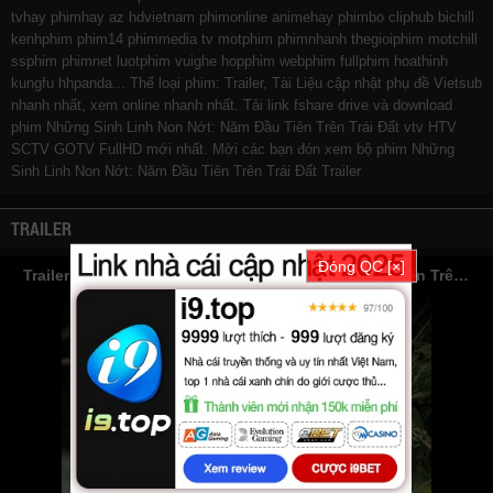
tvhay
phimhay
az
hdvietnam
phimonline
animehay
phimbo
cliphub
bichill
kenhphim
phim14
phimmedia
tv
motphim
phimnhanh
thegioiphim
motchill
ssphim
phimnet
luotphim
vuighe
hopphim
webphim
fullphim
hoathinh
kungfu
hhpanda
... Thể loại phim: Trailer, Tài Liệu cập nhật phụ đề Vietsub
nhanh nhất, xem online nhanh nhất. Tải link fshare drive và download
phim Những Sinh Linh Non Nớt: Năm Đầu Tiên Trên Trái Đất vtv HTV
SCTV GOTV FullHD mới nhất. Mời các bạn đón xem bộ phim
Những
Sinh Linh Non Nớt: Năm Đầu Tiên Trên Trái Đất
Trailer
TRAILER
Đóng QC [×]
Trailer Phim Những Sinh Linh Non Nớt: Năm Đầu Tiên Trên Trái Đất