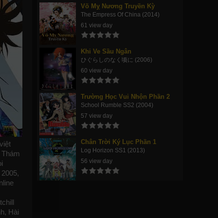
Võ Mỵ Nương Truyền Kỳ
The Empress Of China (2014)
61 view day
Khi Ve Sầu Ngân
ひぐらしのなく顷に (2006)
60 view day
Trường Học Vui Nhộn Phần 2
School Rumble SS2 (2004)
57 view day
Chân Trời Ký Lục Phần 1
việt
Log Horizon SS1 (2013)
e Thám
56 view day
i
2005,
nline
chill
h, Hài