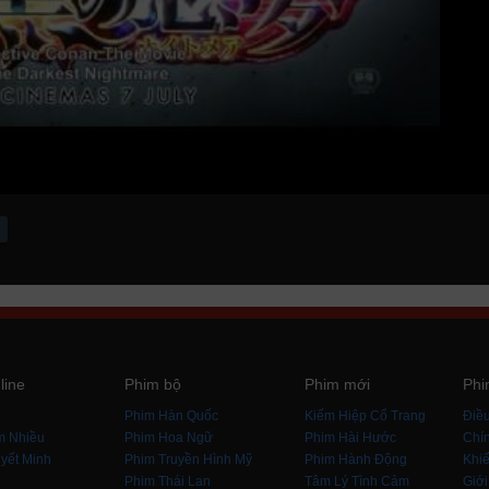
line
Phim bộ
Phim mới
Phi
i
Phim Hàn Quốc
Kiếm Hiệp Cổ Trang
Điề
m Nhiều
Phim Hoa Ngữ
Phim Hài Hước
Chín
yết Minh
Phim Truyền Hình Mỹ
Phim Hành Động
Khiế
Phim Thái Lan
Tâm Lý Tình Cảm
Giới