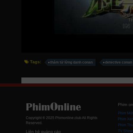
Tags:
thám tử lừng danh conan
detective conan
Phim on
Phim Mớ
Copyright ® 2025 Phimonline.club All Rights
Phim Xe
Reserved.
Phim Thu
TV Show
Liên hệ quảng cáo