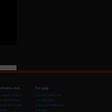
mOnline.club
Trợ giúp
u khoản sử dụng
Liên hệ Quảng cáo
h sách riêng tư
Yêu cầu phim
u nại bản quyền
Copyright Notification
 thiệu
Phimmoi