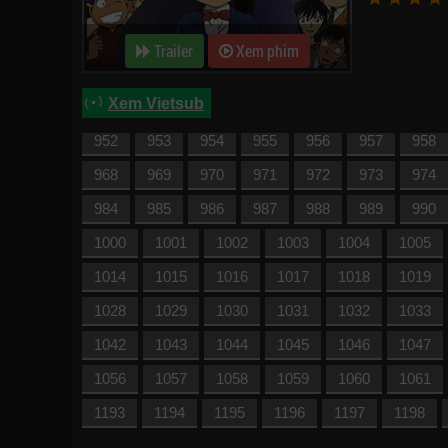
888
889
890
891
892
893
894
904
905
906
907
908
909
910
Trailer
Xem phim
920
921
922
923
924
925
926
Xem Vietsub
936
937
938
939
940
941
942
952
953
954
955
956
957
958
968
969
970
971
972
973
974
984
985
986
987
988
989
990
1000
1001
1002
1003
1004
1005
1014
1015
1016
1017
1018
1019
1028
1029
1030
1031
1032
1033
1042
1043
1044
1045
1046
1047
1056
1057
1058
1059
1060
1061
1193
1194
1195
1196
1197
1198