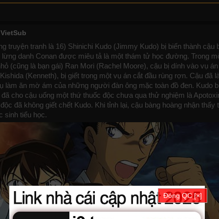
 VietSub
ng truyện tranh là 16) Shinichi Kudo (Jimmy Kudo) bị biến thành cậu 
 lừng danh Conan được miêu tả là một thám tử học đường. Trong mộ
 nhỏ (cũng là bạn gái) Ran Mori (Rachel Moore), cậu bị dính vào vụ á
Kishida (Kenneth), bị giết trong một vụ án cắt đầu rùng rợn. Cậu đã 
 vụ làm ăn mờ ám của những người đàn ông mặc toàn đồ đen. Kudo bị
n đã cho cậu uống một thứ thuốc độc chưa qua thử nghiệm là Apotox
độc đã không giết chết Kudo. Khi tỉnh lại, cậu bàng hoàng nhận thấy 
 sinh tiểu học.
Đóng QC [×]