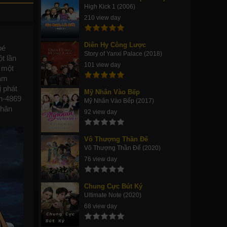
High Kick 1 (2006)
210 view day
Diên Hy Công Lược
bé
Story of Yanxi Palace (2018)
t lần
101 view day
n một
làm
 phát
Mỹ Nhân Vào Bếp
in-4869
Mỹ Nhân Vào Bếp (2017)
thân
92 view day
Vô Thượng Thần Đế
Vô Thượng Thần Đế (2020)
76 view day
Chung Cực Bút Ký
Ultimate Note (2020)
68 view day