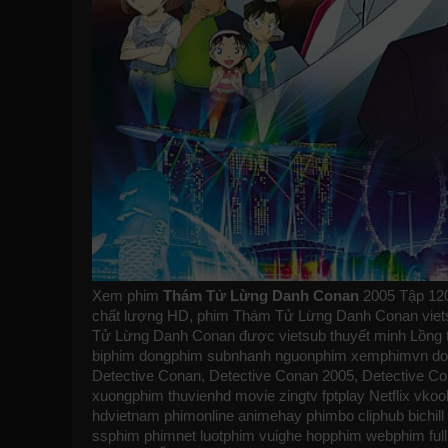
Xem phim
Thám Tử Lừng Danh Conan
2005 Tập 120
chất lượng HD, phim Thám Tử Lừng Danh Conan vietsub
Tử Lừng Danh Conan được vietsub thuyết minh Lồng 
biphim
dongphim
subnhanh
nguonphim
xemphimvn
do
Detective Conan, Detective Conan 2005, Detective C
xuongphim
thuvienhd
movie zingtv fptplay Netflix
vkoo
hdvietnam
phimonline
animehay
phimbo
cliphub
bichill
ssphim
phimnet
luotphim
vuighe
hopphim
webphim
ful