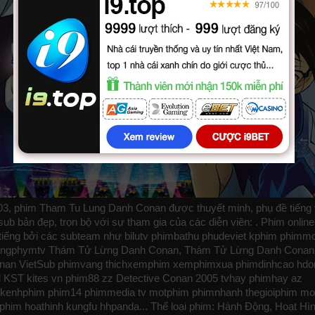
3, phim Tham Tu Lung Danh Conan được thuyết minh, phụ đề tiếng 
 bản đẹp, trọn bộ với sự tham gia của các diễn viên: . Phim onlin
tiếng bởi các subteam như
bilutv
phimbathu
phudeviet
kphim
phimmo
ngphymtv Thám Tử Lừng Danh Conan, Thám Tử Lừng Danh Conan 
onan VietSub
phimvang
thichxemphim
xemphimxua
phimdinhcao
hdo
l
KST
kites
vn
phim88
zz Detective Conan 2005
tvhay
phimhay
az
kenhphim
phim14
phimmedia
tv
motphim
phimnhanh
thegioiphim
mot
lphim
hoathinh
kungfu
hhpanda
... Thể loại phim: Hành Động, Hoạt Hìn