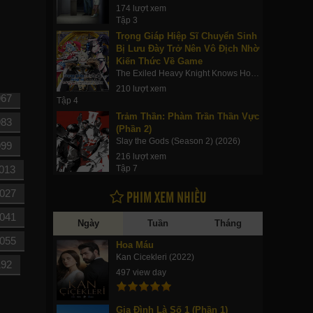
903
174 lượt xem
Tập 3
19
Trọng Giáp Hiệp Sĩ Chuyển Sinh
Bị Lưu Đày Trở Nên Vô Địch Nhờ
935
Kiến Thức Về Game
951
The Exiled Heavy Knight Knows How to Game the System (2026)
210 lượt xem
967
Tập 4
Trảm Thần: Phàm Trần Thần Vực
983
(Phần 2)
Slay the Gods (Season 2) (2026)
999
216 lượt xem
013
Tập 7
PHIM XEM NHIỀU
027
041
Ngày
Tuần
Tháng
055
Hoa Máu
Kan Cicekleri (2022)
192
497 view day
Gia Đình Là Số 1 (Phần 1)