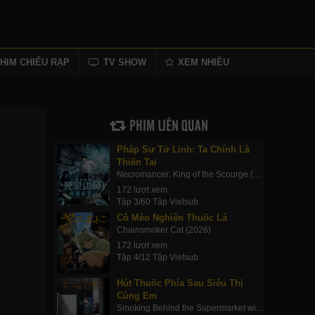
695
711
727
HIM CHIẾU RẠP
TV SHOW
XEM NHIỀU
743
759
PHIM LIÊN QUAN
775
Pháp Sư Tử Linh: Ta Chính Là
791
Thiên Tai
807
Necromancer: King of the Scourge (2026)
172 lượt xem
23
Tập 3/60 Tập Vietsub
Cô Mèo Nghiện Thuốc Lá
839
Chainsmoker Cat (2026)
855
172 lượt xem
Tập 4/12 Tập Vietsub
871
Hút Thuốc Phía Sau Siêu Thị
887
Cùng Em
Smoking Behind the Supermarket with You (2026)