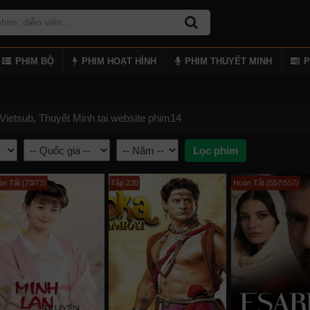
PHIM BỘ
PHIM HOẠT HÌNH
PHIM THUYẾT MINH
P
ietsub, Thuyết Minh tại website phim14
n Tất (73/73)
Tập 220
Hoàn Tất (557/557)