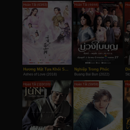
Hoàn Tất (63/63)
Hoàn Tất (44/44)
Hoà
Hương Mật Tựa Khói Sương
Nghiệp Trong Phúc
Di
Ashes of Love (2018)
Buang Bai Bun (2022)
St
Hoàn Tất (110/110)
Hoàn Tất (59/59)
Hoà