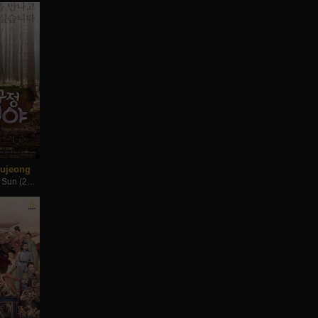
ujeong
Apgujeong Midnight Sun (2014)