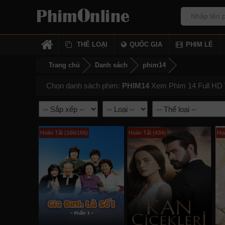
THỂ LOẠI
QUỐC GIA
PHIM LẺ
Trang chủ
Danh sách
phim14
Chọn danh sách phim:
PHIM14
Xem Phim 14 Full HD V
Hoàn Tất (166/166)
Hoàn Tất (434)
Hoà