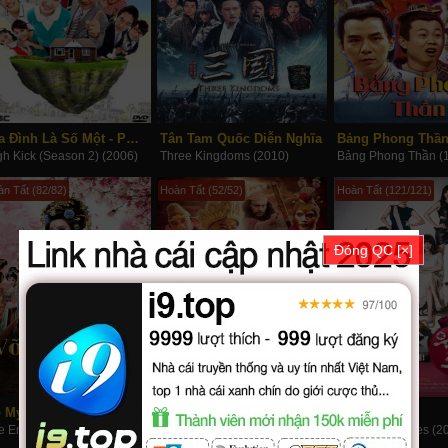
Gia Đình Là Số Một - Phần 2
Tân Tam Quốc Diễn Nghĩa
Bảng Phong Thầ
gh Kick (Season 2) (2006)
Three Kingdoms (2010)
Bảng Phong Thần (
n Tất (82/82)
Hoàn Tất (52/52)
Hoàn Tất (121/121)
Đóng QC [×]
 Mỵ Nương Truyền Kỳ
Tân Tây Du Ký 2010
Eva Nổi Giận
e Empress Of China (2014)
Journey to the West (2010)
Great First Wives (2