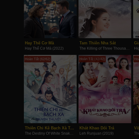
Hay Thế Cơ Mà
Tam Thiên Nha Sát
Hay Thế Cơ Mà (2022)
The Killing of Three Thousand Crows (2020)
Hi
Hoàn Tất (62/62)
Hoàn Tất (42/42)
Hoà
Thiên Chi Kê Bạch Xà Truyền Thuyết
Khát Khao Dối Trá
Võ
The Destiny Of White Snake (2018)
Leh Runjuan (2019)
Th