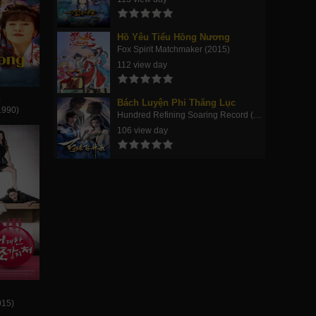
Hồ Yêu Tiểu Hồng Nương
Fox Spirit Matchmaker (2015)
112 view day
n
Bách Luyện Phi Thăng Lục
1990)
Hundred Refining Soaring Record (2023)
106 view day
015)