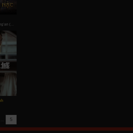
The Promise of Chang’an (2020)
nh
5
…