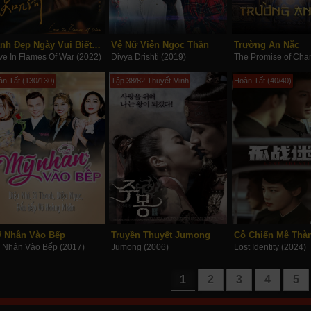
Cảnh Đẹp Ngày Vui Biết Bao Giờ
Vệ Nữ Viên Ngọc Thần
Trường An Nặc
ve In Flames Of War (2022)
Divya Drishti (2019)
àn Tất (130/130)
Tập 38/82 Thuyết Minh
Hoàn Tất (40/40)
 Nhân Vào Bếp
Truyền Thuyết Jumong
Cô Chiến Mê Thà
 Nhân Vào Bếp (2017)
Jumong (2006)
Lost Identity (2024)
1
2
3
4
5