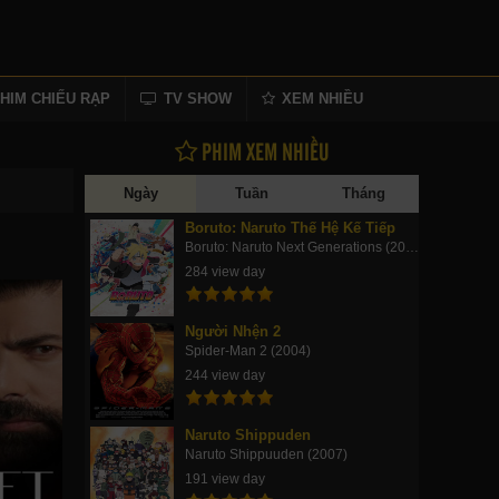
HIM CHIẾU RẠP
TV SHOW
XEM NHIỀU
PHIM XEM NHIỀU
Ngày
Tuần
Tháng
Boruto: Naruto Thế Hệ Kế Tiếp
Boruto: Naruto Next Generations (2017)
284 view day
Người Nhện 2
Spider-Man 2 (2004)
244 view day
Naruto Shippuden
Naruto Shippuuden (2007)
191 view day