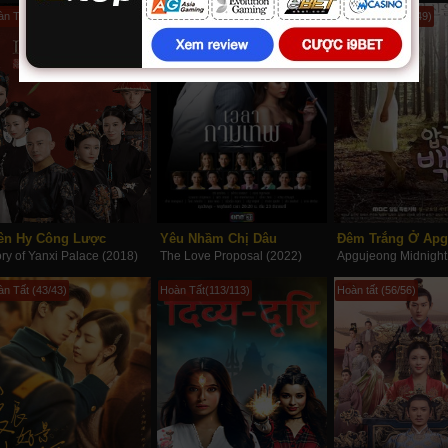
n Tất (70/70)
Hoàn Tất (30/30)
Hoàn Tất (149/149)
ên Hy Công Lược
Yêu Nhầm Chị Dâu
Đêm Trắng Ở Apg
ory of Yanxi Palace (2018)
The Love Proposal (2022)
n Tất (43/43)
Hoàn Tất(113/113)
Hoàn tất (56/56)