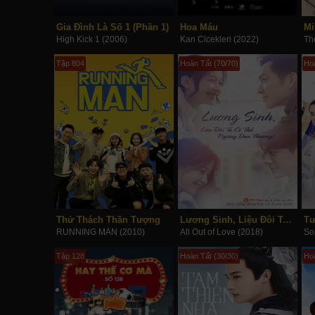
Gia Đình Là Số 1 (Phần 1)
Hoa Máu
Mi
High Kick 1 (2006)
Kan Cicekleri (2022)
Th
Tập 804
Hoàn Tất (70/70)
Hoà
Thử Thách Thần Tượng
Lương Sinh, Liệu Đôi Ta Có Thể Ngừng Đau Thương?
Tư
RUNNING MAN (2010)
All Out of Love (2018)
So
Tập 128
Hoàn Tất (30/30)
Ho