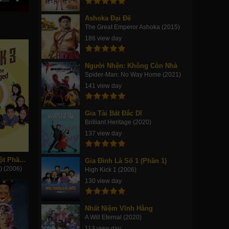
Ashoka Đại Đế
The Great Emperor Ashoka (2015)
186 view day
Người Nhện: Không Còn Nhà
Spider-Man: No Way Home (2021)
141 view day
Gia Tài Bất Đắc Dĩ
Brilliant Heritage (2020)
137 view day
Gia Đình Là Số Một Phần 3
Gia Đình Là Số 1 (Phần 1)
) (2006)
High Kick 1 (2006)
130 view day
Nhất Niệm Vĩnh Hằng
A Will Eternal (2020)
113 view day