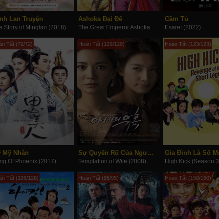
nh Lan Truyện
Ashoka Đại Đế
Cầm Tù
e Story of Minglan (2018)
The Great Emperor Ashoka (2015)
Esaret (2022)
n Tất (72/72)
Hoàn Tất (129/129)
Hoàn Tất (123/123)
 Mỹ Nhân
Sự Quyến Rũ Của Người Vợ
ng Of Phoenix (2017)
Temptation of Wife (2008)
High Kick (Season 3
àn Tất (126/126)
Hoàn Tất (95/95)
Hoàn Tất (150/150)