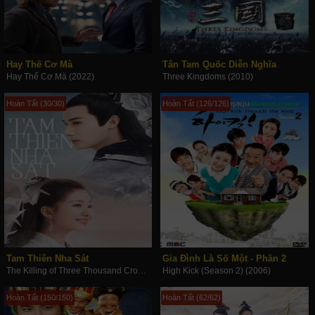
Hay Thế Cơ Mà
Tân Tam Quốc Diễn Nghĩa
Hay Thế Cơ Mà (2022)
Three Kingdoms (2010)
Hoàn Tất (30/30)
Hoàn Tất (126/126)
Tam Thiên Nha Sát
Gia Đình Là Số Một - Phần 2
The Killing of Three Thousand Crows (2020)
High Kick (Season 2) (2006)
Hoàn Tất (150/150)
Hoàn Tất (62/62)