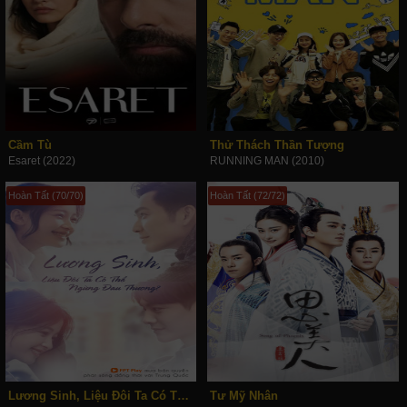
Cầm Tù
Thử Thách Thần Tượng
Esaret (2022)
RUNNING MAN (2010)
Hoàn Tất (70/70)
Hoàn Tất (72/72)
Lương Sinh, Liệu Đôi Ta Có Thể Ngừng Đau Thương?
Tư Mỹ Nhân