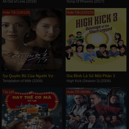
All Out of Love (2018)
Song Of Phoenix (2017)
Hoàn Tất (129/129)
Hoàn Tất (123/123)
Sự Quyến Rũ Của Người Vợ
Gia Đình Là Số Một Phần 3
Temptation of Wife (2008)
High Kick (Season 3) (2006)
Tập 128
Hoàn Tất (95/95)