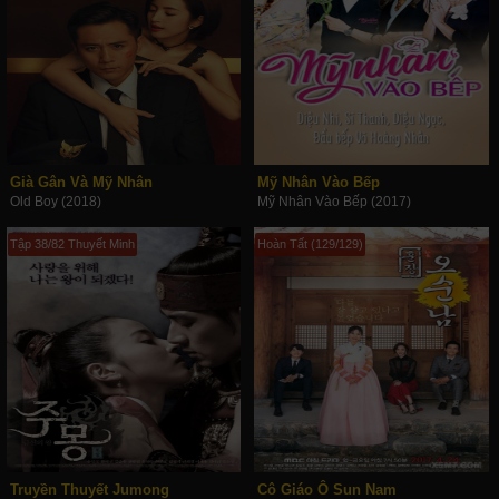
Già Gân Và Mỹ Nhân
Mỹ Nhân Vào Bếp
Old Boy (2018)
Mỹ Nhân Vào Bếp (2017)
Tập 38/82 Thuyết Minh
Hoàn Tất (129/129)
Truyền Thuyết Jumong
Cô Giáo Ô Sun Nam