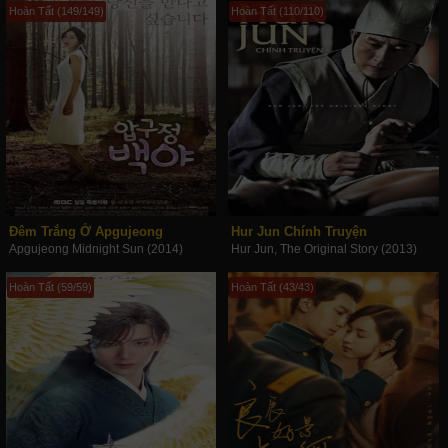
Hoàn Tất (149/149)
Hoàn Tất (110/110)
Đêm Trắng Ở Apgujeong
Hur Jun Chính Truyện
Apgujeong Midnight Sun (2014)
Hur Jun, The Original Story (2013)
Hoàn Tất (59/59)
Hoàn Tất (43/43)