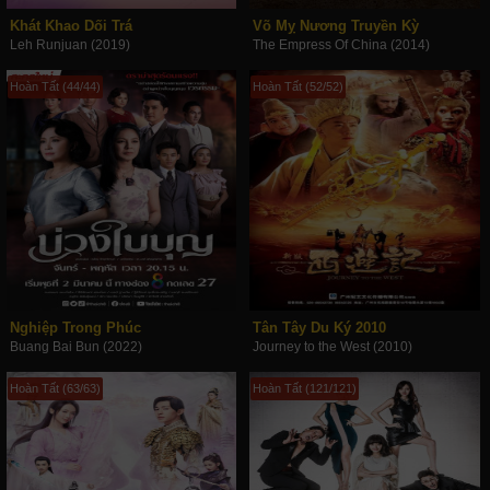
Khát Khao Dối Trá
Võ Mỵ Nương Truyền Kỳ
Leh Runjuan (2019)
The Empress Of China (2014)
Hoàn Tất (44/44)
Hoàn Tất (52/52)
Nghiệp Trong Phúc
Tân Tây Du Ký 2010
Buang Bai Bun (2022)
Journey to the West (2010)
Hoàn Tất (63/63)
Hoàn Tất (121/121)