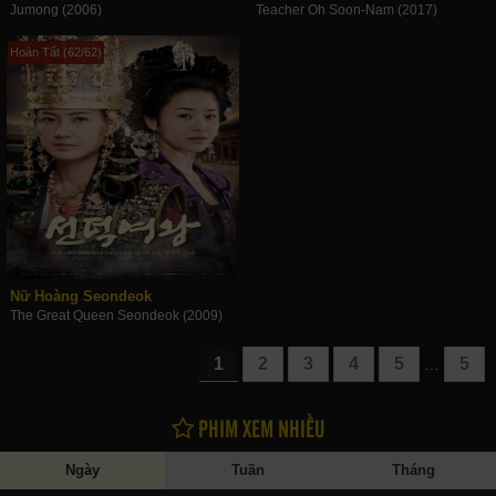
Jumong (2006)
Teacher Oh Soon-Nam (2017)
Hoàn Tất (62/62)
Nữ Hoàng Seondeok
The Great Queen Seondeok (2009)
1
2
3
4
5
5
…
PHIM XEM NHIỀU
Ngày
Tuần
Tháng