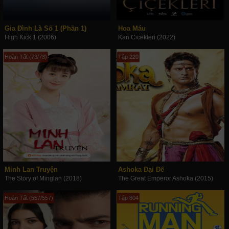
Gia Đình Là Số 1 (Phần 1)
Hoa Máu
High Kick 1 (2006)
Kan Cicekleri (2022)
Hoàn Tất (73/73)
Tập 220
Minh Lan Truyện
Ashoka Đại Đế
The Story of Minglan (2018)
The Great Emperor Ashoka (2015)
Hoàn Tất (557/557)
Tập 804