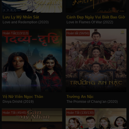
Lưu Ly Mỹ Nhân Sát
Cảnh Đẹp Ngày Vui Biết Bao Giờ
Love and Redemption (2020)
Love In Flames Of War (2022)
Hoàn Tất(113/113)
Hoàn tất (56/56)
Vệ Nữ Viên Ngọc Thần
Trường An Nặc
Divya Drishti (2019)
The Promise of Chang’an (2020)
Hoàn Tất (45/45)
Hoàn Tất (130/130)