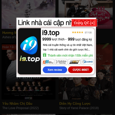
Đóng QC [×]
Hương Mật Tựa Khói Sương
Eva Nổi Giận
Ashes of Love (2018)
Great First Wives (2015)
Hoàn Tất (30/30)
Hoàn Tất (70/70)
Yêu Nhầm Chị Dâu
Diên Hy Công Lược
The Love Proposal (2022)
Story of Yanxi Palace (2018)