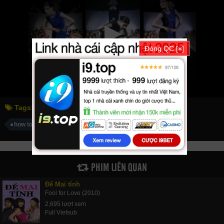
Đóng QC [×]
Tags:
âm mưu giày gót nhọn
how to fight in six inch heels
PHIM LIÊN QUAN
Để Mai tính
Fool for Love (2010)
2,695 lượt xem
Full Vietsub