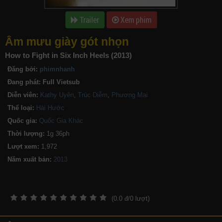
Trailer
Xem phim
Âm mưu giày gót nhọn
How to Fight in Six Inch Heels (2013)
Đăng bởi:
phimnhanh
Đang phát:
Full Vietsub
Diễn viên:
Kathy Uyên
,
Trúc Diễm
,
Phương Mai
Thể loại:
Hài Hước
Quốc gia:
Quốc Gia Khác
Thời lượng:
1g 36ph
Lượt xem:
1,972
Năm xuất bản:
(
0.0
đ/
0
lượt)