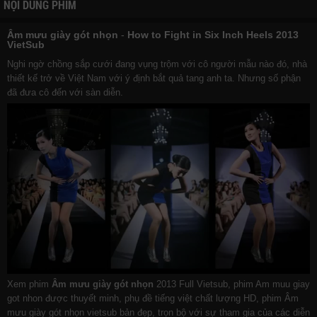
NỘI DUNG PHIM
Âm mưu giày gót nhọn
-
How to Fight in Six Inch Heels 2013
VietSub
Nghi ngờ chồng sắp cưới đang vụng trộm với cô người mẫu nào đó, nhà
thiết kế trở về Việt Nam với ý định bắt quả tang anh ta. Nhưng số phận
đã đưa cô đến với sàn diễn.
Xem phim
Âm mưu giày gót nhọn
2013 Full Vietsub, phim Am muu giay
got nhon được thuyết minh, phụ đề tiếng việt chất lượng HD, phim Âm
mưu giày gót nhọn vietsub bản đẹp, trọn bộ với sự tham gia của các diễn