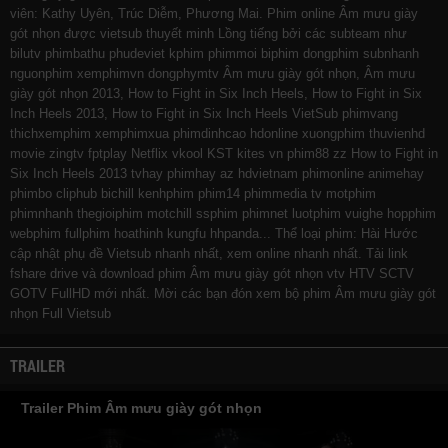
viên: Kathy Uyên, Trúc Diễm, Phương Mai. Phim online Âm mưu giày
gót nhọn được vietsub thuyết minh Lồng tiếng bởi các subteam như
bilutv
phimbathu
phudeviet
kphim
phimmoi
biphim
dongphim
subnhanh
nguonphim
xemphimvn
dongphymtv Âm mưu giày gót nhọn, Âm mưu
giày gót nhọn 2013, How to Fight in Six Inch Heels, How to Fight in Six
Inch Heels 2013, How to Fight in Six Inch Heels VietSub
phimvang
thichxemphim
xemphimxua
phimdinhcao
hdonline
xuongphim
thuvienhd
movie zingtv fptplay Netflix
vkool
KST
kites
vn
phim88
zz How to Fight in
Six Inch Heels 2013
tvhay
phimhay
az
hdvietnam
phimonline
animehay
phimbo
cliphub
bichill
kenhphim
phim14
phimmedia
tv
motphim
phimnhanh
thegioiphim
motchill
ssphim
phimnet
luotphim
vuighe
hopphim
webphim
fullphim
hoathinh
kungfu
hhpanda
... Thể loại phim: Hài Hước
cập nhật phụ đề Vietsub nhanh nhất, xem online nhanh nhất. Tải link
fshare drive và download phim Âm mưu giày gót nhọn vtv HTV SCTV
GOTV FullHD mới nhất. Mời các bạn đón xem bộ phim
Âm mưu giày gót
nhọn
Full Vietsub
TRAILER
Trailer Phim Âm mưu giày gót nhọn