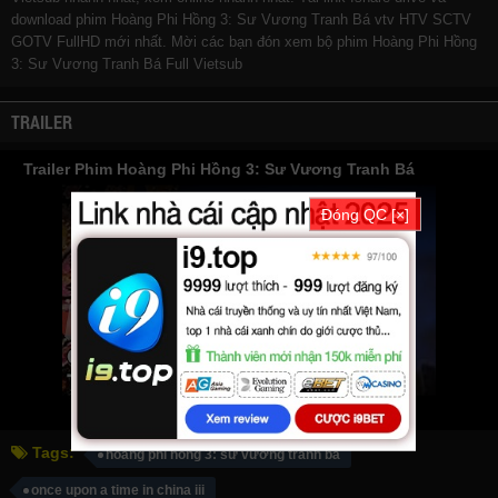
download phim Hoàng Phi Hồng 3: Sư Vương Tranh Bá vtv HTV SCTV
GOTV FullHD mới nhất. Mời các bạn đón xem bộ phim
Hoàng Phi Hồng
3: Sư Vương Tranh Bá
Full Vietsub
TRAILER
Trailer Phim Hoàng Phi Hồng 3: Sư Vương Tranh Bá
Đóng QC [×]
Tags:
hoàng phi hồng 3: sư vương tranh bá
once upon a time in china iii