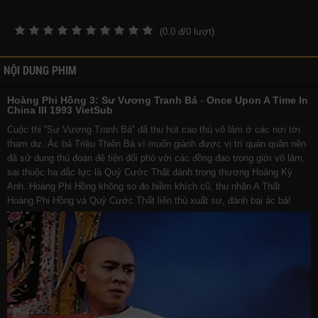
(
0.0
đ/
0
lượt)
NỘI DUNG PHIM
Hoàng Phi Hồng 3: Sư Vương Tranh Bá
-
Once Upon A Time In
China III 1993 VietSub
Cuộc thi ‟Sư Vương Tranh Bá‟ đã thu hút cao thủ võ lâm ở các nơi tới
tham dự. Ác bá Triệu Thiên Bá vì muốn giành được vị trí quán quân nên
đã sử dụng thủ đoạn đê tiện đối phó với các đồng đạo trong giới võ lâm,
sai thuộc hạ đắc lực là Quỷ Cước Thất đánh trọng thương Hoàng Kỳ
Anh. Hoàng Phi Hồng không so đo hiềm khích cũ, thu nhận A Thất.
Hoàng Phi Hồng và Quỷ Cước Thất liên thủ xuất sư, đánh bại ác bá!