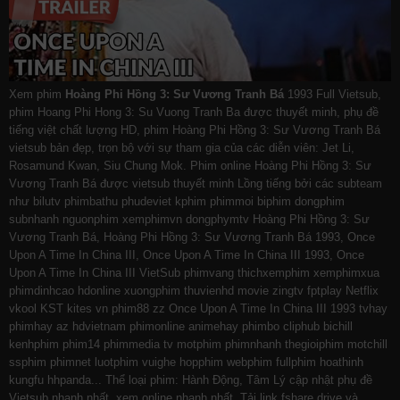
Xem phim
Hoàng Phi Hồng 3: Sư Vương Tranh Bá
1993 Full Vietsub,
phim Hoang Phi Hong 3: Su Vuong Tranh Ba được thuyết minh, phụ đề
tiếng việt chất lượng HD, phim Hoàng Phi Hồng 3: Sư Vương Tranh Bá
vietsub bản đẹp, trọn bộ với sự tham gia của các diễn viên: Jet Li,
Rosamund Kwan, Siu Chung Mok. Phim online Hoàng Phi Hồng 3: Sư
Vương Tranh Bá được vietsub thuyết minh Lồng tiếng bởi các subteam
như
bilutv
phimbathu
phudeviet
kphim
phimmoi
biphim
dongphim
subnhanh
nguonphim
xemphimvn
dongphymtv Hoàng Phi Hồng 3: Sư
Vương Tranh Bá, Hoàng Phi Hồng 3: Sư Vương Tranh Bá 1993, Once
Upon A Time In China III, Once Upon A Time In China III 1993, Once
Upon A Time In China III VietSub
phimvang
thichxemphim
xemphimxua
phimdinhcao
hdonline
xuongphim
thuvienhd
movie zingtv fptplay Netflix
vkool
KST
kites
vn
phim88
zz Once Upon A Time In China III 1993
tvhay
phimhay
az
hdvietnam
phimonline
animehay
phimbo
cliphub
bichill
kenhphim
phim14
phimmedia
tv
motphim
phimnhanh
thegioiphim
motchill
ssphim
phimnet
luotphim
vuighe
hopphim
webphim
fullphim
hoathinh
kungfu
hhpanda
... Thể loại phim: Hành Động, Tâm Lý cập nhật phụ đề
Vietsub nhanh nhất, xem online nhanh nhất. Tải link fshare drive và