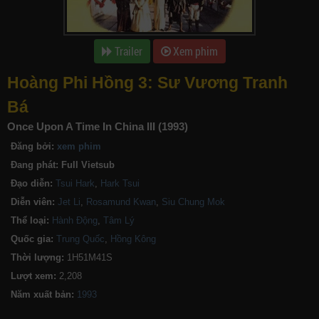
Trailer
Xem phim
Hoàng Phi Hồng 3: Sư Vương Tranh
Bá
Once Upon A Time In China III (1993)
Đăng bởi:
xem phim
Đang phát:
Full Vietsub
Đạo diễn:
Tsui Hark
,
Hark Tsui
Diễn viên:
Jet Li
,
Rosamund Kwan
,
Siu Chung Mok
Thể loại:
Hành Động
,
Tâm Lý
Quốc gia:
Trung Quốc
,
Hồng Kông
Thời lượng:
1H51M41S
Lượt xem:
2,208
Năm xuất bản: