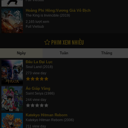
Hoàng Phi Hồng:Vương Giả Vô Địch
The King is Invincible (2019)
2,165 lượt xem
Full Vietsub
PHIM XEM NHIỀU
Ngày
Tuần
Tháng
Đấu La Đại Lục
Soul Land (2018)
273 view day
Áo Giáp Vàng
Saint Seiya (1986)
244 view day
Katekyo Hitman Reborn
Katekyo Hitman Reborn (2006)
211 view day