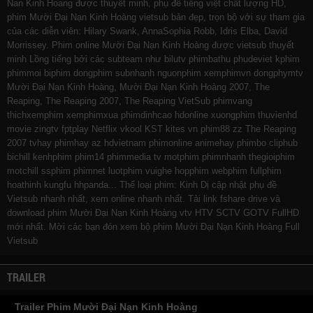
Nan Kinh Hoang được thuyết minh, phụ đề tiếng việt chất lượng HD,
phim Mười Đại Nạn Kinh Hoàng vietsub bản đẹp, trọn bộ với sự tham gia
của các diễn viên: Hilary Swank, AnnaSophia Robb, Idris Elba, David
Morrissey. Phim online Mười Đại Nạn Kinh Hoàng được vietsub thuyết
minh Lồng tiếng bởi các subteam như
bilutv
phimbathu
phudeviet
kphim
phimmoi
biphim
dongphim
subnhanh
nguonphim
xemphimvn
dongphymtv
Mười Đại Nạn Kinh Hoàng, Mười Đại Nạn Kinh Hoàng 2007, The
Reaping, The Reaping 2007, The Reaping VietSub
phimvang
thichxemphim
xemphimxua
phimdinhcao
hdonline
xuongphim
thuvienhd
movie zingtv fptplay Netflix
vkool
KST
kites
vn
phim88
zz The Reaping
2007
tvhay
phimhay
az
hdvietnam
phimonline
animehay
phimbo
cliphub
bichill
kenhphim
phim14
phimmedia
tv
motphim
phimnhanh
thegioiphim
motchill
ssphim
phimnet
luotphim
vuighe
hopphim
webphim
fullphim
hoathinh
kungfu
hhpanda
... Thể loại phim: Kinh Dị cập nhật phụ đề
Vietsub nhanh nhất, xem online nhanh nhất. Tải link fshare drive và
download phim Mười Đại Nạn Kinh Hoàng vtv HTV SCTV GOTV FullHD
mới nhất. Mời các bạn đón xem bộ phim
Mười Đại Nạn Kinh Hoàng
Full
Vietsub
TRAILER
Trailer Phim Mười Đại Nạn Kinh Hoàng