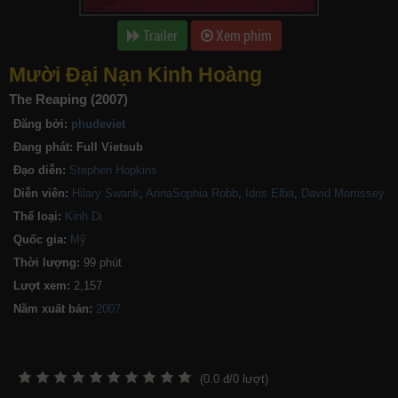
Trailer
Xem phim
Mười Đại Nạn Kinh Hoàng
The Reaping (2007)
Đăng bởi:
phudeviet
Đang phát:
Full Vietsub
Đạo diễn:
Stephen Hopkins
Diễn viên:
Hilary Swank
,
AnnaSophia Robb
,
Idris Elba
,
David Morrissey
Thể loại:
Kinh Dị
Quốc gia:
Mỹ
Thời lượng:
99 phút
Lượt xem:
2,157
Năm xuất bản:
(
0.0
đ/
0
lượt)