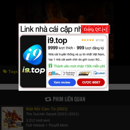
Đóng QC [×]
Tags:
mười đại nạn kinh hoàng
the reaping
PHIM LIÊN QUAN
Biệt Đội Cảm Tử (2021)
The Suicide Squad (2021) (2021)
3,312 lượt xem
Full Vietsub + Thuyết Minh