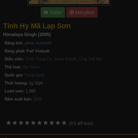
Trailer
Xem phim
Tinh Hy Mã Lạp Sơn
Himalaya Singh (2005)
Đăng bởi:
phim motchill
Đang phát:
Full Vietsub
Diễn viên:
Trịnh Trung Cơ
,
Gauri Karnik
,
Ứng Thể Nhi
Thể loại:
Hài Hước
Quốc gia:
Trung Quốc
Thời lượng:
1g 32ph
Lượt xem:
1,999
Năm xuất bản:
(
0.0
đ/
0
lượt)