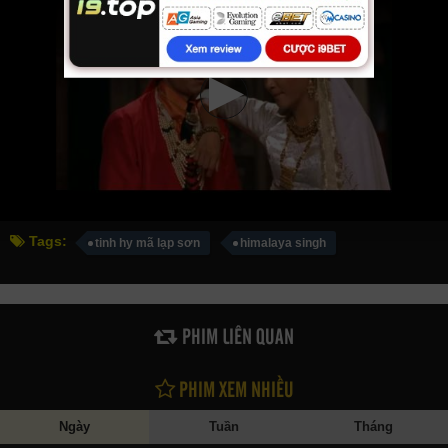
Tags:
tinh hy mã lạp sơn
himalaya singh
PHIM LIÊN QUAN
PHIM XEM NHIỀU
Ngày
Tuần
Tháng