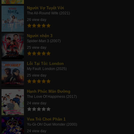
Người Vợ Tuyệt Vời
The All-Round Wife (2021)
26 view day
Người nhện 3
Spider-Man 3 (2007)
25 view day
Lỗi Tại Tôi: London
My Fault: London (2025)
25 view day
Hạnh Phúc Mãn Đường
The Love Of Happiness (2017)
24 view day
Vua Trò Chơi Phần 1
Yu-Gi-Oh! Duel Monster (2000)
24 view day