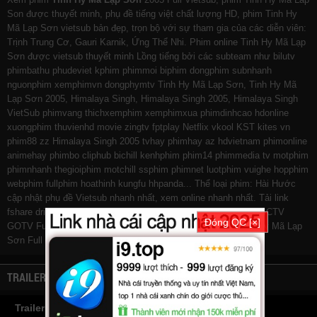
Son được thuyết minh, phụ đề tiếng việt chất lượng HD, phim Tinh Hy
Mã Lạp Sơn vietsub bản đẹp, trọn bộ với sự tham gia của các diễn viên:
Trịnh Trung Cơ, Gauri Karnik, Ứng Thể Nhi. Phim online Tinh Hy Mã Lạp
Sơn được vietsub thuyết minh Lồng tiếng bởi các subteam như
bilutv
phimbathu
phudeviet
kphim
phimmoi
biphim
dongphim
subnhanh
nguonphim
xemphimvn
dongphymtv Tinh Hy Mã Lạp Sơn, Tinh Hy Mã
Lạp Sơn 2005, Himalaya Singh, Himalaya Singh 2005, Himalaya Singh
VietSub
phimvang
thichxemphim
xemphimxua
phimdinhcao
hdonline
xuongphim
thuvienhd
movie zingtv fptplay Netflix
vkool
KST
kites
vn
phim88
zz Himalaya Singh 2005
tvhay
phimhay
az
hdvietnam
phimonline
animehay
phimbo
cliphub
bichill
kenhphim
phim14
phimmedia
tv
motphim
phimnhanh
thegioiphim
motchill
ssphim
phimnet
luotphim
vuighe
hopphim
webphim
fullphim
hoathinh
kungfu
hhpanda
... Thể loại phim: Hài Hước
cập nhật phụ đề Vietsub nhanh nhất, xem online nhanh nhất. Tải link
fshare drive và download phim Tinh Hy Mã Lạp Sơn vtv HTV SCTV
Đóng QC [×]
GOTV FullHD mới nhất. Mời các bạn đón xem bộ phim
Tinh Hy Mã Lạp
Sơn
Full Vietsub
TRAILER
Trailer Phim Tinh Hy Mã Lạp Sơn