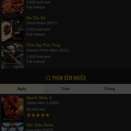
2,505 lượt xem
Full Vietsub
Ma Tốc Độ
Ghost Rider (2007)
2,562 lượt xem
Full Vietsub
Thời Đại Phù Thủy
Season of the Witch (2011)
1,959 lượt xem
Full Vietsub
PHIM XEM NHIỀU
Ngày
Tuần
Tháng
Người Nhện 2
Spider-Man 2 (2004)
68 view day
Hắc Giáo Đoàn
gray-man (2005)