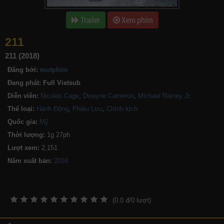
Trailer
Xem phim
211
211 (2018)
Đăng bởi:
motphim
Đang phát:
Full Vietsub
Diễn viên:
Nicolas Cage
,
Dwayne Cameron
,
Michael Rainey Jr.
Thể loại:
Hành Động
,
Phiêu Lưu
,
Chính kịch
Quốc gia:
Mỹ
Thời lượng:
1g 27ph
Lượt xem:
2,151
Năm xuất bản:
(
0.0
đ/
0
lượt)