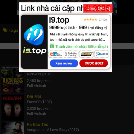
Đóng QC [×]
Tags:
211
211
PHIM LIÊN QUAN
Siêu Anh Hùng
Kick-Ass (2010)
2,493 lượt xem
Full Vietsub
Đổi Mặt
Face/Off (1997)
2,838 lượt xem
Full Vietsub
Kẻ Báo Thù
Vengeance: A Love Story (2017)