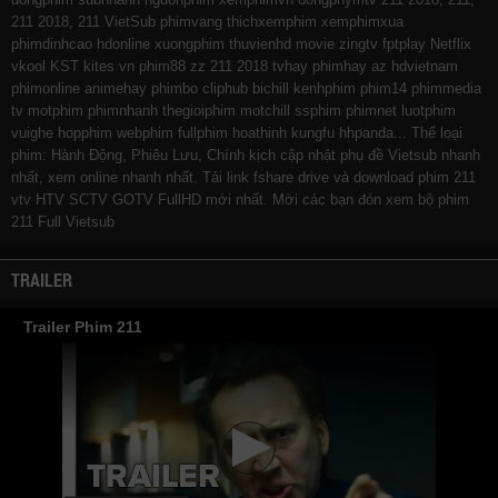
211 2018, 211 VietSub
phimvang
thichxemphim
xemphimxua
phimdinhcao
hdonline
xuongphim
thuvienhd
movie zingtv fptplay Netflix
vkool
KST
kites
vn
phim88
zz 211 2018
tvhay
phimhay
az
hdvietnam
phimonline
animehay
phimbo
cliphub
bichill
kenhphim
phim14
phimmedia
tv
motphim
phimnhanh
thegioiphim
motchill
ssphim
phimnet
luotphim
vuighe
hopphim
webphim
fullphim
hoathinh
kungfu
hhpanda
... Thể loại
phim: Hành Động, Phiêu Lưu, Chính kịch cập nhật phụ đề Vietsub nhanh
nhất, xem online nhanh nhất. Tải link fshare drive và download phim 211
vtv HTV SCTV GOTV FullHD mới nhất. Mời các bạn đón xem bộ phim
211
Full Vietsub
TRAILER
Trailer Phim 211