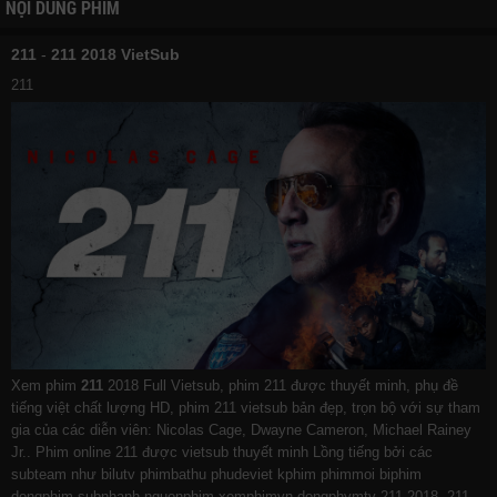
NỘI DUNG PHIM
211
-
211 2018 VietSub
211
Xem phim
211
2018 Full Vietsub, phim 211 được thuyết minh, phụ đề
tiếng việt chất lượng HD, phim 211 vietsub bản đẹp, trọn bộ với sự tham
gia của các diễn viên: Nicolas Cage, Dwayne Cameron, Michael Rainey
Jr.. Phim online 211 được vietsub thuyết minh Lồng tiếng bởi các
subteam như
bilutv
phimbathu
phudeviet
kphim
phimmoi
biphim
dongphim
subnhanh
nguonphim
xemphimvn
dongphymtv 211 2018, 211,