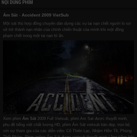
NỘI DUNG PHIM
Ám Sát
-
Accident 2009 VietSub
Một sát thủ hợp đồng chuyên dàn dựng các vụ tai nạn chết người lo sợ
sẽ trở thành nạn nhân của chính chiến thuật của mình khi một đồng
phạm chết trong một tai nạn bí ẩn.
Xem phim
Ám Sát
2009 Full Vietsub, phim Am Sat được thuyết minh,
phụ đề tiếng việt chất lượng HD, phim Ám Sát vietsub bản đẹp, trọn bộ
với sự tham gia của các diễn viên: Cổ Thiên Lạc, Nhậm Hiền Tề, Phùng
Thối Phàm. Phim online Ám Sát được vietsub thuyết minh Lồng tiếng bởi