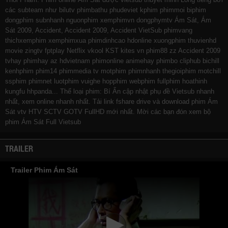
các subteam như
bilutv
phimbathu
phudeviet
kphim
phimmoi
biphim
dongphim
subnhanh
nguonphim
xemphimvn
dongphymtv Ám Sát, Ám
Sát 2009, Accident, Accident 2009, Accident VietSub
phimvang
thichxemphim
xemphimxua
phimdinhcao
hdonline
xuongphim
thuvienhd
movie zingtv fptplay Netflix
vkool
KST
kites
vn
phim88
zz Accident 2009
tvhay
phimhay
az
hdvietnam
phimonline
animehay
phimbo
cliphub
bichill
kenhphim
phim14
phimmedia
tv
motphim
phimnhanh
thegioiphim
motchill
ssphim
phimnet
luotphim
vuighe
hopphim
webphim
fullphim
hoathinh
kungfu
hhpanda
... Thể loại phim: Bí Ẩn cập nhật phụ đề Vietsub nhanh
nhất, xem online nhanh nhất. Tải link fshare drive và download phim Ám
Sát vtv HTV SCTV GOTV FullHD mới nhất. Mời các bạn đón xem bộ
phim
Ám Sát
Full Vietsub
TRAILER
Trailer Phim Ám Sát