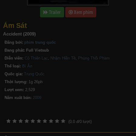
Trailer
Xem phim
Ám Sát
Accident (2009)
Đăng bởi:
phim trung quốc
Đang phát:
Full Vietsub
Diễn viên:
Cổ Thiên Lạc
,
Nhậm Hiền Tề
,
Phùng Thối Phàm
Thể loại:
Bí Ẩn
Quốc gia:
Trung Quốc
Thời lượng:
1g 26ph
Lượt xem:
2,529
Năm xuất bản:
(
0.0
đ/
0
lượt)