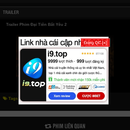
TRAILER
Trailer Phim Đại Tiên Bắt Yêu 2
Đóng QC [×]
Tags:
đại tiên bắt yêu 2
the love of immortal
PHIM LIÊN QUAN