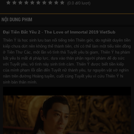
(
0.0
đ/
0
lượt)
NỘI DUNG PHIM
Đại Tiên Bắt Yêu 2
-
The Love of Immortal 2019 VietSub
Thiên Ý là học sinh lưu ban nổi tiếng trên Thiên giới, do nghiệt duyên tiền
kiếp chưa dứt nên không thể thành tiên, chỉ có thể làm một tiểu tiên đồng
ở Tiên Thư Các, một lần vô tình thả Tuyết yêu bị giam, Thiên Ý hạ phàm
bắt yêu bị mất đi pháp lực, dựa vào thân phận người phàm để đọ sức
với Tuyết yêu, vô tình nảy sinh tình cảm. Thiên Ý được biết tiền kiếp
của mình phạm lỗi dẫn đến Tuyết nữ thành yêu, tự nguyện vật vờ nghìn
năm trên đường Hoàng tuyền, cuối cùng Tuyết yêu vì cứu Thiên Ý hi
sinh bản thân mình.