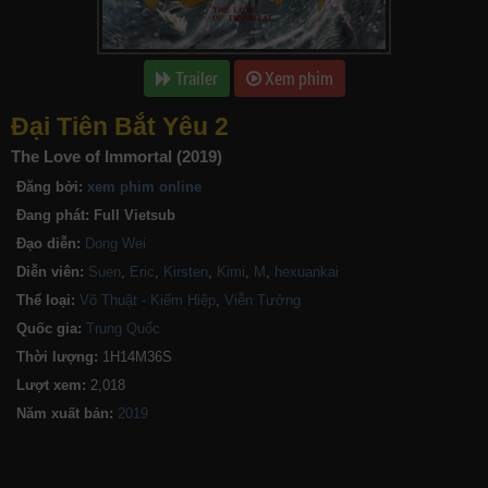
Trailer
Xem phim
Đại Tiên Bắt Yêu 2
The Love of Immortal (2019)
Đăng bởi:
xem phim online
Đang phát:
Full Vietsub
Đạo diễn:
Dong Wei
Diễn viên:
Suen
,
Eric
,
Kirsten
,
Kimi
,
M
,
hexuankai
Thể loại:
Võ Thuật - Kiếm Hiệp
,
Viễn Tưởng
Quốc gia:
Trung Quốc
Thời lượng:
1H14M36S
Lượt xem:
2,018
Năm xuất bản: