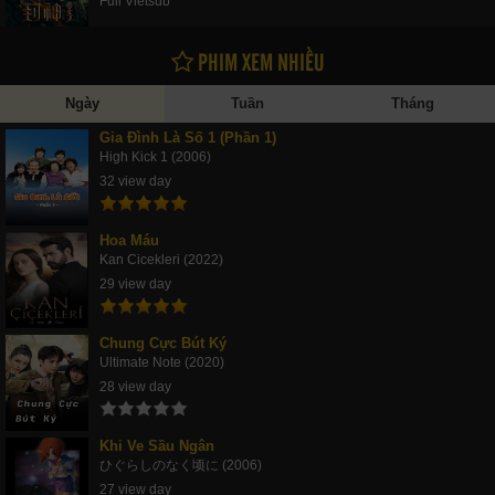
Full Vietsub
PHIM XEM NHIỀU
Ngày
Tuần
Tháng
Gia Đình Là Số 1 (Phần 1)
High Kick 1 (2006)
32 view day
Hoa Máu
Kan Cicekleri (2022)
29 view day
Chung Cực Bút Ký
Ultimate Note (2020)
28 view day
Khi Ve Sầu Ngân
ひぐらしのなく顷に (2006)
27 view day