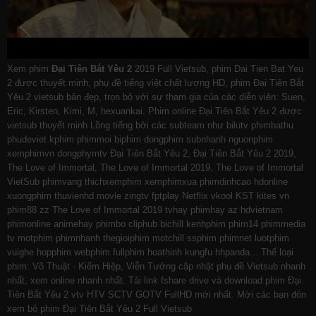
Xem phim
Đại Tiên Bắt Yêu 2
2019 Full Vietsub, phim Dai Tien Bat Yeu
2 được thuyết minh, phụ đề tiếng việt chất lượng HD, phim Đại Tiên Bắt
Yêu 2 vietsub bản đẹp, trọn bộ với sự tham gia của các diễn viên: Suen,
Eric, Kirsten, Kimi, M, hexuankai. Phim online Đại Tiên Bắt Yêu 2 được
vietsub thuyết minh Lồng tiếng bởi các subteam như
bilutv
phimbathu
phudeviet
kphim
phimmoi
biphim
dongphim
subnhanh
nguonphim
xemphimvn
dongphymtv Đại Tiên Bắt Yêu 2, Đại Tiên Bắt Yêu 2 2019,
The Love of Immortal, The Love of Immortal 2019, The Love of Immortal
VietSub
phimvang
thichxemphim
xemphimxua
phimdinhcao
hdonline
xuongphim
thuvienhd
movie zingtv fptplay Netflix
vkool
KST
kites
vn
phim88
zz The Love of Immortal 2019
tvhay
phimhay
az
hdvietnam
phimonline
animehay
phimbo
cliphub
bichill
kenhphim
phim14
phimmedia
tv
motphim
phimnhanh
thegioiphim
motchill
ssphim
phimnet
luotphim
vuighe
hopphim
webphim
fullphim
hoathinh
kungfu
hhpanda
... Thể loại
phim: Võ Thuật - Kiếm Hiệp, Viễn Tưởng cập nhật phụ đề Vietsub nhanh
nhất, xem online nhanh nhất. Tải link fshare drive và download phim Đại
Tiên Bắt Yêu 2 vtv HTV SCTV GOTV FullHD mới nhất. Mời các bạn đón
xem bộ phim
Đại Tiên Bắt Yêu 2
Full Vietsub