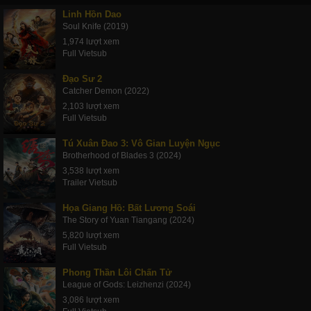
Linh Hồn Dao
Soul Knife (2019)
1,974 lượt xem
Full Vietsub
Đạo Sư 2
Catcher Demon (2022)
2,103 lượt xem
Full Vietsub
Tú Xuân Đao 3: Vô Gian Luyện Ngục
Brotherhood of Blades 3 (2024)
3,538 lượt xem
Trailer Vietsub
Họa Giang Hồ: Bất Lương Soái
The Story of Yuan Tiangang (2024)
5,820 lượt xem
Full Vietsub
Phong Thần Lôi Chấn Tử
League of Gods: Leizhenzi (2024)
3,086 lượt xem