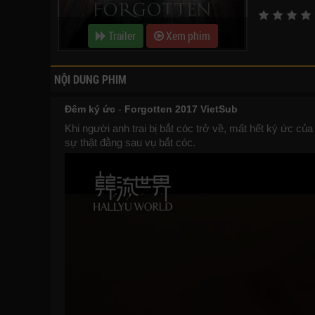
Trailer
Xem phim
NỘI DUNG PHIM
Đêm ký ức
-
Forgotten 2017 VietSub
Khi người anh trai bị bắt cóc trở về, mất hết ký ức củ
sự thật đằng sau vụ bắt cóc.