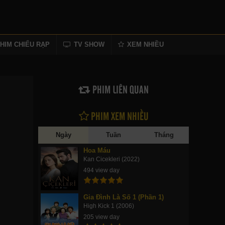
HIM CHIẾU RẠP
TV SHOW
XEM NHIỀU
PHIM LIÊN QUAN
PHIM XEM NHIỀU
Ngày
Tuần
Tháng
Hoa Máu
Kan Cicekleri (2022)
494 view day
Gia Đình Là Số 1 (Phần 1)
High Kick 1 (2006)
205 view day