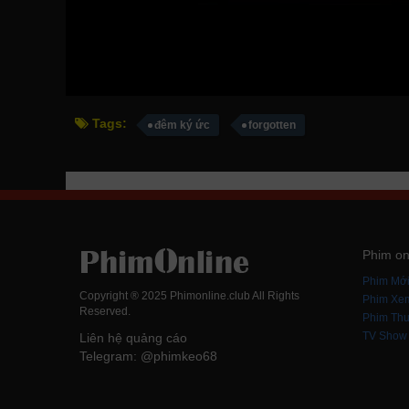
Tags:
đêm ký ức
forgotten
Phim on
Phim Mớ
Copyright ® 2025 Phimonline.club All Rights
Phim Xe
Reserved.
Phim Thu
TV Show
Liên hệ quảng cáo
Telegram: @phimkeo68