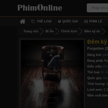
THỂ LOẠI
QUỐC GIA
PHIM LẺ
Trang chủ
Bí Ẩn
Chính kịch
Đêm ký ức
Đêm ký
Forgotten (
Đăng bởi:
phi
Đang phát:
Fu
Diễn viên:
Ki
Thể loại:
Bí Ẩ
Quốc gia:
Hàn
Thời lượng:
1
Lượt xem:
2,
Năm xuất bản