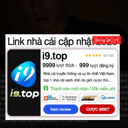
Đóng QC [×]
 uc được thuyết minh, phụ đề tiếng việt chất lượng HD, phim Đêm k
ễn viên: Kim Moo Yeol, Kang Ha Neul, Na Young Hee. Phim online Đêm
m như
bilutv
phimbathu
phudeviet
kphim
phimmoi
biphim
dongphim
su
 ức 2017, Forgotten, Forgotten 2017, Forgotten VietSub
phimvang
ngphim
thuvienhd
movie zingtv fptplay Netflix
vkool
KST
kites
vn
phi
ne
animehay
phimbo
cliphub
bichill
kenhphim
phim14
phimmedia
tv
m
him
vuighe
hopphim
webphim
fullphim
hoathinh
kungfu
hhpanda
... Thể
 nhất, xem online nhanh nhất. Tải link fshare drive và download ph
c bạn đón xem bộ phim
Đêm ký ức
Full Vietsub