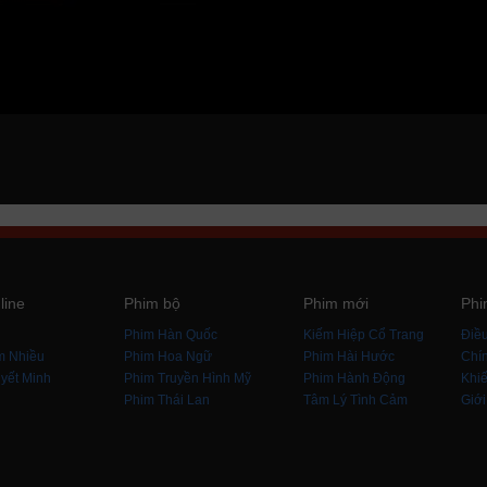
line
Phim bộ
Phim mới
Phi
i
Phim Hàn Quốc
Kiếm Hiệp Cổ Trang
Điề
m Nhiều
Phim Hoa Ngữ
Phim Hài Hước
Chín
yết Minh
Phim Truyền Hình Mỹ
Phim Hành Động
Khiế
Phim Thái Lan
Tâm Lý Tình Cảm
Giới