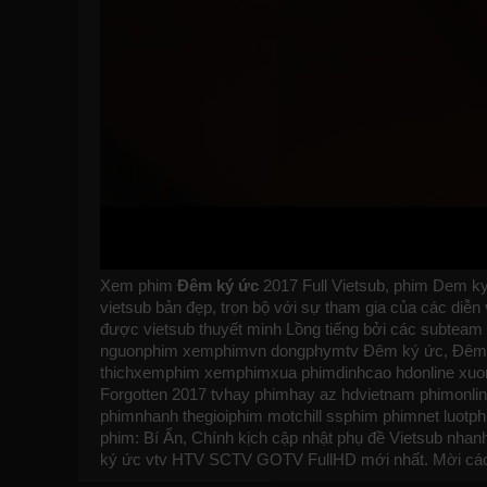
Xem phim
Đêm ký ức
2017 Full Vietsub, phim Dem ky
vietsub bản đẹp, trọn bộ với sự tham gia của các di
được vietsub thuyết minh Lồng tiếng bởi các subtea
nguonphim
xemphimvn
dongphymtv Đêm ký ức, Đêm ký
thichxemphim
xemphimxua
phimdinhcao
hdonline
xuo
Forgotten 2017
tvhay
phimhay
az
hdvietnam
phimonli
phimnhanh
thegioiphim
motchill
ssphim
phimnet
luotp
phim: Bí Ẩn, Chính kịch cập nhật phụ đề Vietsub nhanh
ký ức vtv HTV SCTV GOTV FullHD mới nhất. Mời cá