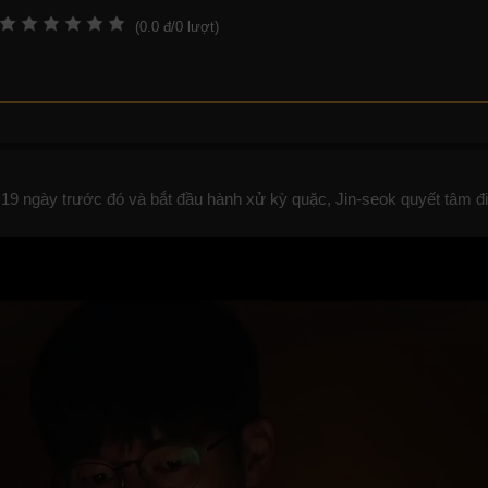
(
0.0
đ/
0
lượt)
a 19 ngày trước đó và bắt đầu hành xử kỳ quặc, Jin-seok quyết tâm đi