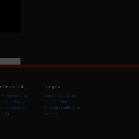
mOnline.club
Trợ giúp
u khoản sử dụng
Liên hệ Quảng cáo
h sách riêng tư
Yêu cầu phim
u nại bản quyền
Copyright Notification
 thiệu
Phimmoi