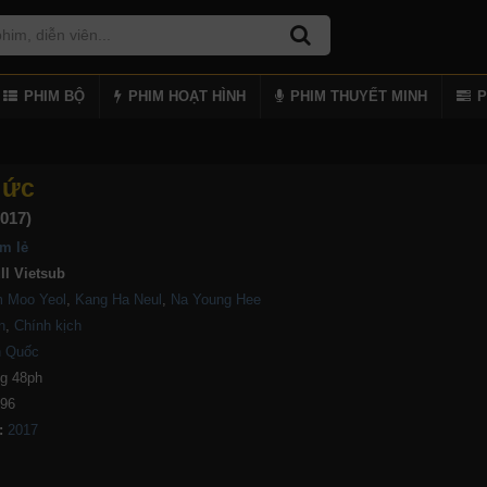
PHIM BỘ
PHIM HOẠT HÌNH
PHIM THUYẾT MINH
P
 ức
2017)
m lẻ
ll Vietsub
m Moo Yeol
,
Kang Ha Neul
,
Na Young Hee
n
,
Chính kịch
 Quốc
g 48ph
296
: