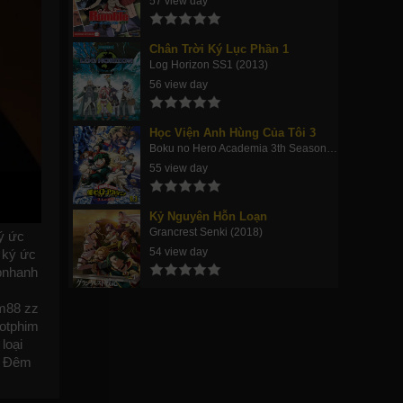
57 view day
Chân Trời Ký Lục Phần 1
Log Horizon SS1 (2013)
56 view day
Học Viện Anh Hùng Của Tôi 3
Boku no Hero Academia 3th Season (2018)
55 view day
Kỷ Nguyên Hỗn Loạn
Grancrest Senki (2018)
ý ức
54 view day
 ký ức
bnhanh
m88
zz
otphim
 loại
im Đêm