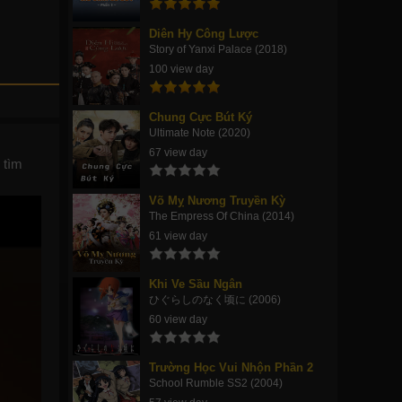
Diên Hy Công Lược
Story of Yanxi Palace (2018)
100 view day
Chung Cực Bút Ký
Ultimate Note (2020)
67 view day
 tìm
Võ Mỵ Nương Truyền Kỳ
The Empress Of China (2014)
61 view day
Khi Ve Sầu Ngân
ひぐらしのなく顷に (2006)
60 view day
Trường Học Vui Nhộn Phần 2
School Rumble SS2 (2004)