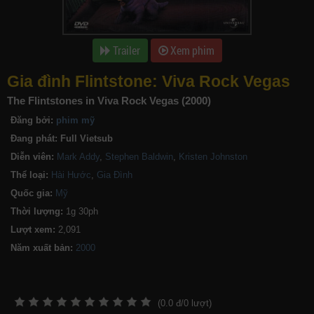
Trailer
Xem phim
Gia đình Flintstone: Viva Rock Vegas
The Flintstones in Viva Rock Vegas (2000)
Đăng bởi:
phim mỹ
Đang phát:
Full Vietsub
Diễn viên:
Mark Addy
,
Stephen Baldwin
,
Kristen Johnston
Thể loại:
Hài Hước
,
Gia Đình
Quốc gia:
Mỹ
Thời lượng:
1g 30ph
Lượt xem:
2,091
Năm xuất bản:
(
0.0
đ/
0
lượt)