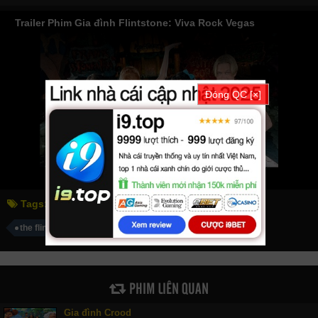
Trailer Phim Gia đình Flintstone: Viva Rock Vegas
Đóng QC [×]
Tags:
gia đình flintstone: viva rock vegas
the flintstones in viva rock vegas
PHIM LIÊN QUAN
Gia đình Crood