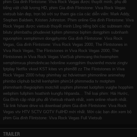
phim Gia dinh Flintstone: Viva Rock Vegas được thuyết minh, phụ đề
tiếng việt chất lượng HD, phim Gia đình Flintstone: Viva Rock Vegas
vietsub bản đẹp, trọn bộ với sự tham gia của các diễn viên: Mark Addy,
Stephen Baldwin, Kristen Johnston. Phim online Gia đình Flintstone: Viva
Rock Vegas được vietsub thuyết minh Lồng tiếng bởi các subteam như
bilutv
phimbathu
phudeviet
kphim
phimmoi
biphim
dongphim
subnhanh
nguonphim
xemphimvn
dongphymtv Gia đình Flintstone: Viva Rock
Vegas, Gia đình Flintstone: Viva Rock Vegas 2000, The Flintstones in
Viva Rock Vegas, The Flintstones in Viva Rock Vegas 2000, The
Flintstones in Viva Rock Vegas VietSub
phimvang
thichxemphim
xemphimxua
phimdinhcao
hdonline
xuongphim
thuvienhd
movie zingtv
fptplay Netflix
vkool
KST
kites
vn
phim88
zz The Flintstones in Viva
Rock Vegas 2000
tvhay
phimhay
az
hdvietnam
phimonline
animehay
phimbo
cliphub
bichill
kenhphim
phim14
phimmedia
tv
motphim
phimnhanh
thegioiphim
motchill
ssphim
phimnet
luotphim
vuighe
hopphim
webphim
fullphim
hoathinh
kungfu
hhpanda
... Thể loại phim: Hài Hước,
Gia Đình cập nhật phụ đề Vietsub nhanh nhất, xem online nhanh nhất.
Tải link fshare drive và download phim Gia đình Flintstone: Viva Rock
Vegas vtv HTV SCTV GOTV FullHD mới nhất. Mời các bạn đón xem bộ
phim
Gia đình Flintstone: Viva Rock Vegas
Full Vietsub
TRAILER