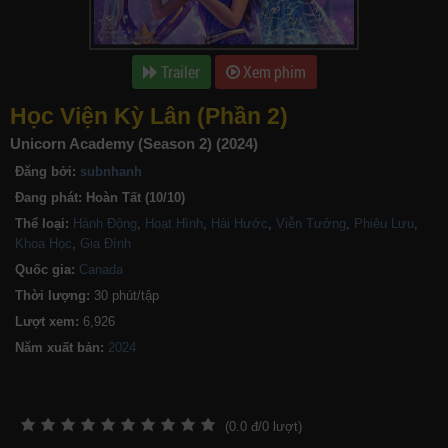
Trailer
Xem phim
Học Viện Kỳ Lân (Phần 2)
Unicorn Academy (Season 2) (2024)
Đăng bởi:
subnhanh
Đang phát:
Hoàn Tất (10/10)
Thể loại:
Hành Động
,
Hoạt Hình
,
Hài Hước
,
Viễn Tưởng
,
Phiêu Lưu
,
Khoa Học
,
Gia Đình
Quốc gia:
Canada
Thời lượng:
30 phút/tập
Lượt xem:
6,926
Năm xuất bản:
(
0.0
đ/
0
lượt)