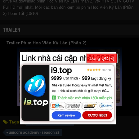
drive và download phim Học Viện Kỳ Lân (Phần 2) vtv HTV SCTV GOTV
FullHD mới nhất. Mời các bạn đón xem bộ phim
Học Viện Kỳ Lân (Phần
2)
Hoàn Tất (10/10)
TRAILER
Trailer Phim Học Viện Kỳ Lân (Phần 2)
Đóng QC [×]
Tags:
học viện kỳ lân (phần 2)
unicorn academy (season 2)