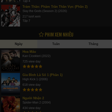
Tập 4
Trảm Thần: Phàm Trần Thần Vực (Phần 2)
Slay the Gods (Season 2) (2026)
217 lượt xem
Tập 7
PHIM XEM NHIỀU
Ngày
Tuần
Tháng
Hoa Máu
Kan Cicekleri (2022)
725 view day
Gia Đình Là Số 1 (Phần 1)
High Kick 1 (2006)
618 view day
Người Nhện 2
Spider-Man 2 (2004)
434 view day