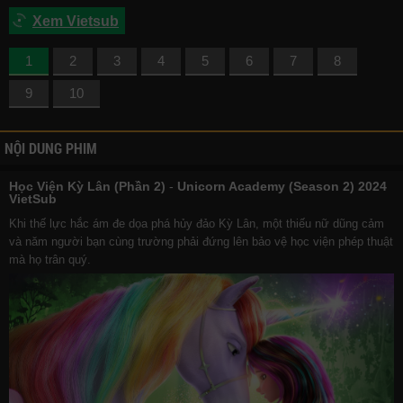
Xem Vietsub
1
2
3
4
5
6
7
8
9
10
NỘI DUNG PHIM
Học Viện Kỳ Lân (Phần 2)
-
Unicorn Academy (Season 2) 2024
VietSub
Khi thế lực hắc ám đe dọa phá hủy đảo Kỳ Lân, một thiếu nữ dũng cảm
và năm người bạn cùng trường phải đứng lên bảo vệ học viện phép thuật
mà họ trân quý.