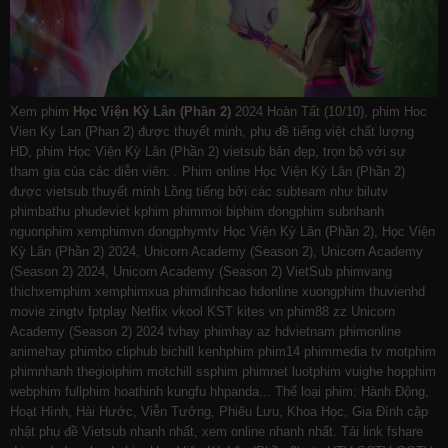
Xem phim
Học Viện Kỳ Lân (Phần 2)
2024 Hoàn Tất (10/10), phim Hoc
Vien Ky Lan (Phan 2) được thuyết minh, phụ đề tiếng việt chất lượng
HD, phim Học Viện Kỳ Lân (Phần 2) vietsub bản đẹp, trọn bộ với sự
tham gia của các diễn viên: . Phim online Học Viện Kỳ Lân (Phần 2)
được vietsub thuyết minh Lồng tiếng bởi các subteam như
bilutv
phimbathu
phudeviet
kphim
phimmoi
biphim
dongphim
subnhanh
nguonphim
xemphimvn
dongphymtv Học Viện Kỳ Lân (Phần 2), Học Viện
Kỳ Lân (Phần 2) 2024, Unicorn Academy (Season 2), Unicorn Academy
(Season 2) 2024, Unicorn Academy (Season 2) VietSub
phimvang
thichxemphim
xemphimxua
phimdinhcao
hdonline
xuongphim
thuvienhd
movie zingtv fptplay Netflix
vkool
KST
kites
vn
phim88
zz Unicorn
Academy (Season 2) 2024
tvhay
phimhay
az
hdvietnam
phimonline
animehay
phimbo
cliphub
bichill
kenhphim
phim14
phimmedia
tv
motphim
phimnhanh
thegioiphim
motchill
ssphim
phimnet
luotphim
vuighe
hopphim
webphim
fullphim
hoathinh
kungfu
hhpanda
... Thể loại phim: Hành Động,
Hoạt Hình, Hài Hước, Viễn Tưởng, Phiêu Lưu, Khoa Học, Gia Đình cập
nhật phụ đề Vietsub nhanh nhất, xem online nhanh nhất. Tải link fshare