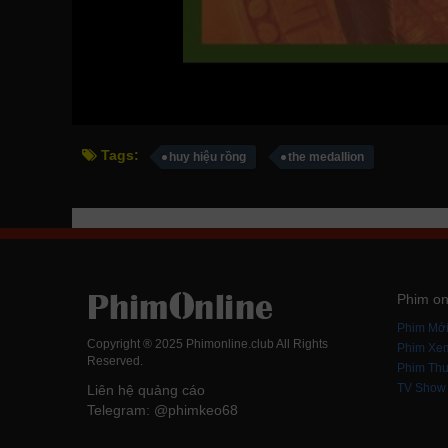
Tags:
huy hiệu rồng
the medallion
Phim on
Phim Mớ
Copyright ® 2025 Phimonline.club All Rights
Phim Xe
Reserved.
Phim Thu
TV Show
Liên hệ quảng cáo
Telegram: @phimkeo68