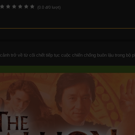
(
0.0
đ/
0
lượt)
cảnh trở về từ cõi chết tiếp tục cuộc chiến chống buôn lậu trong bộ 