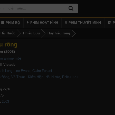
PHIM BỘ
PHIM HOẠT HÌNH
PHIM THUYẾT MINH
P
Hài Hước
Phiêu Lưu
Huy hiệu rồng
u rồng
on (2003)
im anime mới
ll Vietsub
ành Long
,
Lee Evans
,
Claire Forlani
h Động
,
Võ Thuật - Kiếm Hiệp
,
Hài Hước
,
Phiêu Lưu
g 27ph
975
: