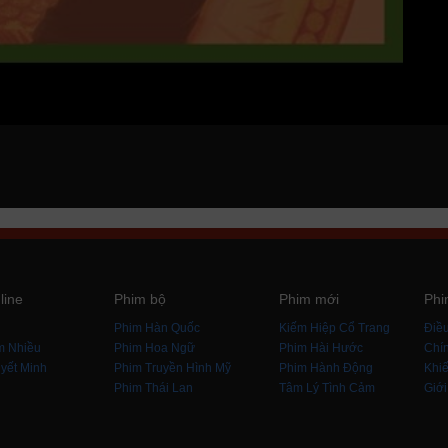
line
Phim bộ
Phim mới
Phi
i
Phim Hàn Quốc
Kiếm Hiệp Cổ Trang
Điề
m Nhiều
Phim Hoa Ngữ
Phim Hài Hước
Chín
yết Minh
Phim Truyền Hình Mỹ
Phim Hành Động
Khiế
Phim Thái Lan
Tâm Lý Tình Cảm
Giới