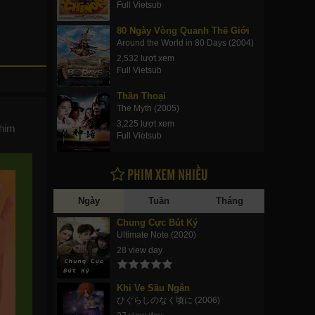
Full Vietsub
80 Ngày Vòng Quanh Thế Giới
Around the World in 80 Days (2004)
2,532 lượt xem
Full Vietsub
Thần Thoại
The Myth (2005)
3,225 lượt xem
phim
Full Vietsub
PHIM XEM NHIỀU
Ngày
Tuần
Tháng
Chung Cực Bút Ký
Ultimate Note (2020)
28 view day
Khi Ve Sầu Ngân
ひぐらしのなく顷に (2006)