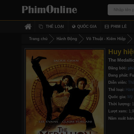
THỂ LOẠI
QUỐC GIA
PHIM LẺ
Trang chủ
Hành Động
Võ Thuật - Kiếm Hiệp
Huy hiệ
The Medalli
Đăng bởi:
ph
Đang phát:
Fu
Diễn viên:
Th
Thể loại:
Hàn
Quốc gia:
Mỹ
Thời lượng:
1
Lượt xem:
1,
Năm xuất bản