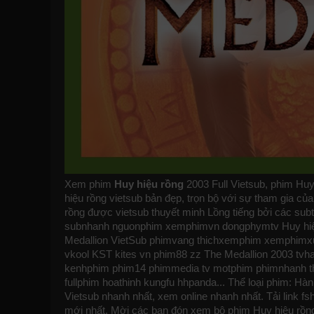
Xem phim
Huy hiệu rồng
2003 Full Vietsub, phim Huy
hiệu rồng vietsub bản đẹp, trọn bộ với sự tham gia của
rồng được vietsub thuyết minh Lồng tiếng bởi các s
subnhanh
nguonphim
xemphimvn
dongphymtv Huy hiệu
Medallion VietSub
phimvang
thichxemphim
xemphimx
vkool
KST
kites
vn
phim88
zz The Medallion 2003
tvh
kenhphim
phim14
phimmedia
tv
motphim
phimnhanh
t
fullphim
hoathinh
kungfu
hhpanda
... Thể loại phim: H
Vietsub nhanh nhất, xem online nhanh nhất. Tải link
mới nhất. Mời các bạn đón xem bộ phim
Huy hiệu rồn