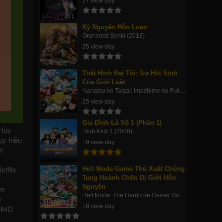
27 view day
Kỷ Nguyên Hỗn Loạn
Grancrest Senki (2018)
25 view day
Thất Hình Đại Tội: Sự Hồi Sinh
Của Giới Luật
Nanatsu no Taizai: Imashime no Fukkatsu (2018)
25 view day
Gia Đình Là Số 1 (Phần 1)
 Huy
High Kick 1 (2006)
uy hiệu
19 view day
m
Hell Mode Game Thủ Xuất Chúng
etflix
Tung Hoành Chốn Dị Giới Hỗn
Nguyên
im
Hell Mode: The Hardcore Gamer Dominates in Another World with Garbage Balancing (2026)
ề
18 view day
llHD