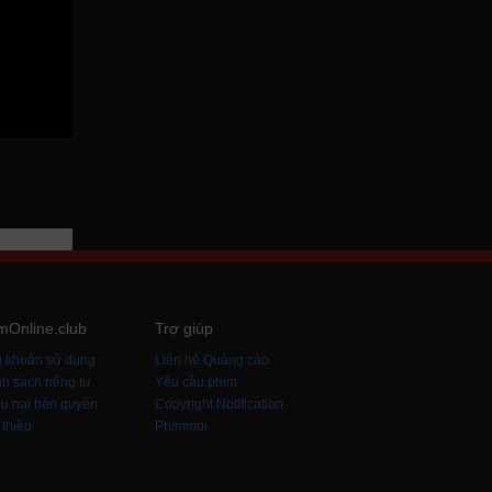
mOnline.club
Trợ giúp
u khoản sử dụng
Liên hệ Quảng cáo
h sách riêng tư
Yêu cầu phim
u nại bản quyền
Copyright Notification
 thiệu
Phimmoi