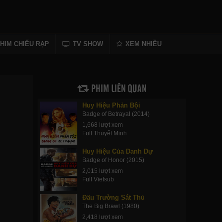
HIM CHIẾU RẠP
TV SHOW
XEM NHIỀU
PHIM LIÊN QUAN
Huy Hiệu Phản Bội
Badge of Betrayal (2014)
1,668 lượt xem
Full Thuyết Minh
Huy Hiệu Của Danh Dự
Badge of Honor (2015)
2,015 lượt xem
Full Vietsub
Đấu Trường Sát Thủ
The Big Brawl (1980)
2,418 lượt xem