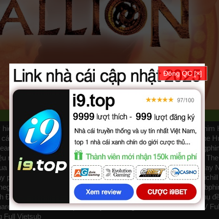
Đóng QC [×]
 hieu rong được thuyết minh, phụ đề tiếng việt chất lượng HD, phim
 các diễn viên: Thành Long, Lee Evans, Claire Forlani. Phim online H
ubteam như
bilutv
phimbathu
phudeviet
kphim
phimmoi
biphim
dongphi
 rồng, Huy hiệu rồng 2003, The Medallion, The Medallion 2003, The
ua
phimdinhcao
hdonline
xuongphim
thuvienhd
movie zingtv fptplay N
ay
phimhay
az
hdvietnam
phimonline
animehay
phimbo
cliphub
bichill
hegioiphim
motchill
ssphim
phimnet
luotphim
vuighe
hopphim
webph
ành Động, Võ Thuật - Kiếm Hiệp, Hài Hước, Phiêu Lưu cập nhật phụ đ
 fshare drive và download phim Huy hiệu rồng vtv HTV SCTV GOTV Fu
g
Full Vietsub