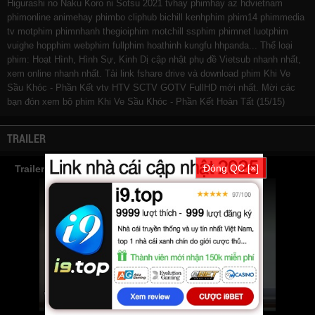
Higurashi no Naku Koro ni Sotsu 2021
tvhay
phimhay
az
hdvietnam
phimonline
animehay
phimbo
cliphub
bichill
kenhphim
phim14
phimmedia
tv
motphim
phimnhanh
thegioiphim
motchill
ssphim
phimnet
luotphim
vuighe
hopphim
webphim
fullphim
hoathinh
kungfu
hhpanda
... Thể loại
phim: Hoạt Hình, Hình Sự, Kinh Dị cập nhật phụ đề Vietsub nhanh nhất,
xem online nhanh nhất. Tải link fshare drive và download phim Khi Ve
Sầu Khóc - Phần Kết vtv HTV SCTV GOTV FullHD mới nhất. Mời các
bạn đón xem bộ phim
Khi Ve Sầu Khóc - Phần Kết
Hoàn Tất (15/15)
TRAILER
Đóng QC [×]
Trailer Phim Khi Ve Sầu Khóc - Phần Kết