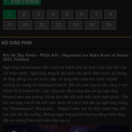
Xem Vietsub
1
2
3
4
5
6
7
8
9
10
11
12
13
14
15
NỘI DUNG PHIM
Khi Ve Sầu Khóc - Phần Kết
-
Higurashi no Naku Koro ni Sotsu
2021 VietSub
Ngôi làng Hinamizawa nằm cách xa thành phố và được bao bọc bởi cây
cối thiên nhiên. Ngôi làng đáng lẽ đã chìm sâu dưới đầm nước lại không
hề thay đổi gì so với trước đây và đang đón chào học sinh chuyển
trường tới mang tên Maebara Keiichi. Đối với một người vốn sống ở nơi
thành thị là Keiichi thì cuộc sống êm đềm cùng bạn bè tại ngôi làng
Hinamizawa này tưởng chừng kéo dài mãi mãi một cách hạnh phúc. Cho
tới cái ngày mà lễ hội mỗi năm được tổ chức một lần tại ngôi làng mang
tên ‟Watanagashi‟ (Bông trôi)... Tháng 6 năm thứ 56 thời chiêu hòa, khi
mà mặt trời lặn xuống. Những ngày tháng bình thường bỗng nhiên thay
đổi và những thảm kịch liên tiếp xảy ra