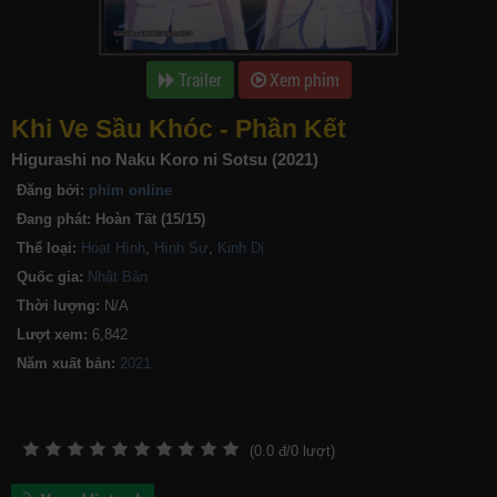
Trailer
Xem phim
Khi Ve Sầu Khóc - Phần Kết
Higurashi no Naku Koro ni Sotsu (2021)
Đăng bởi:
phim online
Đang phát:
Hoàn Tất (15/15)
Thể loại:
Hoạt Hình
,
Hình Sự
,
Kinh Dị
Quốc gia:
Nhật Bản
Thời lượng:
N/A
Lượt xem:
6,842
Năm xuất bản:
(
0.0
đ/
0
lượt)