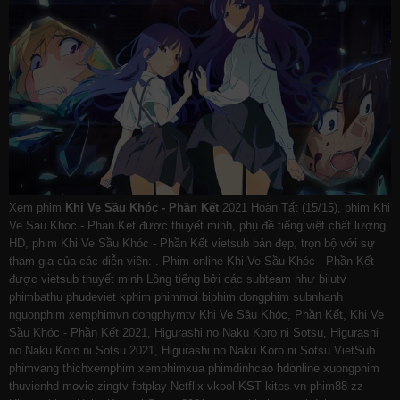
Xem phim
Khi Ve Sầu Khóc - Phần Kết
2021 Hoàn Tất (15/15), phim Khi
Ve Sau Khoc - Phan Ket được thuyết minh, phụ đề tiếng việt chất lượng
HD, phim Khi Ve Sầu Khóc - Phần Kết vietsub bản đẹp, trọn bộ với sự
tham gia của các diễn viên: . Phim online Khi Ve Sầu Khóc - Phần Kết
được vietsub thuyết minh Lồng tiếng bởi các subteam như
bilutv
phimbathu
phudeviet
kphim
phimmoi
biphim
dongphim
subnhanh
nguonphim
xemphimvn
dongphymtv Khi Ve Sầu Khóc, Phần Kết, Khi Ve
Sầu Khóc - Phần Kết 2021, Higurashi no Naku Koro ni Sotsu, Higurashi
no Naku Koro ni Sotsu 2021, Higurashi no Naku Koro ni Sotsu VietSub
phimvang
thichxemphim
xemphimxua
phimdinhcao
hdonline
xuongphim
thuvienhd
movie zingtv fptplay Netflix
vkool
KST
kites
vn
phim88
zz