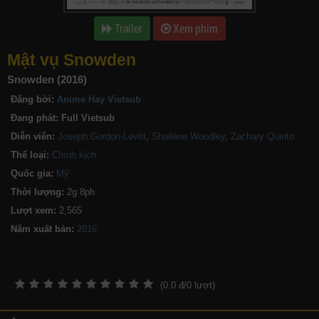
Trailer
Xem phim
Mật vụ Snowden
Snowden (2016)
Đăng bởi:
Anime Hay Vietsub
Đang phát:
Full Vietsub
Diễn viên:
Joseph Gordon-Levitt
,
Shailene Woodley
,
Zachary Quinto
Thể loại:
Chính kịch
Quốc gia:
Mỹ
Thời lượng:
2g 8ph
Lượt xem:
2,565
Năm xuất bản:
(
0.0
đ/
0
lượt)