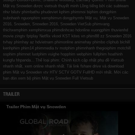
Mật vụ Snowden được vietsub thuyết minh Lồng tiếng bởi các subteam
như
bilutv
phimbathu
phudeviet
kphim
phimmoi
biphim
dongphim
subnhanh
nguonphim
xemphimvn
dongphymtv Mật vụ, Mật vụ Snowden
2016, Snowden, Snowden 2016, Snowden VietSub
phimvang
thichxemphim
xemphimxua
phimdinhcao
hdonline
xuongphim
thuvienhd
movie zingtv fptplay Netflix
vkool
KST
kites
vn
phim88
zz Snowden 2016
tvhay
phimhay
az
hdvietnam
phimonline
animehay
phimbo
cliphub
bichill
kenhphim
phim14
phimmedia
tv
motphim
phimnhanh
thegioiphim
motchill
ssphim
phimnet
luotphim
vuighe
hopphim
webphim
fullphim
hoathinh
kungfu
hhpanda
... Thể loại phim: Chính kịch cập nhật phụ đề Vietsub
nhanh nhất, xem online nhanh nhất. Tải link fshare drive và download
phim Mật vụ Snowden vtv HTV SCTV GOTV FullHD mới nhất. Mời các
bạn đón xem bộ phim
Mật vụ Snowden
Full Vietsub
TRAILER
Trailer Phim Mật vụ Snowden