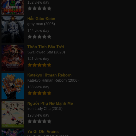
152 view day
Hắc Giáo Đoàn
gray-man (2005)
144 view day
Thôn Tính Bầu Trời
Swallowed Star (2020)
141 view day
Katekyo Hitman Reborn
Katekyo Hitman Reborn (2006)
138 view day
Người Phụ Nữ Mạnh Mẽ
Iron Lady Cha (2015)
128 view day
Yu-Gi-Oh! Vrains