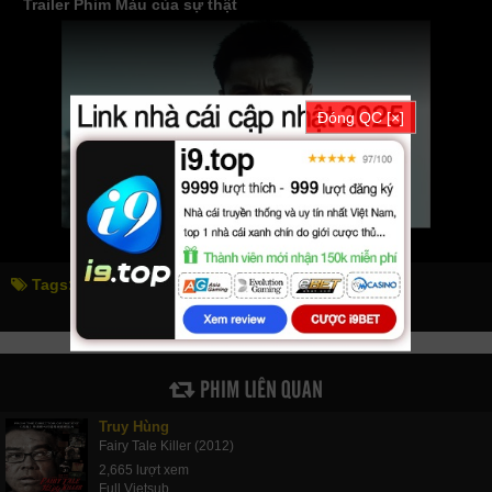
Trailer Phim Màu của sự thật
Đóng QC [×]
Tags:
màu của sự thật
colour of the truth
PHIM LIÊN QUAN
Truy Hùng
Fairy Tale Killer (2012)
2,665 lượt xem
Full Vietsub