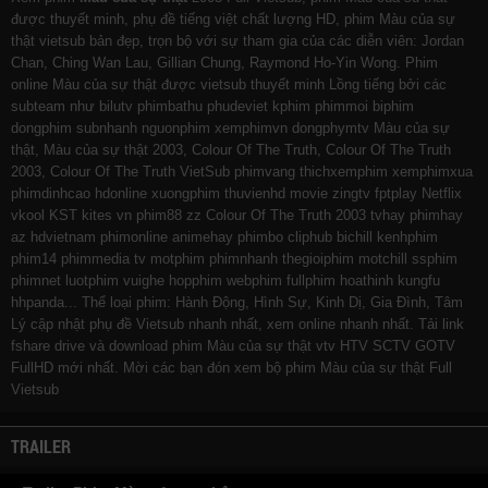
được thuyết minh, phụ đề tiếng việt chất lượng HD, phim Màu của sự
thật vietsub bản đẹp, trọn bộ với sự tham gia của các diễn viên: Jordan
Chan, Ching Wan Lau, Gillian Chung, Raymond Ho-Yin Wong. Phim
online Màu của sự thật được vietsub thuyết minh Lồng tiếng bởi các
subteam như
bilutv
phimbathu
phudeviet
kphim
phimmoi
biphim
dongphim
subnhanh
nguonphim
xemphimvn
dongphymtv Màu của sự
thật, Màu của sự thật 2003, Colour Of The Truth, Colour Of The Truth
2003, Colour Of The Truth VietSub
phimvang
thichxemphim
xemphimxua
phimdinhcao
hdonline
xuongphim
thuvienhd
movie zingtv fptplay Netflix
vkool
KST
kites
vn
phim88
zz Colour Of The Truth 2003
tvhay
phimhay
az
hdvietnam
phimonline
animehay
phimbo
cliphub
bichill
kenhphim
phim14
phimmedia
tv
motphim
phimnhanh
thegioiphim
motchill
ssphim
phimnet
luotphim
vuighe
hopphim
webphim
fullphim
hoathinh
kungfu
hhpanda
... Thể loại phim: Hành Động, Hình Sự, Kinh Dị, Gia Đình, Tâm
Lý cập nhật phụ đề Vietsub nhanh nhất, xem online nhanh nhất. Tải link
fshare drive và download phim Màu của sự thật vtv HTV SCTV GOTV
FullHD mới nhất. Mời các bạn đón xem bộ phim
Màu của sự thật
Full
Vietsub
TRAILER