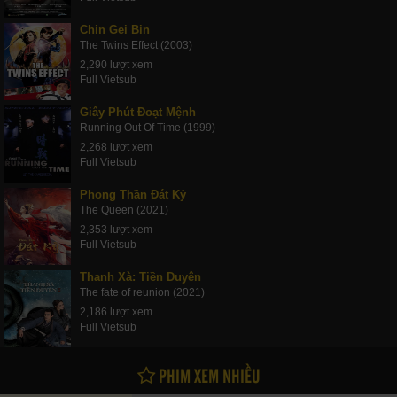
Chin Gei Bin
The Twins Effect (2003)
2,290 lượt xem
Full Vietsub
Giây Phút Đoạt Mệnh
Running Out Of Time (1999)
2,268 lượt xem
Full Vietsub
Phong Thần Đát Kỷ
The Queen (2021)
2,353 lượt xem
Full Vietsub
Thanh Xà: Tiền Duyên
The fate of reunion (2021)
2,186 lượt xem
Full Vietsub
PHIM XEM NHIỀU