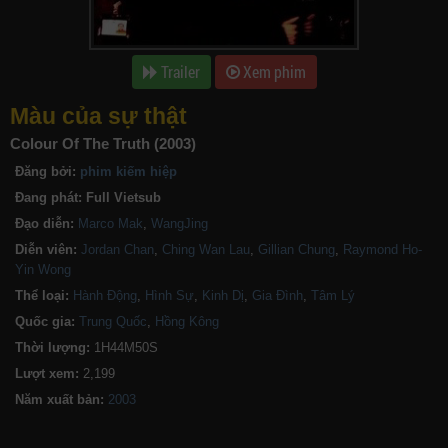
Trailer
Xem phim
Màu của sự thật
Colour Of The Truth (2003)
Đăng bởi:
phim kiếm hiệp
Đang phát:
Full Vietsub
Đạo diễn:
Marco Mak
,
WangJing
Diễn viên:
Jordan Chan
,
Ching Wan Lau
,
Gillian Chung
,
Raymond Ho-
Yin Wong
Thể loại:
Hành Động
,
Hình Sự
,
Kinh Dị
,
Gia Đình
,
Tâm Lý
Quốc gia:
Trung Quốc
,
Hồng Kông
Thời lượng:
1H44M50S
Lượt xem:
2,199
Năm xuất bản: