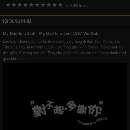
(
0.0
đ/
0
lượt)
NỘI DUNG PHIM
My Dad Is a Jerk
-
My Dad Is a Jerk 1997 VietSub
Lee Lap Cheung là một kẻ lười biếng và chẳng đi đến đâu. Vợ cũ Yip
Ting của ông đã trở nên quyền lực trong giới kinh doanh. Trong một lúc
tức giận, Cheung yêu cầu Ting cho phép anh và con trai Jason dành thời
gian bên nhau.