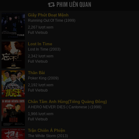
PHIM LIÊN QUAN
Giây Phút Đoạt Mệnh
Running Out Of Time (1999)
2,267 lượt xem
Full Vietsub
Lost In Time
Lost In Time (2003)
2,342 lượt xem
Full Vietsub
Thần Bài
Poker King (2009)
2,192 lượt xem
Full Vietsub
Chân Tâm Anh Hùng(Tiếng Quảng Đông)
A HERO NEVER DIES ( Cantonese ) (1998)
1,966 lượt xem
Full Vietsub
Trận Chiến Á Phiện
The White Storm (2013)