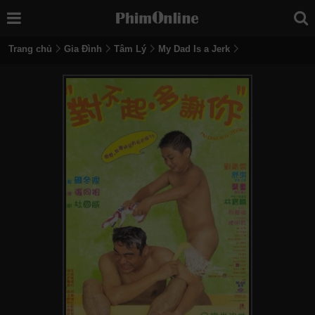
Trang chủ
Gia Đình
Tâm Lý
My Dad Is a Jerk