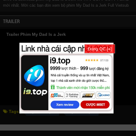
mới nhất. Mời các bạn đón xem bộ phim
My Dad Is a Jerk
Full Vietsub
TRAILER
Trailer Phim My Dad Is a Jerk
Đóng QC [×]
Tags:
my dad is a jerk
my dad is a jerk