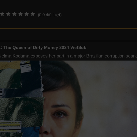
(
0.0
đ/
0
lượt)
 The Queen of Dirty Money 2024 VietSub
 Nelma Kodama exposes her part in a major Brazilian corruption scand