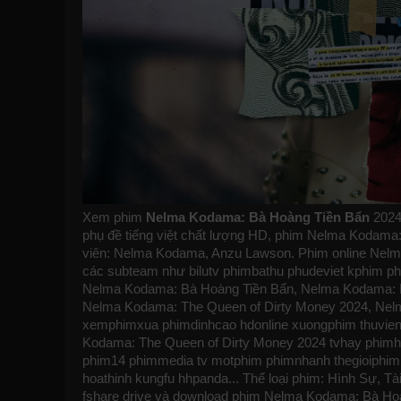
Xem phim
Nelma Kodama: Bà Hoàng Tiền Bẩn
2024
phụ đề tiếng việt chất lượng HD, phim Nelma Kodama: 
viên: Nelma Kodama, Anzu Lawson. Phim online Nelma
các subteam như
bilutv
phimbathu
phudeviet
kphim
ph
Nelma Kodama: Bà Hoàng Tiền Bẩn, Nelma Kodama: B
Nelma Kodama: The Queen of Dirty Money 2024, Nel
xemphimxua
phimdinhcao
hdonline
xuongphim
thuvie
Kodama: The Queen of Dirty Money 2024
tvhay
phimh
phim14
phimmedia
tv
motphim
phimnhanh
thegioiphim
hoathinh
kungfu
hhpanda
... Thể loại phim: Hình Sự, T
fshare drive và download phim Nelma Kodama: Bà H