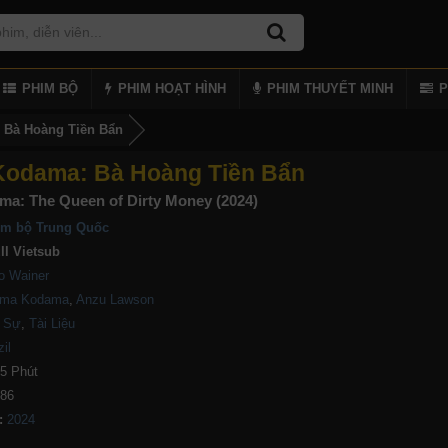
PHIM BỘ
PHIM HOẠT HÌNH
PHIM THUYẾT MINH
P
 Bà Hoàng Tiền Bẩn
Kodama: Bà Hoàng Tiền Bẩn
a: The Queen of Dirty Money (2024)
im bộ Trung Quốc
ll Vietsub
o Wainer
lma Kodama
,
Anzu Lawson
 Sự
,
Tài Liệu
il
5 Phút
186
: