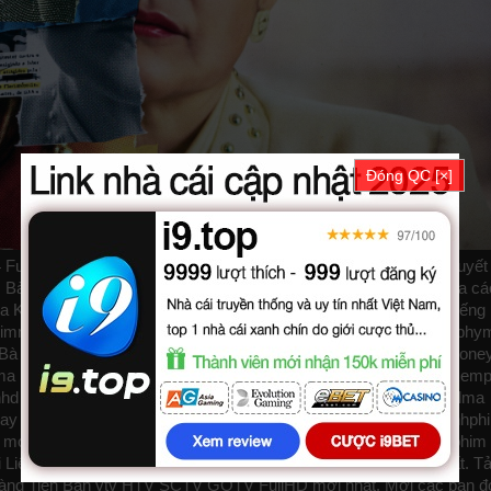
Đóng QC [×]
 Full Vietsub, phim Nelma Kodama: Ba Hoang Tien Ban được thuyết
Bà Hoàng Tiền Bẩn vietsub bản đẹp, trọn bộ với sự tham gia của cá
 Kodama: Bà Hoàng Tiền Bẩn được vietsub thuyết minh Lồng tiếng 
immoi
biphim
dongphim
subnhanh
nguonphim
xemphimvn
dongphym
à Hoàng Tiền Bẩn 2024, Nelma Kodama: The Queen of Dirty Money
ma Kodama: The Queen of Dirty Money VietSub
phimvang
thichxem
nhd
movie zingtv fptplay Netflix
vkool
KST
kites
vn
phim88
zz Nelma
ay
az
hdvietnam
phimonline
animehay
phimbo
cliphub
bichill
kenhph
motchill
ssphim
phimnet
luotphim
vuighe
hopphim
webphim
fullphim
ài Liệu cập nhật phụ đề Vietsub nhanh nhất, xem online nhanh nhất. Tải
oàng Tiền Bẩn vtv HTV SCTV GOTV FullHD mới nhất. Mời các bạn 