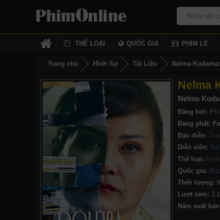
THỂ LOẠI
QUỐC GIA
PHIM LẺ
Trang chủ
Hình Sự
Tài Liệu
Nelma Kodama:
Nelma 
Nelma Kodam
Đăng bởi:
Ph
Đang phát:
Fu
Đạo diễn:
Joã
Diễn viên:
Ne
Thể loại:
Hình
Quốc gia:
Braz
Thời lượng:
9
Lượt xem:
3,
Năm xuất bản