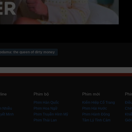
odama: the queen of dirty money
line
Phim bộ
Phim mới
Phi
i
Phim Hàn Quốc
Kiếm Hiệp Cổ Trang
Điề
m Nhiều
Phim Hoa Ngữ
Phim Hài Hước
Chín
yết Minh
Phim Truyền Hình Mỹ
Phim Hành Động
Khiế
Phim Thái Lan
Tâm Lý Tình Cảm
Giới