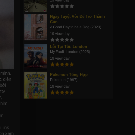
19 view day
Ngày Tuyệt Vời Để Trở Thành
Cún
A Good Day to be a Dog (2023)
19 view day
Lỗi Tại Tôi: London
My Fault: London (2025)
19 view day
 minh,
Pokemon Tổng Hợp
c diễn
Pokemon (1997)
bởi
19 view day
tv
,
phim
im
 link
đón xem