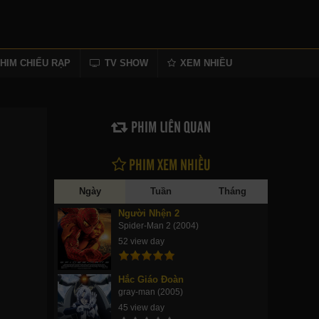
HIM CHIẾU RẠP
TV SHOW
XEM NHIỀU
PHIM LIÊN QUAN
PHIM XEM NHIỀU
Ngày
Tuần
Tháng
Người Nhện 2
Spider-Man 2 (2004)
52 view day
Hắc Giáo Đoàn
gray-man (2005)
45 view day