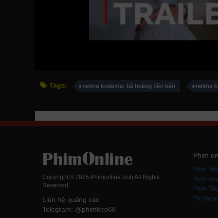
Tags:
nelma kodama: bà hoàng tiền bẩn
nelma k
Phim on
Phim Mớ
Copyright ® 2025 Phimonline.club All Rights
Phim Xe
Reserved.
Phim Thu
TV Show
Liên hệ quảng cáo
Telegram: @phimkeo68