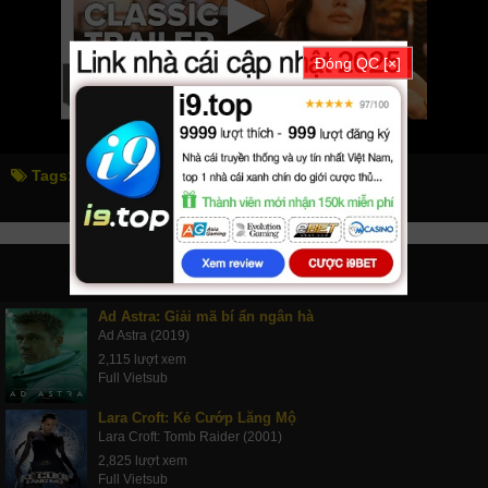
Đóng QC [×]
Tags:
ông bà smith
mr. & mrs. smith
PHIM LIÊN QUAN
Ad Astra: Giải mã bí ẩn ngân hà
Ad Astra (2019)
2,115 lượt xem
Full Vietsub
Lara Croft: Kẻ Cướp Lăng Mộ
Lara Croft: Tomb Raider (2001)
2,825 lượt xem
Full Vietsub