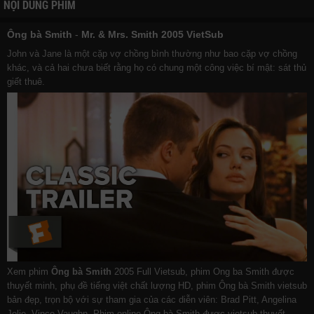
NỘI DUNG PHIM
Ông bà Smith
-
Mr. & Mrs. Smith 2005 VietSub
John và Jane là một cặp vợ chồng bình thường như bao cặp vợ chồng
khác, và cả hai chưa biết rằng họ có chung một công việc bí mật: sát thủ
giết thuê.
Xem phim
Ông bà Smith
2005 Full Vietsub, phim Ong ba Smith được
thuyết minh, phụ đề tiếng việt chất lượng HD, phim Ông bà Smith vietsub
bản đẹp, trọn bộ với sự tham gia của các diễn viên: Brad Pitt, Angelina
Jolie, Vince Vaughn. Phim online Ông bà Smith được vietsub thuyết