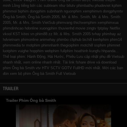
minh Lồng tiếng bởi các subteam như
bilutv
phimbathu
phudeviet
kphim
phimmoi
biphim
dongphim
subnhanh
nguonphim
xemphimvn
dongphymtv
Ông bà Smith, Ông bà Smith 2005, Mr. & Mrs. Smith, Mr. & Mrs. Smith
2005, Mr. & Mrs. Smith VietSub
phimvang
thichxemphim
xemphimxua
phimdinhcao
hdonline
xuongphim
thuvienhd
movie zingtv fptplay Netflix
vkool
KST
kites
vn
phim88
zz Mr. & Mrs. Smith 2005
tvhay
phimhay
az
hdvietnam
phimonline
animehay
phimbo
cliphub
bichill
kenhphim
phim14
phimmedia
tv
motphim
phimnhanh
thegioiphim
motchill
ssphim
phimnet
luotphim
vuighe
hopphim
webphim
fullphim
hoathinh
kungfu
hhpanda
...
Thể loại phim: Hành Động, Hài Hước, Phiêu Lưu cập nhật phụ đề Vietsub
nhanh nhất, xem online nhanh nhất. Tải link fshare drive và download
phim Ông bà Smith vtv HTV SCTV GOTV FullHD mới nhất. Mời các bạn
đón xem bộ phim
Ông bà Smith
Full Vietsub
TRAILER
Trailer Phim Ông bà Smith