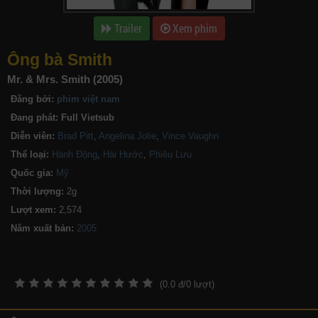
Trailer
Xem phim
Ông bà Smith
Mr. & Mrs. Smith (2005)
Đăng bởi:
phim việt nam
Đang phát:
Full Vietsub
Diễn viên:
Brad Pitt
,
Angelina Jolie
,
Vince Vaughn
Thể loại:
Hành Động
,
Hài Hước
,
Phiêu Lưu
Quốc gia:
Mỹ
Thời lượng:
2g
Lượt xem:
2,574
Năm xuất bản:
(
0.0
đ/
0
lượt)