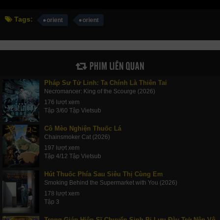
Tags:
orient
orient
PHIM LIÊN QUAN
Pháp Sư Tử Linh: Ta Chính Là Thiên Tai
Necromancer: King of the Scourge (2026)
176 lượt xem
Tập 3/60 Tập Vietsub
Cô Mèo Nghiện Thuốc Lá
Chainsmoker Cat (2026)
197 lượt xem
Tập 4/12 Tập Vietsub
Hút Thuốc Phía Sau Siêu Thị Cùng Em
Smoking Behind the Supermarket with You (2026)
178 lượt xem
Tập 3
Trọng Giáp Hiệp Sĩ Chuyển Sinh Bị Lưu Đày Trở Nên Vô