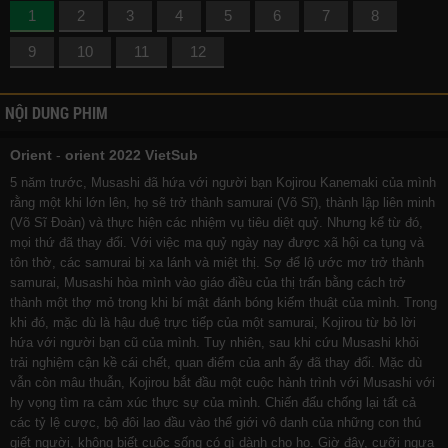
1
2
3
4
5
6
7
8
9
10
11
12
NỘI DUNG PHIM
Orient
-
orient 2022 VietSub
5 năm trước, Musashi đã hứa với người bạn Kojirou Kanemaki của mình
rằng một khi lớn lên, họ sẽ trở thành samurai (Võ Sĩ), thành lập liên minh
(Võ Sĩ Đoàn) và thực hiện các nhiệm vụ tiêu diệt quỷ. Nhưng kể từ đó,
mọi thứ đã thay đổi. Với việc ma quỷ ngày nay được xã hội ca tụng và
tôn thờ, các samurai bị xa lánh và miệt thị. Sợ để lộ ước mơ trở thành
samurai, Musashi hòa mình vào giáo điều của thị trấn bằng cách trở
thành một thợ mỏ trong khi bí mật đánh bóng kiếm thuật của mình. Trong
khi đó, mặc dù là hậu duệ trực tiếp của một samurai, Kojirou từ bỏ lời
hứa với người bạn cũ của mình. Tuy nhiên, sau khi cứu Musashi khỏi
trải nghiệm cận kề cái chết, quan điểm của anh ấy đã thay đổi. Mặc dù
vẫn còn mâu thuẫn, Kojirou bắt đầu một cuộc hành trình với Musashi với
hy vọng tìm ra cảm xúc thực sự của mình. Chiến đấu chống lại tất cả
các tỷ lệ cược, bộ đôi lao đầu vào thế giới vô danh của những con thú
giết người, không biết cuộc sống có gì dành cho họ. Giờ đây, cưỡi ngựa