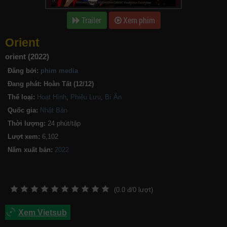
Trailer
Xem phim
Orient
orient (2022)
Đăng bởi:
phim media
Đang phát:
Hoàn Tất (12/12)
Thể loại:
Hoạt Hình
,
Phiêu Lưu
,
Bí Ẩn
Quốc gia:
Nhật Bản
Thời lượng:
24 phút/tập
Lượt xem:
6,102
Năm xuất bản:
(
0.0
đ/
0
lượt)
Xem Vietsub