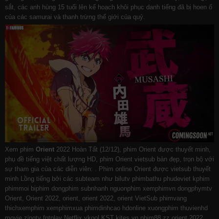
sắt, các anh hùng 15 tuổi lên kế hoạch khôi phục danh tiếng đã bị hoen ố
của các samurai và thanh trừng thế giới của quỷ.
Xem phim
Orient
2022 Hoàn Tất (12/12), phim Orient được thuyết minh,
phụ đề tiếng việt chất lượng HD, phim Orient vietsub bản đẹp, trọn bộ với
sự tham gia của các diễn viên: . Phim online Orient được vietsub thuyết
minh Lồng tiếng bởi các subteam như
bilutv
phimbathu
phudeviet
kphim
phimmoi
biphim
dongphim
subnhanh
nguonphim
xemphimvn
dongphymtv
Orient, Orient 2022, orient, orient 2022, orient VietSub
phimvang
thichxemphim
xemphimxua
phimdinhcao
hdonline
xuongphim
thuvienhd
movie zingtv fptplay Netflix
vkool
KST
kites
vn
phim88
zz orient 2022