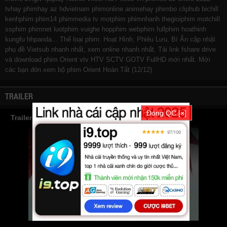
tvhay
phimhay
az
hdvietnam
phimonline
animehay
phimbo
cliphub
bichill
kenhphim
phim14
phimmedia
tv
motphim
phimnhanh
thegioiphim
motchill
ssphim
phimnet
luotphim
vuighe
hopphim
webphim
fullphim
hoathinh
kungfu
hhpanda
... Thể loại phim: Hoạt Hình, Phiêu Lưu, Bí Ẩn cập nhật
phụ đề Vietsub nhanh nhất, xem online nhanh nhất. Tải link fshare drive
và download phim Orient vtv HTV SCTV GOTV FullHD mới nhất. Mời
các bạn đón xem bộ phim
Orient
Hoàn Tất (12/12)
TRAILER
Đóng QC [×]
Trailer Phim Orient