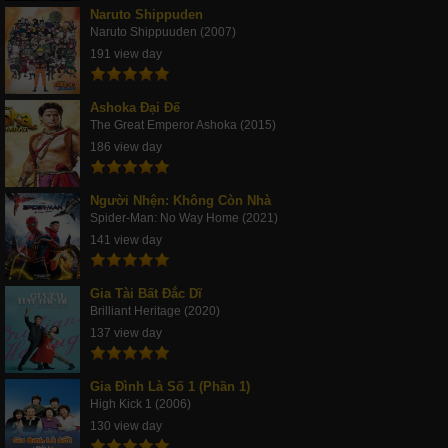
Naruto Shippuden
Naruto Shippuuden (2007)
191 view day
Ashoka Đại Đế
The Great Emperor Ashoka (2015)
186 view day
Người Nhện: Không Còn Nhà
Spider-Man: No Way Home (2021)
141 view day
Gia Tài Bất Đắc Dĩ
Brilliant Heritage (2020)
137 view day
Gia Đình Là Số 1 (Phần 1)
High Kick 1 (2006)
130 view day