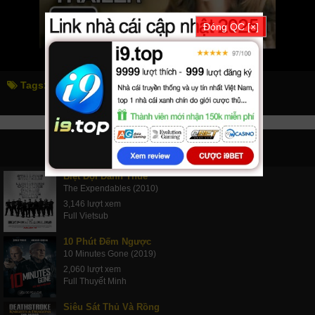
Đóng QC [×]
Tags:
parker
parker
PHIM LIÊN QUAN
Biệt Đội Đánh Thuê
The Expendables (2010)
3,146 lượt xem
Full Vietsub
10 Phút Đếm Ngược
10 Minutes Gone (2019)
2,060 lượt xem
Full Thuyết Minh
Siêu Sát Thủ Và Rồng