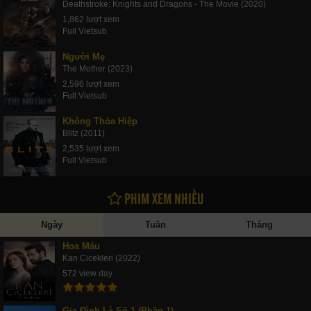
Deathstroke: Knights and Dragons - The Movie (2020)
1,862 lượt xem
Full Vietsub
Người Mẹ
The Mother (2023)
2,596 lượt xem
Full Vietsub
Không Thỏa Hiệp
Blitz (2011)
2,535 lượt xem
Full Vietsub
PHIM XEM NHIỀU
Ngày
Tuần
Tháng
Hoa Máu
Kan Cicekleri (2022)
572 view day
Gia Đình Là Số 1 (Phần 1)