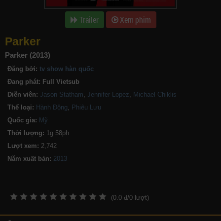
Trailer
Xem phim
Parker
Parker (2013)
Đăng bởi:
tv show hàn quốc
Đang phát:
Full Vietsub
Diễn viên:
Jason Statham
,
Jennifer Lopez
,
Michael Chiklis
Thể loại:
Hành Động
,
Phiêu Lưu
Quốc gia:
Mỹ
Thời lượng:
1g 58ph
Lượt xem:
2,742
Năm xuất bản:
(
0.0
đ/
0
lượt)