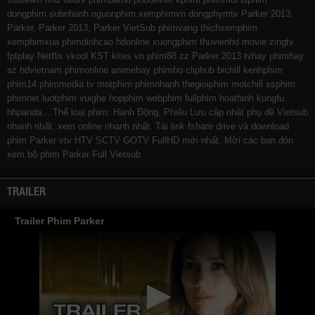
dongphim
subnhanh
nguonphim
xemphimvn
dongphymtv Parker 2013,
Parker, Parker 2013, Parker VietSub
phimvang
thichxemphim
xemphimxua
phimdinhcao
hdonline
xuongphim
thuvienhd
movie zingtv
fptplay Netflix
vkool
KST
kites
vn
phim88
zz Parker 2013
tvhay
phimhay
az
hdvietnam
phimonline
animehay
phimbo
cliphub
bichill
kenhphim
phim14
phimmedia
tv
motphim
phimnhanh
thegioiphim
motchill
ssphim
phimnet
luotphim
vuighe
hopphim
webphim
fullphim
hoathinh
kungfu
hhpanda
... Thể loại phim: Hành Động, Phiêu Lưu cập nhật phụ đề Vietsub
nhanh nhất, xem online nhanh nhất. Tải link fshare drive và download
phim Parker vtv HTV SCTV GOTV FullHD mới nhất. Mời các bạn đón
xem bộ phim
Parker
Full Vietsub
TRAILER
Trailer Phim Parker