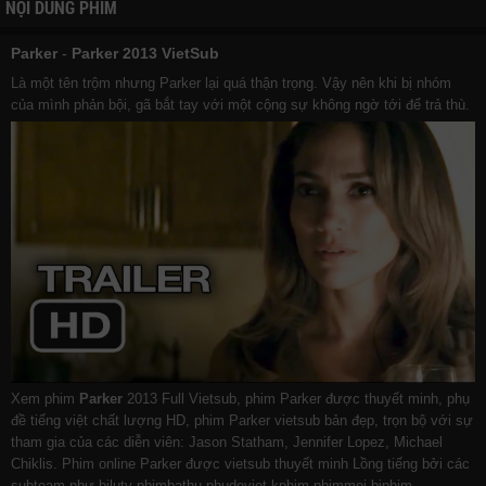
NỘI DUNG PHIM
Parker
-
Parker 2013 VietSub
Là một tên trộm nhưng Parker lại quá thận trọng. Vậy nên khi bị nhóm
của mình phản bội, gã bắt tay với một cộng sự không ngờ tới để trả thù.
Xem phim
Parker
2013 Full Vietsub, phim Parker được thuyết minh, phụ
đề tiếng việt chất lượng HD, phim Parker vietsub bản đẹp, trọn bộ với sự
tham gia của các diễn viên: Jason Statham, Jennifer Lopez, Michael
Chiklis. Phim online Parker được vietsub thuyết minh Lồng tiếng bởi các
subteam như
bilutv
phimbathu
phudeviet
kphim
phimmoi
biphim