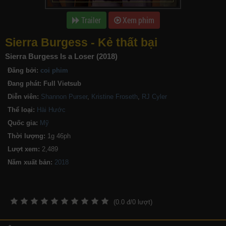
Trailer
Xem phim
Sierra Burgess - Kẻ thất bại
Sierra Burgess Is a Loser (2018)
Đăng bởi:
coi phim
Đang phát:
Full Vietsub
Diễn viên:
Shannon Purser
,
Kristine Froseth
,
RJ Cyler
Thể loại:
Hài Hước
Quốc gia:
Mỹ
Thời lượng:
1g 46ph
Lượt xem:
2,489
Năm xuất bản:
(
0.0
đ/
0
lượt)