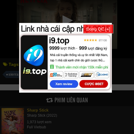
Đóng QC [×]
Tags:
sierra burgess - kẻ thất bại
sierra burgess is a loser
PHIM LIÊN QUAN
Sharp Stick
Sharp Stick (2022)
1,973 lượt xem
Full Vietsub