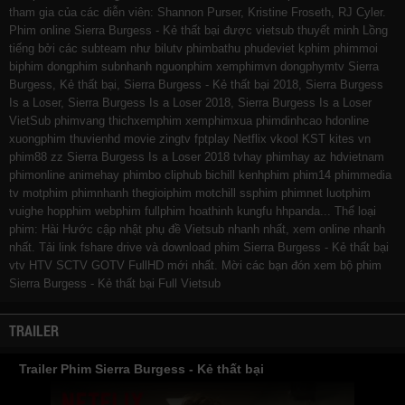
tham gia của các diễn viên: Shannon Purser, Kristine Froseth, RJ Cyler.
Phim online Sierra Burgess - Kẻ thất bại được vietsub thuyết minh Lồng
tiếng bởi các subteam như
bilutv
phimbathu
phudeviet
kphim
phimmoi
biphim
dongphim
subnhanh
nguonphim
xemphimvn
dongphymtv Sierra
Burgess, Kẻ thất bại, Sierra Burgess - Kẻ thất bại 2018, Sierra Burgess
Is a Loser, Sierra Burgess Is a Loser 2018, Sierra Burgess Is a Loser
VietSub
phimvang
thichxemphim
xemphimxua
phimdinhcao
hdonline
xuongphim
thuvienhd
movie zingtv fptplay Netflix
vkool
KST
kites
vn
phim88
zz Sierra Burgess Is a Loser 2018
tvhay
phimhay
az
hdvietnam
phimonline
animehay
phimbo
cliphub
bichill
kenhphim
phim14
phimmedia
tv
motphim
phimnhanh
thegioiphim
motchill
ssphim
phimnet
luotphim
vuighe
hopphim
webphim
fullphim
hoathinh
kungfu
hhpanda
... Thể loại
phim: Hài Hước cập nhật phụ đề Vietsub nhanh nhất, xem online nhanh
nhất. Tải link fshare drive và download phim Sierra Burgess - Kẻ thất bại
vtv HTV SCTV GOTV FullHD mới nhất. Mời các bạn đón xem bộ phim
Sierra Burgess - Kẻ thất bại
Full Vietsub
TRAILER
Trailer Phim Sierra Burgess - Kẻ thất bại