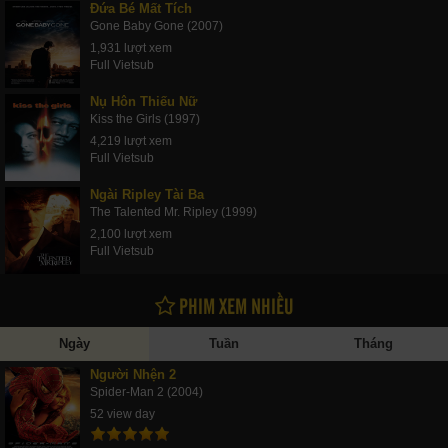
Đứa Bé Mất Tích
Gone Baby Gone (2007)
1,931 lượt xem
Full Vietsub
Nụ Hôn Thiếu Nữ
Kiss the Girls (1997)
4,219 lượt xem
Full Vietsub
Ngài Ripley Tài Ba
The Talented Mr. Ripley (1999)
2,100 lượt xem
Full Vietsub
PHIM XEM NHIỀU
Ngày
Tuần
Tháng
Người Nhện 2
Spider-Man 2 (2004)
52 view day