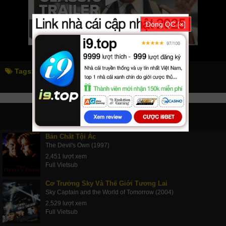
Đóng QC [×]
Tags:
thất đại tội
seven
PHIM LIÊN QUAN
Bản Chất Tội Ác
The Devil's Own (1997)
2,451 lượt xem
Full Vietsub
Cơ Trưởng Sky Và Thế Giới Tương Lai
Sky Captain and the World of Tomorrow (2004)
2,529 lượt xem
Full Vietsub