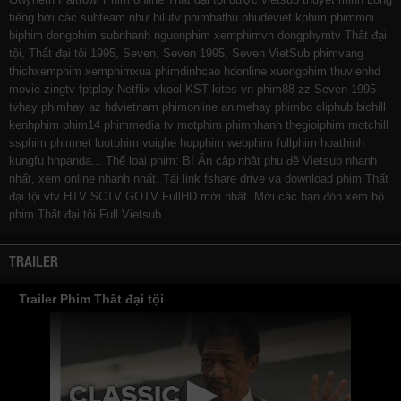
tiếng bởi các subteam như
bilutv
phimbathu
phudeviet
kphim
phimmoi
biphim
dongphim
subnhanh
nguonphim
xemphimvn
dongphymtv Thất đại
tội, Thất đại tội 1995, Seven, Seven 1995, Seven VietSub
phimvang
thichxemphim
xemphimxua
phimdinhcao
hdonline
xuongphim
thuvienhd
movie zingtv fptplay Netflix
vkool
KST
kites
vn
phim88
zz Seven 1995
tvhay
phimhay
az
hdvietnam
phimonline
animehay
phimbo
cliphub
bichill
kenhphim
phim14
phimmedia
tv
motphim
phimnhanh
thegioiphim
motchill
ssphim
phimnet
luotphim
vuighe
hopphim
webphim
fullphim
hoathinh
kungfu
hhpanda
... Thể loại phim: Bí Ẩn cập nhật phụ đề Vietsub nhanh
nhất, xem online nhanh nhất. Tải link fshare drive và download phim Thất
đại tội vtv HTV SCTV GOTV FullHD mới nhất. Mời các bạn đón xem bộ
phim
Thất đại tội
Full Vietsub
TRAILER
Trailer Phim Thất đại tội