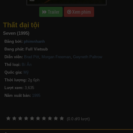
Trailer
Xem phim
Thất đại tội
Seven (1995)
Đăng bởi:
phimnhanh
Đang phát:
Full Vietsub
Diễn viên:
Brad Pitt
,
Morgan Freeman
,
Gwyneth Paltrow
Thể loại:
Bí Ẩn
Quốc gia:
Mỹ
Thời lượng:
2g 6ph
Lượt xem:
3,635
Năm xuất bản:
(
0.0
đ/
0
lượt)