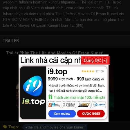
webphim
fullphim
hoathinh
kungfu
hhpanda
... Thể loại phim: Hài Hước
cập nhật phụ đề Vietsub nhanh nhất, xem online nhanh nhất. Tải link
fshare drive và download phim The Life And Movies Of Erşan Kuneri vtv
HTV SCTV GOTV FullHD mới nhất. Mời các bạn đón xem bộ phim
The
Life And Movies Of Erşan Kuneri
Hoàn Tất (8/8)
TRAILER
Trailer Phim The Life And Movies Of Erşan Kuneri
Đóng QC [×]
Tags:
the life and movies of erşan kuneri