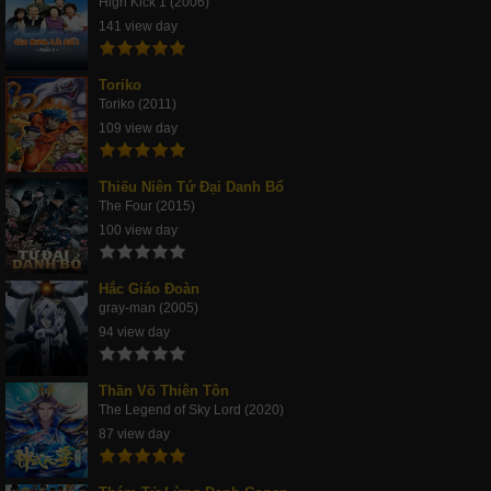
High Kick 1 (2006)
141 view day
Toriko
Toriko (2011)
109 view day
Thiếu Niên Tứ Đại Danh Bổ
The Four (2015)
100 view day
Hắc Giáo Đoàn
gray-man (2005)
94 view day
Thần Võ Thiên Tôn
The Legend of Sky Lord (2020)
87 view day