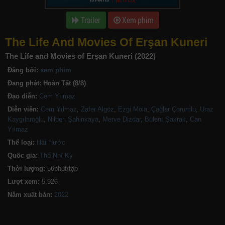
Trailer
Xem phim
The Life And Movies Of Erşan Kuneri
The Life and Movies of Erşan Kuneri (2022)
Đăng bởi:
xem phim
Đang phát:
Hoàn Tất (8/8)
Đạo diễn:
Cem Yılmaz
Diễn viên:
Cem Yılmaz
,
Zafer Algöz
,
Ezgi Mola
,
Çağlar Çorumlu
,
Uraz
Kaygılaroğlu
,
Nilperi Şahinkaya
,
Merve Dizdar
,
Bülent Şakrak
,
Can
Yılmaz
Thể loại:
Hài Hước
Quốc gia:
Thổ Nhĩ Kỳ
Thời lượng:
56phút/tập
Lượt xem:
5,926
Năm xuất bản: