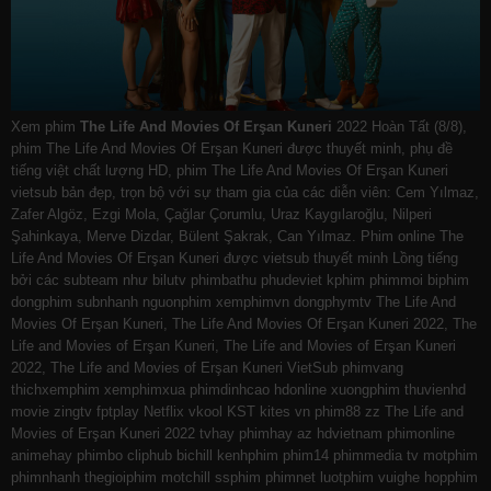
Xem phim
The Life And Movies Of Erşan Kuneri
2022 Hoàn Tất (8/8),
phim The Life And Movies Of Erşan Kuneri được thuyết minh, phụ đề
tiếng việt chất lượng HD, phim The Life And Movies Of Erşan Kuneri
vietsub bản đẹp, trọn bộ với sự tham gia của các diễn viên: Cem Yılmaz,
Zafer Algöz, Ezgi Mola, Çağlar Çorumlu, Uraz Kaygılaroğlu, Nilperi
Şahinkaya, Merve Dizdar, Bülent Şakrak, Can Yılmaz. Phim online The
Life And Movies Of Erşan Kuneri được vietsub thuyết minh Lồng tiếng
bởi các subteam như
bilutv
phimbathu
phudeviet
kphim
phimmoi
biphim
dongphim
subnhanh
nguonphim
xemphimvn
dongphymtv The Life And
Movies Of Erşan Kuneri, The Life And Movies Of Erşan Kuneri 2022, The
Life and Movies of Erşan Kuneri, The Life and Movies of Erşan Kuneri
2022, The Life and Movies of Erşan Kuneri VietSub
phimvang
thichxemphim
xemphimxua
phimdinhcao
hdonline
xuongphim
thuvienhd
movie zingtv fptplay Netflix
vkool
KST
kites
vn
phim88
zz The Life and
Movies of Erşan Kuneri 2022
tvhay
phimhay
az
hdvietnam
phimonline
animehay
phimbo
cliphub
bichill
kenhphim
phim14
phimmedia
tv
motphim
phimnhanh
thegioiphim
motchill
ssphim
phimnet
luotphim
vuighe
hopphim