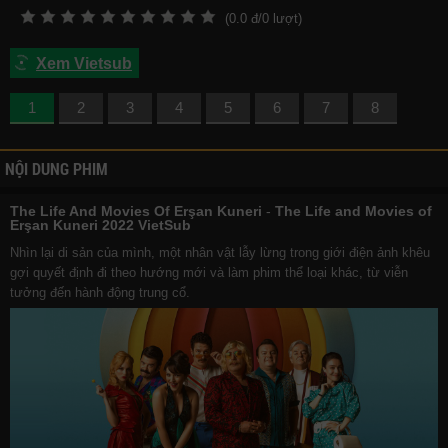
(
0.0
đ/
0
lượt)
Xem Vietsub
1
2
3
4
5
6
7
8
NỘI DUNG PHIM
The Life And Movies Of Erşan Kuneri
-
The Life and Movies of
Erşan Kuneri 2022 VietSub
Nhìn lại di sản của mình, một nhân vật lẫy lừng trong giới điện ảnh khêu
gợi quyết định đi theo hướng mới và làm phim thể loại khác, từ viễn
tưởng đến hành động trung cổ.