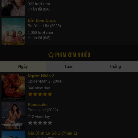
922 lượt xem
Hoàn tất (8/8)
Đời Đem Cược
Bet Your Life (2025)
1,058 lượt xem
Hoàn tất (8/8)
PHIM XEM NHIỀU
Ngày
Tuần
Tháng
Người Nhện 2
Spider-Man 2 (2004)
340 view day
Pamasahe
Pamasahe (2022)
212 view day
Gia Đình Là Số 1 (Phần 1)