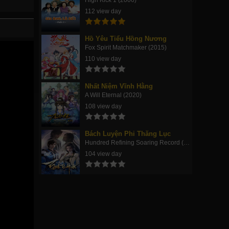
High Kick 1 (2006)
112 view day
Hồ Yêu Tiểu Hồng Nương
Fox Spirit Matchmaker (2015)
110 view day
Nhất Niệm Vĩnh Hằng
A Will Eternal (2020)
108 view day
Bách Luyện Phi Thăng Lục
Hundred Refining Soaring Record (2023)
104 view day