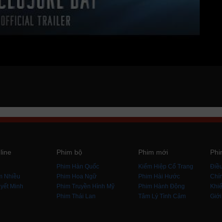
line
Phim bộ
Phim mới
Phi
i
Phim Hàn Quốc
Kiếm Hiệp Cổ Trang
Điề
m Nhiều
Phim Hoa Ngữ
Phim Hài Hước
Chín
yết Minh
Phim Truyền Hình Mỹ
Phim Hành Động
Khiế
Phim Thái Lan
Tâm Lý Tình Cảm
Giới