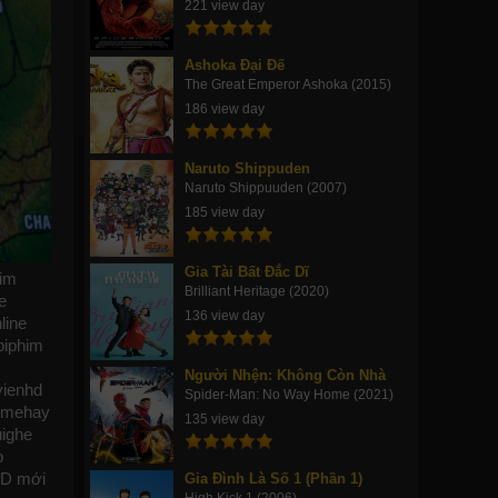
221 view day
Ashoka Đại Đế
The Great Emperor Ashoka (2015)
186 view day
Naruto Shippuden
Naruto Shippuuden (2007)
185 view day
Gia Tài Bất Đắc Dĩ
him
Brilliant Heritage (2020)
e
136 view day
line
biphim
Người Nhện: Không Còn Nhà
vienhd
Spider-Man: No Way Home (2021)
imehay
135 view day
uighe
b
HD mới
Gia Đình Là Số 1 (Phần 1)