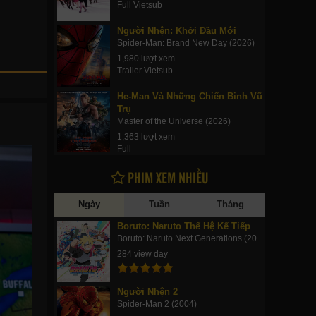
Full Vietsub
Người Nhện: Khởi Đầu Mới
Spider-Man: Brand New Day (2026)
1,980 lượt xem
Trailer Vietsub
He-Man Và Những Chiến Binh Vũ
Trụ
Master of the Universe (2026)
1,363 lượt xem
Full
PHIM XEM NHIỀU
Ngày
Tuần
Tháng
Boruto: Naruto Thế Hệ Kế Tiếp
Boruto: Naruto Next Generations (2017)
284 view day
Người Nhện 2
Spider-Man 2 (2004)