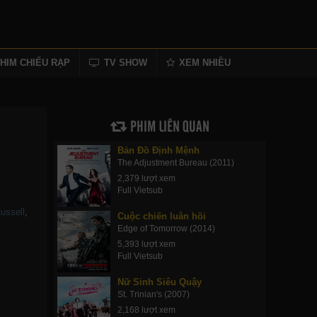
HIM CHIẾU RẠP
TV SHOW
XEM NHIỀU
PHIM LIÊN QUAN
Bản Đồ Định Mệnh
The Adjustment Bureau (2011)
2,379 lượt xem
Full Vietsub
ussell
,
Cuộc chiến luân hồi
Edge of Tomorrow (2014)
5,393 lượt xem
Full Vietsub
Nữ Sinh Siêu Quậy
St. Trinian's (2007)
2,168 lượt xem