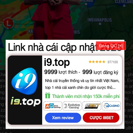
Đóng QC [×]
Khac Cong Bo được thuyết minh, phụ đề tiếng việt chất lượng HD, p
m gia của các diễn viên: Emily Blunt, Josh O'Connor, Colin Firth, Ev
-Hughes, Elizabeth Marvel, Michael Gaston, Gabby Beans. Phim on
ếng bởi các subteam như
bilutv
phimbathu
phudeviet
kphim
phimmoi
v Thời Khắc Công Bố, Thời Khắc Công Bố 2026, Disclosure Day,
ng
thichxemphim
xemphimxua
phimdinhcao
hdonline
xuongphim
thu
zz Disclosure Day 2026
tvhay
phimhay
az
hdvietnam
phimonline
an
motphim
phimnhanh
thegioiphim
motchill
ssphim
phimnet
luotphim
v
. Thể loại phim: Viễn Tưởng, Khoa Học, Bí Ẩn cập nhật phụ đề Vietsu
 drive và download phim Thời Khắc Công Bố vtv HTV SCTV GOTV Full