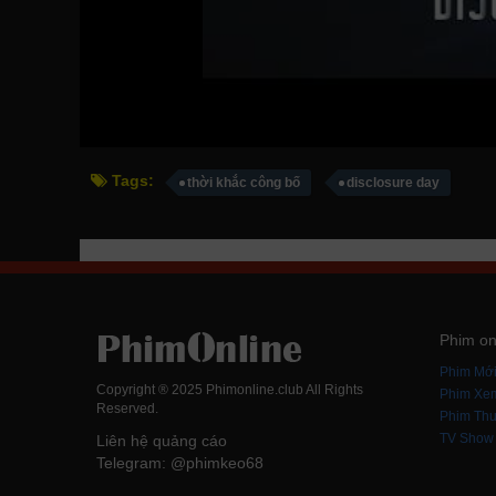
Tags:
thời khắc công bố
disclosure day
Phim on
Phim Mớ
Copyright ® 2025 Phimonline.club All Rights
Phim Xe
Reserved.
Phim Thu
TV Show
Liên hệ quảng cáo
Telegram: @phimkeo68