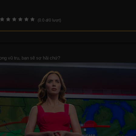
(
0.0
đ/
0
lượt)
ong vũ trụ, bạn sẽ sợ hãi chứ?