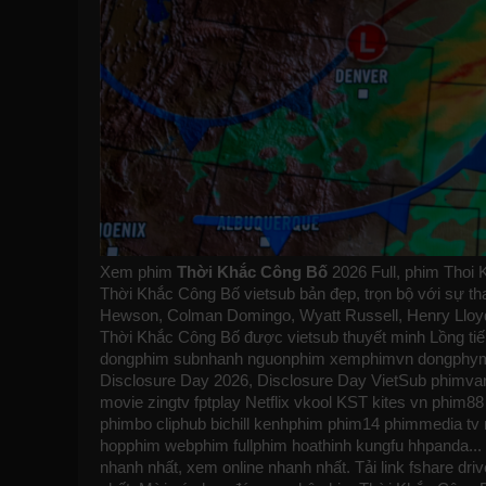
Xem phim
Thời Khắc Công Bố
2026 Full, phim Thoi 
Thời Khắc Công Bố vietsub bản đẹp, trọn bộ với sự tha
Hewson, Colman Domingo, Wyatt Russell, Henry Lloyd
Thời Khắc Công Bố được vietsub thuyết minh Lồng ti
dongphim
subnhanh
nguonphim
xemphimvn
dongphymt
Disclosure Day 2026, Disclosure Day VietSub
phimva
movie zingtv fptplay Netflix
vkool
KST
kites
vn
phim88
phimbo
cliphub
bichill
kenhphim
phim14
phimmedia
tv
hopphim
webphim
fullphim
hoathinh
kungfu
hhpanda
..
nhanh nhất, xem online nhanh nhất. Tải link fshare