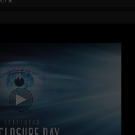
Bố
Full