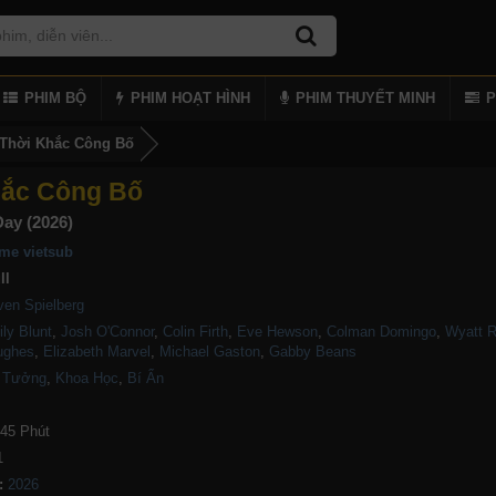
PHIM BỘ
PHIM HOẠT HÌNH
PHIM THUYẾT MINH
P
Thời Khắc Công Bố
hắc Công Bố
Day (2026)
me vietsub
ll
ven Spielberg
ly Blunt
,
Josh O'Connor
,
Colin Firth
,
Eve Hewson
,
Colman Domingo
,
Wyatt R
ughes
,
Elizabeth Marvel
,
Michael Gaston
,
Gabby Beans
 Tưởng
,
Khoa Học
,
Bí Ẩn
45 Phút
1
: