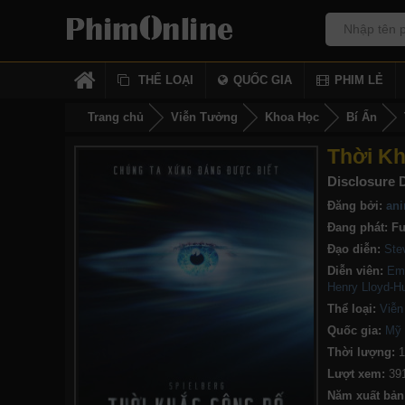
THỂ LOẠI
QUỐC GIA
PHIM LẺ
Trang chủ
Viễn Tưởng
Khoa Học
Bí Ẩn
Thời K
Disclosure 
Đăng bởi:
ani
Đang phát:
Fu
Đạo diễn:
Ste
Diễn viên:
Emi
Henry Lloyd-H
Thể loại:
Viễn
Quốc gia:
Mỹ
Thời lượng:
1
Lượt xem:
39
Năm xuất bản