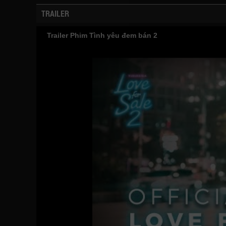
TRAILER
Trailer Phim Tình yêu đem bán 2