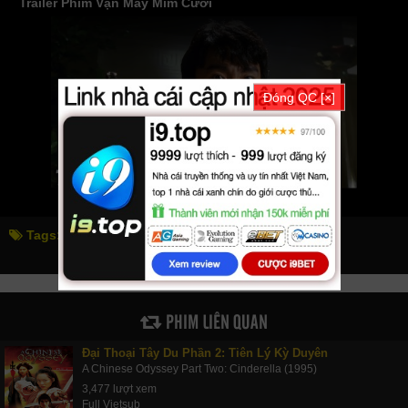
Trailer Phim Vận May Mỉm Cười
Đóng QC [×]
Tags:
vận may mỉm cười
when fortune smiles
PHIM LIÊN QUAN
Đại Thoại Tây Du Phần 2: Tiên Lý Kỳ Duyên
A Chinese Odyssey Part Two: Cinderella (1995)
3,477 lượt xem
Full Vietsub