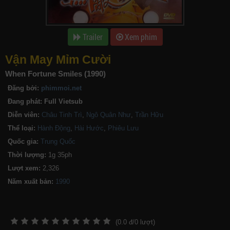
Trailer
Xem phim
Vận May Mỉm Cười
When Fortune Smiles (1990)
Đăng bởi:
phimmoi.net
Đang phát:
Full Vietsub
Diễn viên:
Châu Tinh Trì
,
Ngô Quân Như
,
Trần Hữu
Thể loại:
Hành Động
,
Hài Hước
,
Phiêu Lưu
Quốc gia:
Trung Quốc
Thời lượng:
1g 35ph
Lượt xem:
2,326
Năm xuất bản:
(
0.0
đ/
0
lượt)