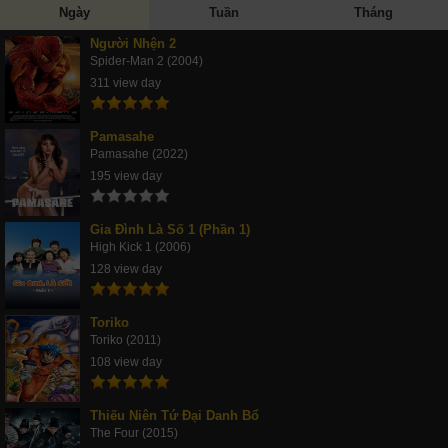
Ngày
Tuần
Tháng
Người Nhện 2
Spider-Man 2 (2004)
311 view day
Pamasahe
Pamasahe (2022)
195 view day
Gia Đình Là Số 1 (Phần 1)
High Kick 1 (2006)
128 view day
Toriko
Toriko (2011)
108 view day
Thiếu Niên Tứ Đại Danh Bổ
The Four (2015)