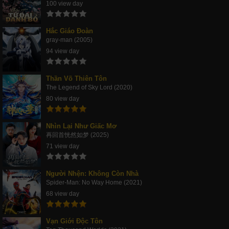
100 view day
Hắc Giáo Đoàn
gray-man (2005)
94 view day
Thần Võ Thiên Tôn
The Legend of Sky Lord (2020)
80 view day
Nhìn Lại Như Giấc Mơ
再回首恍然如梦 (2025)
71 view day
Người Nhện: Không Còn Nhà
Spider-Man: No Way Home (2021)
68 view day
Vạn Giới Độc Tôn