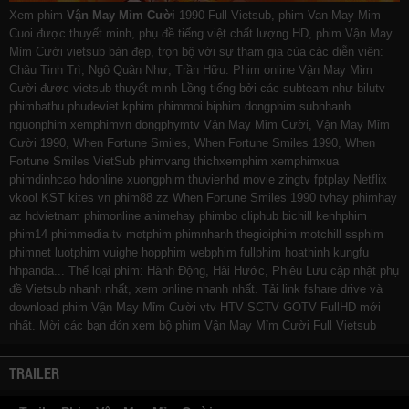
Xem phim
Vận May Mỉm Cười
1990 Full Vietsub, phim Van May Mim
Cuoi được thuyết minh, phụ đề tiếng việt chất lượng HD, phim Vận May
Mỉm Cười vietsub bản đẹp, trọn bộ với sự tham gia của các diễn viên:
Châu Tinh Trì, Ngô Quân Như, Trần Hữu. Phim online Vận May Mỉm
Cười được vietsub thuyết minh Lồng tiếng bởi các subteam như
bilutv
phimbathu
phudeviet
kphim
phimmoi
biphim
dongphim
subnhanh
nguonphim
xemphimvn
dongphymtv Vận May Mỉm Cười, Vận May Mỉm
Cười 1990, When Fortune Smiles, When Fortune Smiles 1990, When
Fortune Smiles VietSub
phimvang
thichxemphim
xemphimxua
phimdinhcao
hdonline
xuongphim
thuvienhd
movie zingtv fptplay Netflix
vkool
KST
kites
vn
phim88
zz When Fortune Smiles 1990
tvhay
phimhay
az
hdvietnam
phimonline
animehay
phimbo
cliphub
bichill
kenhphim
phim14
phimmedia
tv
motphim
phimnhanh
thegioiphim
motchill
ssphim
phimnet
luotphim
vuighe
hopphim
webphim
fullphim
hoathinh
kungfu
hhpanda
... Thể loại phim: Hành Động, Hài Hước, Phiêu Lưu cập nhật phụ
đề Vietsub nhanh nhất, xem online nhanh nhất. Tải link fshare drive và
download phim Vận May Mỉm Cười vtv HTV SCTV GOTV FullHD mới
nhất. Mời các bạn đón xem bộ phim
Vận May Mỉm Cười
Full Vietsub
TRAILER