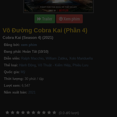
Trailer
Xem phim
Võ Đường Cobra Kai (Phần 4)
Cobra Kai (Season 4) (2021)
Đăng bởi:
xem phim
Đang phát:
Hoàn Tất (10/10)
Diễn viên:
Ralph Macchio
,
William Zabka
,
Xolo Maridueña
Thể loại:
Hành Động
,
Võ Thuật - Kiếm Hiệp
,
Phiêu Lưu
Quốc gia:
Mỹ
Thời lượng:
30 phút / tập
Lượt xem:
6,547
Năm xuất bản:
(
0.0
đ/
0
lượt)