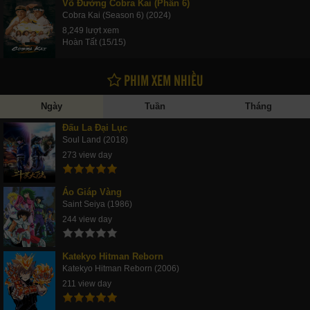
Võ Đường Cobra Kai (Phần 6)
Cobra Kai (Season 6) (2024)
8,249 lượt xem
Hoàn Tất (15/15)
PHIM XEM NHIỀU
Ngày
Tuần
Tháng
Đấu La Đại Lục
Soul Land (2018)
273 view day
Áo Giáp Vàng
Saint Seiya (1986)
244 view day
Katekyo Hitman Reborn
Katekyo Hitman Reborn (2006)
211 view day