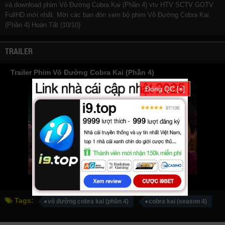
và download phim Võ Đường Cobra Kai (Phần 4) vtv HTV SCTV GOTV
FullHD mới nhất. Mời các bạn đón xem bộ phim
Võ Đường Cobra Kai
(Phần 4)
Hoàn Tất (10/10)
TRAILER
Trailer Phim Võ Đường Cobra Kai (Phần 4)
Đóng QC [×]
Tags:
võ đường cobra kai (phần 4)
cobra kai (season 4)