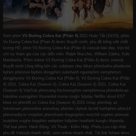
Xem phim
Võ Đường Cobra Kai (Phần 4)
2021 Hoàn Tất (10/10), phim
Vo Duong Cobra Kai (Phan 4) được thuyết minh, phụ đề tiếng việt chất
lượng HD, phim Võ Đường Cobra Kai (Phần 4) vietsub bản đẹp, trọn bộ
với sự tham gia của các diễn viên: Ralph Macchio, William Zabka, Xolo
Maridueña. Phim online Võ Đường Cobra Kai (Phần 4) được vietsub
thuyết minh Lồng tiếng bởi các subteam như
bilutv
phimbathu
phudeviet
kphim
phimmoi
biphim
dongphim
subnhanh
nguonphim
xemphimvn
dongphymtv Võ Đường Cobra Kai (Phần 4), Võ Đường Cobra Kai (Phần
4) 2021, Cobra Kai (Season 4), Cobra Kai (Season 4) 2021, Cobra Kai
(Season 4) VietSub
phimvang
thichxemphim
xemphimxua
phimdinhcao
hdonline
xuongphim
thuvienhd
movie zingtv fptplay Netflix
vkool
KST
kites
vn
phim88
zz Cobra Kai (Season 4) 2021
tvhay
phimhay
az
hdvietnam
phimonline
animehay
phimbo
cliphub
bichill
kenhphim
phim14
phimmedia
tv
motphim
phimnhanh
thegioiphim
motchill
ssphim
phimnet
luotphim
vuighe
hopphim
webphim
fullphim
hoathinh
kungfu
hhpanda
...
Thể loại phim: Hành Động, Võ Thuật - Kiếm Hiệp, Phiêu Lưu cập nhật
phụ đề Vietsub nhanh nhất, xem online nhanh nhất. Tải link fshare drive