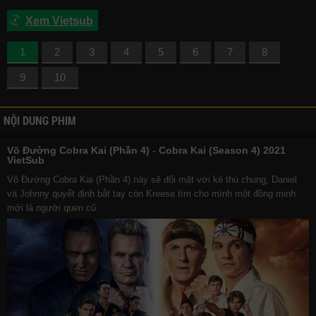
Xem Vietsub
1
2
3
4
5
6
7
8
9
10
NỘI DUNG PHIM
Võ Đường Cobra Kai (Phần 4)
-
Cobra Kai (Season 4) 2021
VietSub
Võ Đường Cobra Kai (Phần 4) này sẽ đối mặt với kẻ thù chung, Daniel
và Johnny quyết định bắt tay còn Kreese tìm cho mình một đồng minh
mới là người quen cũ.