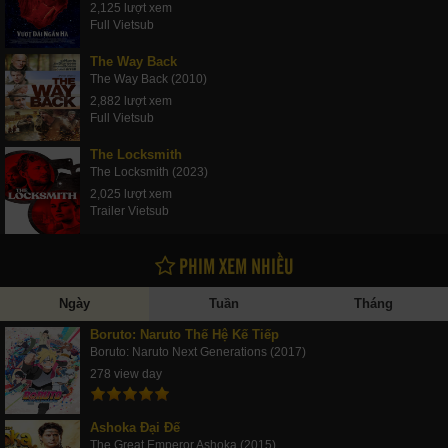
2,125 lượt xem
Full Vietsub
The Way Back
The Way Back (2010)
2,882 lượt xem
Full Vietsub
The Locksmith
The Locksmith (2023)
2,025 lượt xem
Trailer Vietsub
PHIM XEM NHIỀU
Ngày
Tuần
Tháng
Boruto: Naruto Thế Hệ Kế Tiếp
Boruto: Naruto Next Generations (2017)
278 view day
Ashoka Đại Đế
The Great Emperor Ashoka (2015)