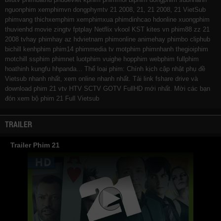
nguonphim
xemphimvn
dongphymtv 21 2008, 21, 21 2008, 21 VietSub
phimvang
thichxemphim
xemphimxua
phimdinhcao
hdonline
xuongphim
thuvienhd
movie zingtv fptplay Netflix
vkool
KST
kites
vn
phim88
zz 21
2008
tvhay
phimhay
az
hdvietnam
phimonline
animehay
phimbo
cliphub
bichill
kenhphim
phim14
phimmedia
tv
motphim
phimnhanh
thegioiphim
motchill
ssphim
phimnet
luotphim
vuighe
hopphim
webphim
fullphim
hoathinh
kungfu
hhpanda
... Thể loại phim: Chính kịch cập nhật phụ đề
Vietsub nhanh nhất, xem online nhanh nhất. Tải link fshare drive và
download phim 21 vtv HTV SCTV GOTV FullHD mới nhất. Mời các bạn
đón xem bộ phim
21
Full Vietsub
TRAILER
Trailer Phim 21