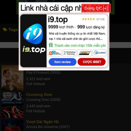
Đóng QC [×]
Tags:
21
21
PHIM LIÊN QUAN
Đáp Đền Tiếp Nối
Pay It Forward (2000)
2,321 lượt xem
Full Vietsub
Crossing Over
Crossing Over (2009)
2,445 lượt xem
Full Vietsub
Vượt Dải Ngân Hà
Across the Universe (2007)