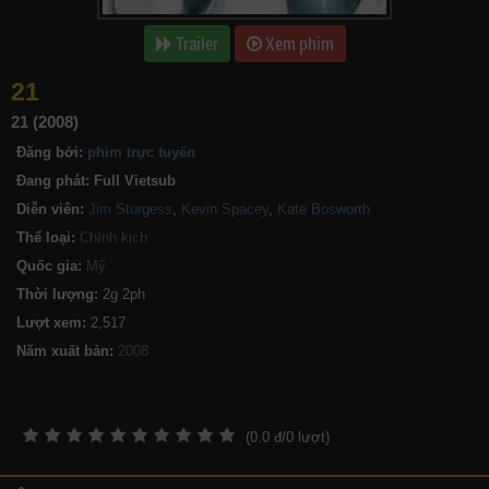
Trailer
Xem phim
21
21 (2008)
Đăng bởi:
phim trực tuyến
Đang phát:
Full Vietsub
Diễn viên:
Jim Sturgess
,
Kevin Spacey
,
Kate Bosworth
Thể loại:
Chính kịch
Quốc gia:
Mỹ
Thời lượng:
2g 2ph
Lượt xem:
2,517
Năm xuất bản:
(
0.0
đ/
0
lượt)