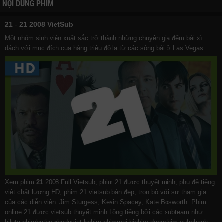
NỘI DUNG PHIM
21
-
21 2008 VietSub
Một nhóm sinh viên xuất sắc trở thành những chuyên gia đếm bài xì
dách với mục đích cua hàng triệu đô la từ các sòng bài ở Las Vegas.
Xem phim
21
2008 Full Vietsub, phim 21 được thuyết minh, phụ đề tiếng
việt chất lượng HD, phim 21 vietsub bản đẹp, trọn bộ với sự tham gia
của các diễn viên: Jim Sturgess, Kevin Spacey, Kate Bosworth. Phim
online 21 được vietsub thuyết minh Lồng tiếng bởi các subteam như
bilutv
phimbathu
phudeviet
kphim
phimmoi
biphim
dongphim
subnhanh