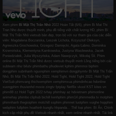
Xem phim
Bí Mật Thị Trấn Nhỏ
2022 Hoàn Tất (6/6), phim Bi Mat Thi
Tran Nho được thuyết minh, phụ đề tiếng việt chất lượng HD, phim Bí
Mật Thị Trấn Nhỏ vietsub bản đẹp, trọn bộ với sự tham gia của các diễn
viên: Magdalena Boczarska, Leszek Lichota, Krzysztof Oleksyn,
Agnieszka Grochowska, Grzegorz Damięcki, Agata Łabno, Dominika
Krzemińska, Klementyna Karnkowska, Justyna Wasilewska, Jacek
Poniedziałek, Julia Wyszyńska, Adam Nawojczyk, Mikołaj Śli. Phim
online Bí Mật Thị Trấn Nhỏ được vietsub thuyết minh Lồng tiếng bởi các
subteam như
bilutv
phimbathu
phudeviet
kphim
phimmoi
biphim
dongphim
subnhanh
nguonphim
xemphimvn
dongphymtv Bí Mật Thị Trấn
Nhỏ, Bí Mật Thị Trấn Nhỏ 2022, Hold Tight, Hold Tight 2022, Hold Tight
VietSub
phimvang
thichxemphim
xemphimxua
phimdinhcao
hdonline
xuongphim
thuvienhd
movie zingtv fptplay Netflix
vkool
KST
kites
vn
phim88
zz Hold Tight 2022
tvhay
phimhay
az
hdvietnam
phimonline
animehay
phimbo
cliphub
bichill
kenhphim
phim14
phimmedia
tv
motphim
phimnhanh
thegioiphim
motchill
ssphim
phimnet
luotphim
vuighe
hopphim
webphim
fullphim
hoathinh
kungfu
hhpanda
... Thể loại phim: Bí Ẩn, Chính
kịch cập nhật phụ đề Vietsub nhanh nhất, xem online nhanh nhất. Tải link