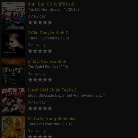
Anh, Em, Cô ấy (Phần 4)
You Me Her (Season 4) (2019)
0 view day
3 Câu Chuyện Kinh Dị
Three... Extremes (2004)
0 view day
Bí Mật Của Gia Đình
The Quiet Family (1998)
0 view day
Huyết Giới Chiến Tuyến 2
Blood Blockade Battlefront And Beyond (2017)
0 view day
Kẻ Cướp Vùng Hindostan
Thugs of Hindostan (2018)
0 view day