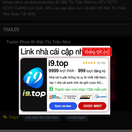
fshare drive và download phim Bí Mật Thị Trấn Nhỏ vtv HTV SCTV
GOTV FullHD mới nhất. Mời các bạn đón xem bộ phim
Bí Mật Thị Trấn
Nhỏ
Hoàn Tất (6/6)
TRAILER
Trailer Phim Bí Mật Thị Trấn Nhỏ
Đóng QC [×]
Tags:
bí mật thị trấn nhỏ
hold tight