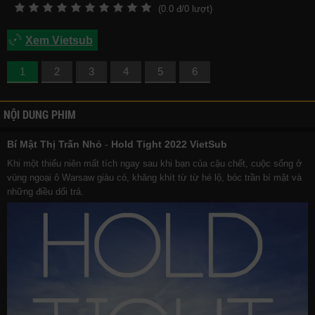
(
0.0
đ/
0
lượt)
Xem Vietsub
1
2
3
4
5
6
NỘI DUNG PHIM
Bí Mật Thị Trấn Nhỏ
-
Hold Tight 2022 VietSub
Khi một thiếu niên mất tích ngay sau khi bạn của cậu chết, cuộc sống ở
vùng ngoại ô Warsaw giàu có, khăng khít từ từ hé lộ, bóc trần bí mật và
những điều dối trá.