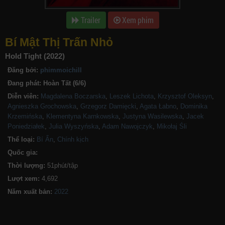
Trailer
Xem phim
Bí Mật Thị Trấn Nhỏ
Hold Tight (2022)
Đăng bởi:
phimmoichill
Đang phát:
Hoàn Tất (6/6)
Diễn viên:
Magdalena Boczarska
,
Leszek Lichota
,
Krzysztof Oleksyn
,
Agnieszka Grochowska
,
Grzegorz Damięcki
,
Agata Łabno
,
Dominika
Krzemińska
,
Klementyna Karnkowska
,
Justyna Wasilewska
,
Jacek
Poniedziałek
,
Julia Wyszyńska
,
Adam Nawojczyk
,
Mikołaj Śli
Thể loại:
Bí Ẩn
,
Chính kịch
Quốc gia:
Thời lượng:
51phút/tập
Lượt xem:
4,692
Năm xuất bản: