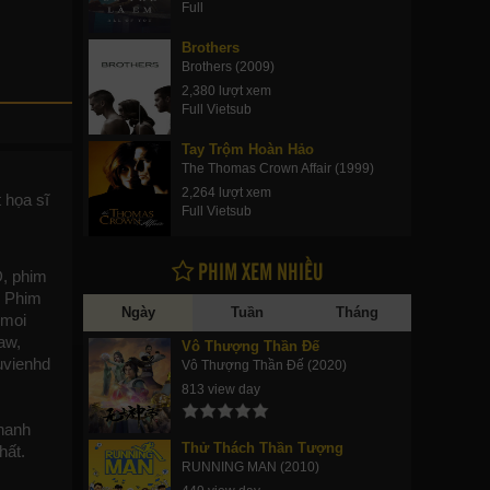
Full
Brothers
Brothers (2009)
2,380 lượt xem
Full Vietsub
Tay Trộm Hoàn Hảo
The Thomas Crown Affair (1999)
2,264 lượt xem
 họa sĩ
Full Vietsub
PHIM XEM NHIỀU
D, phim
. Phim
Ngày
Tuần
Tháng
moi
aw,
Vô Thượng Thần Đế
uvienhd
Vô Thượng Thần Đế (2020)
813 view day
nhanh
Thử Thách Thần Tượng
hất.
RUNNING MAN (2010)