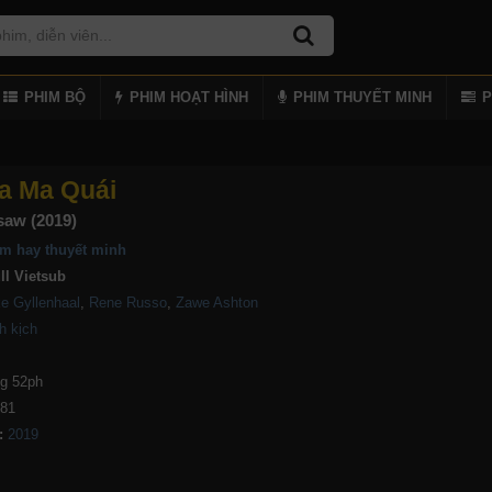
PHIM BỘ
PHIM HOẠT HÌNH
PHIM THUYẾT MINH
P
a Ma Quái
saw (2019)
m hay thuyết minh
ll Vietsub
e Gyllenhaal
,
Rene Russo
,
Zawe Ashton
h kịch
g 52ph
881
: