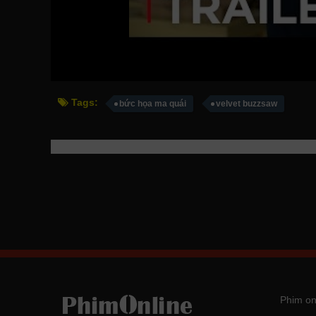
Tags:
bức họa ma quái
velvet buzzsaw
Phim on