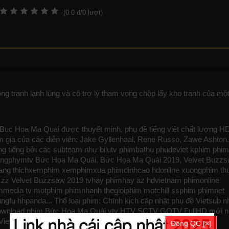
(
0.0
đ/
0
lượt)
g tranh lạnh lùng và cô trợ lý tham vọng chộp lấy kho tranh của một
 Buc Hoa Ma Quai được thuyết minh, phụ đề tiếng việt chất lượng H
m gia của các diễn viên: Jake Gyllenhaal, Rene Russo, Zawe Ashton
ng tiếng bởi các subteam như
bilutv
phimbathu
phudeviet
kphim
phim
ngphymtv Bức Họa Ma Quái, Bức Họa Ma Quái 2019, Velvet Buzzs
ang
thichxemphim
xemphimxua
phimdinhcao
hdonline
xuongphim
th
zz Velvet Buzzsaw 2019
tvhay
phimhay
az
hdvietnam
phimonline
mmedia
tv
motphim
phimnhanh
thegioiphim
motchill
ssphim
phimnet
ungfu
hhpanda
... Thể loại phim: Chính kịch cập nhật phụ đề Vietsub 
 và download phim Bức Họa Ma Quái vtv HTV SCTV GOTV FullHD mới n
Vietsub
Đóng QC [×]