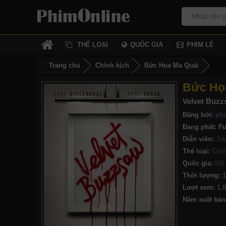
THỂ LOẠI
QUỐC GIA
PHIM LẺ
Trang chủ
Chính kịch
Bức Họa Ma Quái
Bức Họ
Velvet Buzz
Đăng bởi:
phi
Đang phát:
Fu
Diễn viên:
Jak
Thể loại:
Chín
Quốc gia:
Mỹ
Thời lượng:
1
Lượt xem:
1,
Năm xuất bản