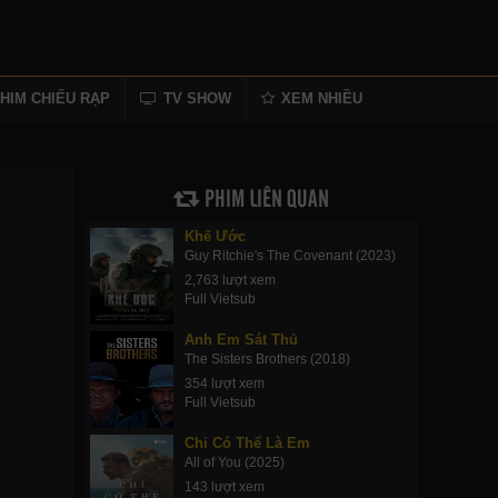
HIM CHIẾU RẠP
TV SHOW
XEM NHIỀU
PHIM LIÊN QUAN
Khế Ước
Guy Ritchie's The Covenant (2023)
2,763 lượt xem
Full Vietsub
Anh Em Sát Thủ
The Sisters Brothers (2018)
354 lượt xem
Full Vietsub
Chỉ Có Thể Là Em
All of You (2025)
143 lượt xem