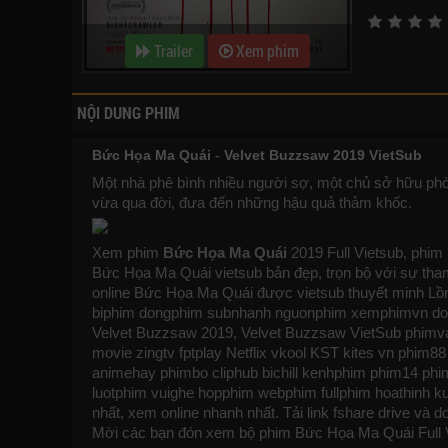
Trailer
Xem phim
NỘI DUNG PHIM
Bức Họa Ma Quái
-
Velvet Buzzsaw 2019 VietSub
Một nhà phê bình nhiều người sợ, một chủ sở hữu phòn
vừa qua đời, đưa đến những hậu quả thảm khốc.
Xem phim
Bức Họa Ma Quái
2019 Full Vietsub, phim
Bức Họa Ma Quái vietsub bản đẹp, trọn bộ với sự tha
online Bức Họa Ma Quái được vietsub thuyết minh Lồ
biphim
dongphim
subnhanh
nguonphim
xemphimvn
do
Velvet Buzzsaw 2019, Velvet Buzzsaw VietSub
phimv
movie zingtv fptplay Netflix
vkool
KST
kites
vn
phim88
animehay
phimbo
cliphub
bichill
kenhphim
phim14
phi
luotphim
vuighe
hopphim
webphim
fullphim
hoathinh
k
nhất, xem online nhanh nhất. Tải link fshare drive
Mời các bạn đón xem bộ phim
Bức Họa Ma Quái
Full 