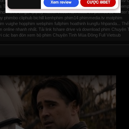
oi
biphim
dongphim
subnhanh
nguonphim
xemphimvn
dongphymtv 
ale, Winter's Tale 2014, Winter's Tale VietSub
phimvang
thichxem
nhd
movie zingtv fptplay Netflix
vkool
KST
kites
vn
phim88
zz Winter'
ay
phimbo
cliphub
bichill
kenhphim
phim14
phimmedia
tv
motphim
him
vuighe
hopphim
webphim
fullphim
hoathinh
kungfu
hhpanda
... Thể
 online nhanh nhất. Tải link fshare drive và download phim Chuyện 
i các bạn đón xem bộ phim
Chuyện Tình Mùa Đông
Full Vietsub