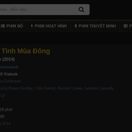
PHIM BỘ
PHIM HOẠT HÌNH
PHIM THUYẾT MINH
P
 Tình Mùa Đông
e (2014)
mevietsub
ll Vietsub
va Goldsman
sica Brown Findlay
,
Colin Farrell
,
Russell Crowe
,
Jennifer Connelly
 Lý
18 phút
198
: