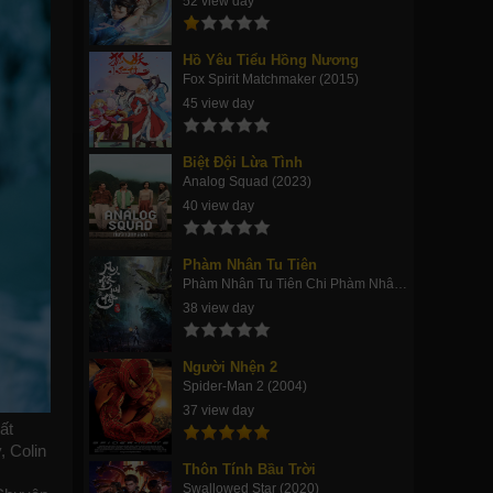
52 view day
Hồ Yêu Tiểu Hồng Nương
Fox Spirit Matchmaker (2015)
45 view day
Biệt Đội Lừa Tình
Analog Squad (2023)
40 view day
Phàm Nhân Tu Tiên
Phàm Nhân Tu Tiên Chi Phàm Nhân Phong Khởi Thiên Nam, Fan Ren Xiu Xian Zhuan (2020)
38 view day
Người Nhện 2
Spider-Man 2 (2004)
37 view day
ất
, Colin
Thôn Tính Bầu Trời
Swallowed Star (2020)