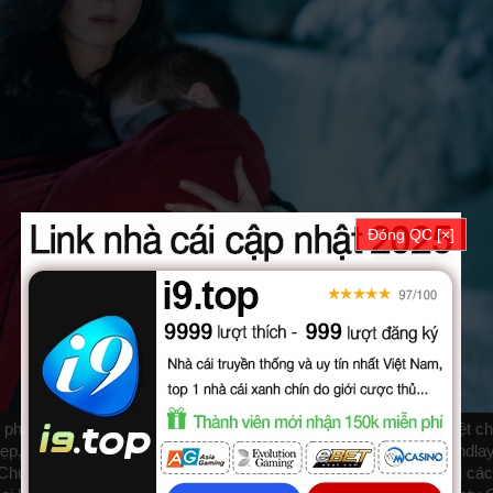
Đóng QC [×]
, phim Chuyen Tinh Mua Dong được thuyết minh, phụ đề tiếng việt ch
 trọn bộ với sự tham gia của các diễn viên: Jessica Brown Findlay
ne Chuyện Tình Mùa Đông được vietsub thuyết minh Lồng tiếng bởi các