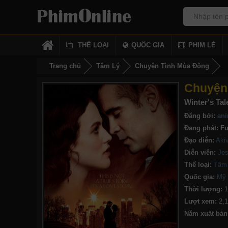
THỂ LOẠI
QUỐC GIA
PHIM LẺ
Trang chủ
Tâm Lý
Chuyện Tình Mùa Đông
Chuyện
Winter's Tal
Đăng bởi:
ani
Đang phát:
Fu
Đạo diễn:
Aki
Diễn viên:
Jes
Thể loại:
Tâm
Quốc gia:
Mỹ
Thời lượng:
1
Lượt xem:
2,
Năm xuất bản