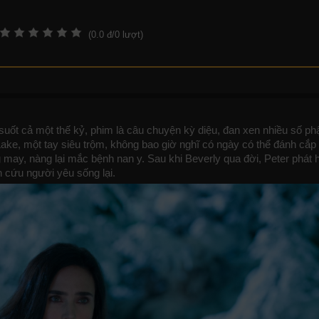
(
0.0
đ/
0
lượt)
 suốt cả một thế kỷ, phim là câu chuyện kỳ diệu, đan xen nhiều số ph
r Lake, một tay siêu trộm, không bao giờ nghĩ có ngày có thể đánh cắ
g may, nàng lại mắc bệnh nan y. Sau khi Beverly qua đời, Peter phát 
h cứu người yêu sống lại.