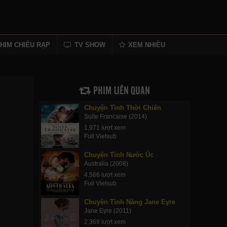
HIM CHIẾU RẠP
TV SHOW
XEM NHIỀU
PHIM LIÊN QUAN
Chuyện Tình Thời Chiến
Suite Francaise (2014)
1,971 lượt xem
Full Vietsub
Chuyện Tình Nước Úc
Australia (2008)
4,566 lượt xem
Full Vietsub
Chuyện Tình Nàng Jane Eyre
Jane Eyre (2011)
2,369 lượt xem