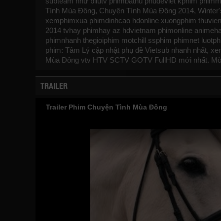
subteam như
bilutv
phimbathu
phudeviet
kphim
phimm
Tình Mùa Đông, Chuyện Tình Mùa Đông 2014, Winter's T
xemphimxua
phimdinhcao
hdonline
xuongphim
thuvie
2014
tvhay
phimhay
az
hdvietnam
phimonline
animeh
phimnhanh
thegioiphim
motchill
ssphim
phimnet
luotp
phim: Tâm Lý cập nhật phụ đề Vietsub nhanh nhất, xem
Mùa Đông vtv HTV SCTV GOTV FullHD mới nhất. Mờ
TRAILER
Trailer Phim Chuyện Tình Mùa Đông