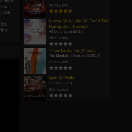
Chuyện
34 view day
phim
s Tale
Lương Sinh, Liệu Đôi Ta Có Thể
 loại
Ngừng Đau Thương?
Tình
All Out of Love (2018)
28 view day
Thám Tử Đại Tài (Phần 5)
The Mentalist (Season 5) (2013)
27 view day
Quái Xế Mafia
Collide (2016)
24 view day