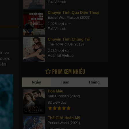
Full Vietsub
Chuyện Tình Qua Điện Thoại
Easier With Practice (2009)
1,926 lượt xem
Full Vietsub
Chuyện Tình Chúng Tôi
The Hows of Us (2018)
2,235 lượt xem
ận và
Hoàn tất Vietsub
p được
hiện
PHIM XEM NHIỀU
Ngày
Tuần
Tháng
Hoa Máu
Kan Cicekleri (2022)
82 view day
Thế Giới Hoàn Mỹ
Perfect World (2021)