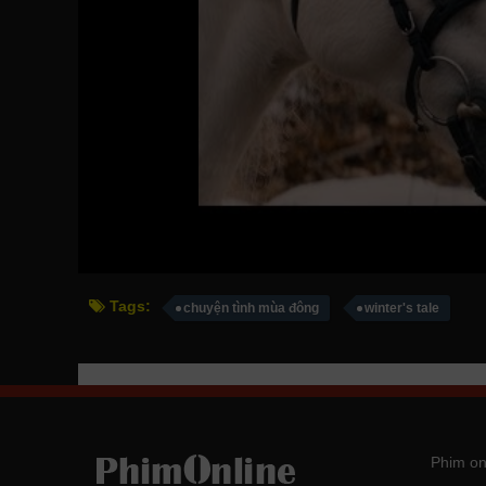
Tags:
chuyện tình mùa đông
winter's tale
Phim on