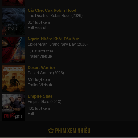
Cái Chết Của Robin Hood
The Death of Robin Hood (2026)
317 lượt xem
Full Vietsub
Người Nhện: Khởi Đầu Mới
Spider-Man: Brand New Day (2026)
1,818 lượt xem
Trailer Vietsub
Desert Warrior
Desert Warrior (2026)
301 lượt xem
Trailer Vietsub
Empire State
Empire State (2013)
431 lượt xem
Full
PHIM XEM NHIỀU