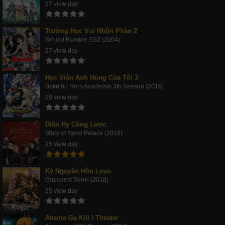
27 view day
Trường Học Vui Nhộn Phần 2
School Rumble SS2 (2004)
27 view day
Học Viện Anh Hùng Của Tôi 3
Boku no Hero Academia 3th Season (2018)
26 view day
Diên Hy Công Lược
Story of Yanxi Palace (2018)
25 view day
Kỷ Nguyên Hỗn Loạn
Grancrest Senki (2018)
25 view day
Akame Ga Kill ! Theater