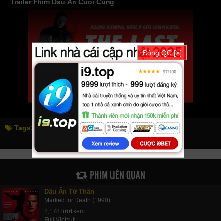
Trailer Phim Dấu Ấn Cuối Cùng
Đóng QC [×]
Tags:
dấu ấn cuối cùng
the last mark
PHIM LIÊN QUAN
Dấu Ấn Tử Thần
Marked for Death (1990)
2,178 lượt xem
Full Vietsub