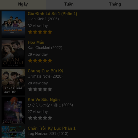
Ngày
Tuần
Tháng
Gia Đình Là Số 1 (Phần 1)
High Kick 1 (2006)
32 view day
Hoa Máu
Kan Cicekleri (2022)
29 view day
Chung Cực Bút Ký
Ultimate Note (2020)
28 view day
Khi Ve Sầu Ngân
ひぐらしのなく顷に (2006)
27 view day
Chân Trời Ký Lục Phần 1
Log Horizon SS1 (2013)