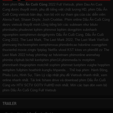
Xem phim
Dấu Ấn Cuối Cùng
2022 Full Vietsub, phim Dau An Cuoi
Cung được thuyết minh, phụ đề tiếng việt chất lượng HD, phim Dấu Ấn
Cuối Cùng vietsub bản đẹp, trọn bộ với sự tham gia của các diễn viên:
Alexia Fast, Shawn Doyle, Josh Cruddas. Phim online Dấu Ấn Cuối Cùng
được vietsub thuyết minh Lồng tiếng bởi các subteam như
bilutv
phimbathu
phudeviet
kphim
phimmoi
biphim
dongphim
subnhanh
nguonphim
xemphimvn
dongphymtv Dấu Ấn Cuối Cùng, Dấu Ấn Cuối
Cùng 2022, The Last Mark, The Last Mark 2022, The Last Mark VietSub
phimvang
thichxemphim
xemphimxua
phimdinhcao
hdonline
xuongphim
thuvienhd
movie zingtv fptplay Netflix
vkool
KST
kites
vn
phim88
zz The
Last Mark 2022
tvhay
phimhay
az
hdvietnam
phimonline
animehay
phimbo
cliphub
bichill
kenhphim
phim14
phimmedia
tv
motphim
phimnhanh
thegioiphim
motchill
ssphim
phimnet
luotphim
vuighe
hopphim
webphim
fullphim
hoathinh
kungfu
hhpanda
... Thể loại phim: Hành Động,
Phiêu Lưu, Hình Sự, Tâm Lý cập nhật phụ đề Vietsub nhanh nhất, xem
online nhanh nhất. Tải link fshare drive và download phim Dấu Ấn Cuối
Cùng vtv HTV SCTV GOTV FullHD mới nhất. Mời các bạn đón xem bộ
phim
Dấu Ấn Cuối Cùng
Full Vietsub
TRAILER