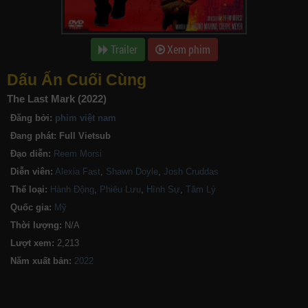
Trailer
Xem phim
Dấu Ấn Cuối Cùng
The Last Mark (2022)
Đăng bởi:
phim việt nam
Đang phát:
Full Vietsub
Đạo diễn:
Reem Morsi
Diễn viên:
Alexia Fast
,
Shawn Doyle
,
Josh Cruddas
Thể loại:
Hành Động
,
Phiêu Lưu
,
Hình Sự
,
Tâm Lý
Quốc gia:
Mỹ
Thời lượng:
N/A
Lượt xem:
2,213
Năm xuất bản: