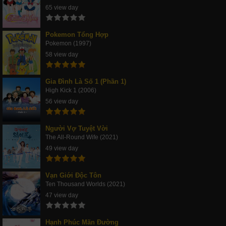
65 view day
Pokemon Tổng Hợp
Pokemon (1997)
58 view day
Gia Đình Là Số 1 (Phần 1)
High Kick 1 (2006)
56 view day
Người Vợ Tuyệt Vời
The All-Round Wife (2021)
49 view day
Vạn Giới Độc Tôn
Ten Thousand Worlds (2021)
47 view day
Hạnh Phúc Mãn Đường