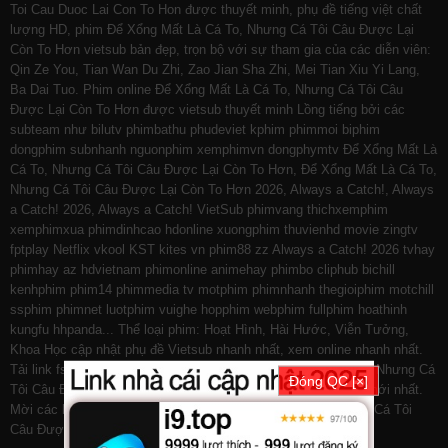
Toi Cau Duoc Lai Con To Hon được thuyết minh, phụ đề tiếng việt chất
lượng HD, phim Để Xổng Mất Là Cá To, Nhưng Cá Tôi Câu Được Lại
Còn To Hơn vietsub bản đẹp, trọn bộ với sự tham gia của các diễn viên:
Qin Ze You, Tian Wan Du Zhi, Zao Jian Sha Zhi, Mei Tian Xiu Yi Lang,
Ba Dai Tuo. Phim online Để Xổng Mất Là Cá To, Nhưng Cá Tôi Câu
Được Lại Còn To Hơn được vietsub thuyết minh Lồng tiếng bởi các
subteam như
bilutv
phimbathu
phudeviet
kphim
phimmoi
biphim
dongphim
subnhanh
nguonphim
xemphimvn
dongphymtv Để Xổng Mất Là
Cá To, Nhưng Cá Tôi Câu Được Lại Còn To Hơn, Để Xổng Mất Là Cá To,
Nhưng Cá Tôi Câu Được Lại Còn To Hơn 2026, Always a Catch!, Always
a Catch! 2026, Always a Catch! VietSub
phimvang
thichxemphim
xemphimxua
phimdinhcao
hdonline
xuongphim
thuvienhd
movie zingtv
fptplay Netflix
vkool
KST
kites
vn
phim88
zz Always a Catch! 2026
tvhay
phimhay
az
hdvietnam
phimonline
animehay
phimbo
cliphub
bichill
kenhphim
phim14
phimmedia
tv
motphim
phimnhanh
thegioiphim
motchill
ssphim
phimnet
luotphim
vuighe
hopphim
webphim
fullphim
hoathinh
kungfu
hhpanda
... Thể loại phim: Hoạt Hình, Hài Hước, Viễn Tưởng,
Khoa Học cập nhật phụ đề Vietsub nhanh nhất, xem online nhanh nhất.
Tải link fshare drive và download phim Để Xổng Mất Là Cá To, Nhưng Cá
Đóng QC [×]
Tôi Câu Được Lại Còn To Hơn vtv HTV SCTV GOTV FullHD mới nhất.
Mời các bạn đón xem bộ phim
Để Xổng Mất Là Cá To, Nhưng Cá Tôi
Câu Được Lại Còn To Hơn
Hoàn tất (12/12)