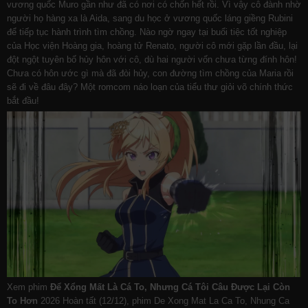
vương quốc Muro gần như đã có nơi có chốn hết rồi. Vì vậy cô đành nhờ
người họ hàng xa là Aida, sang du học ở vương quốc láng giềng Rubini
để tiếp tục hành trình tìm chồng. Nào ngờ ngay tại buổi tiệc tốt nghiệp
của Học viện Hoàng gia, hoàng tử Renato, người cô mới gặp lần đầu, lại
đột ngột tuyên bố hủy hôn với cô, dù hai người vốn chưa từng đính hôn!
Chưa có hôn ước gì mà đã đòi hủy, con đường tìm chồng của Maria rồi
sẽ đi về đâu đây? Một romcom náo loạn của tiểu thư giỏi võ chính thức
bắt đầu!
Xem phim
Để Xổng Mất Là Cá To, Nhưng Cá Tôi Câu Được Lại Còn
To Hơn
2026 Hoàn tất (12/12), phim De Xong Mat La Ca To, Nhung Ca