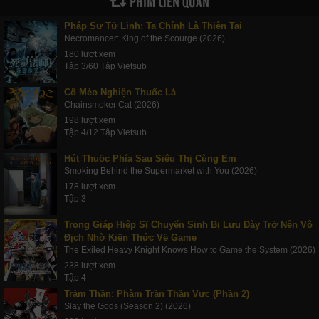
PHIM LIÊN QUAN
Pháp Sư Tử Linh: Ta Chính Là Thiên Tai
Necromancer: King of the Scourge (2026)
180 lượt xem
Tập 3/60 Tập Vietsub
Cô Mèo Nghiện Thuốc Lá
Chainsmoker Cat (2026)
198 lượt xem
Tập 4/12 Tập Vietsub
Hút Thuốc Phía Sau Siêu Thị Cùng Em
Smoking Behind the Supermarket with You (2026)
178 lượt xem
Tập 3
Trọng Giáp Hiệp Sĩ Chuyển Sinh Bị Lưu Đày Trở Nên Vô
Địch Nhờ Kiến Thức Về Game
The Exiled Heavy Knight Knows How to Game the System (2026)
238 lượt xem
Tập 4
Trảm Thần: Phàm Trần Thần Vực (Phần 2)
Slay the Gods (Season 2) (2026)