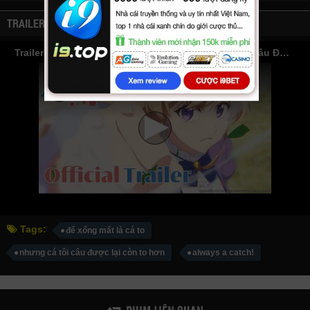
TRAILER
Trailer Phim Để Xổng Mất Là Cá To, Nhưng Cá Tôi Câu Được Lại Còn To Hơn
Tags:
để xổng mất là cá to
nhưng cá tôi câu được lại còn to hơn
always a catch!