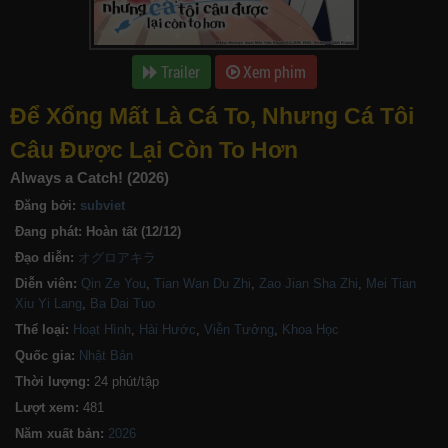
Trailer
Xem phim
Để Xổng Mất Là Cá To, Nhưng Cá Tôi
Câu Được Lại Còn To Hơn
Always a Catch! (2026)
Đăng bởi:
subviet
Đang phát:
Hoàn tất (12/12)
Đạo diễn:
オグロアキラ
Diễn viên:
Qin Ze You
,
Tian Wan Du Zhi
,
Zao Jian Sha Zhi
,
Mei Tian
Xiu Yi Lang
,
Ba Dai Tuo
Thể loại:
Hoạt Hình
,
Hài Hước
,
Viễn Tưởng
,
Khoa Học
Quốc gia:
Nhật Bản
Thời lượng:
24 phút/tập
Lượt xem:
481
Năm xuất bản: