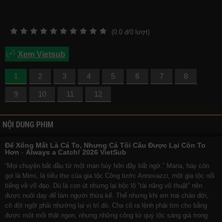
(
0.0
đ/
0
lượt)
Xem Vietsub
1
2
3
4
5
6
7
8
9
10
11
12
NỘI DUNG PHIM
Để Xổng Mất Là Cá To, Nhưng Cá Tôi Câu Được Lại Còn To
Hơn
-
Always a Catch! 2026 VietSub
‟Mọi chuyện bắt đầu từ một màn hủy hôn đầy bất ngờ.‟ Maria, hay còn
gọi là Mimi, là tiểu thư của gia tộc Công tước Annovazzi, một gia tộc nổi
tiếng về võ đạo. Dù là con út nhưng lại bộc lộ ‟tài năng võ thuật‟ nên
được nuôi dạy để làm người thừa kế. Thế nhưng khi em trai chào đời,
cô đột ngột phải nhường lại vị trí đó. Cha cô ra lệnh phải tìm cho bằng
được một mối thật ngon, nhưng những công tử quý tộc sáng giá trong