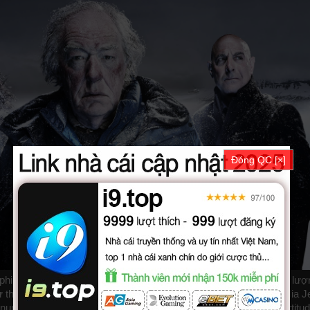
Đóng QC [×]
phim Fortitude (Phan 1) được thuyết minh, phụ đề tiếng việt chất lư
ự tham gia của các diễn viên: Richard Dormer, Sienna Guillory, Mia J
nur Haraldsson, Alexandra Moen, Dennis Quaid. Phim online Fortitu