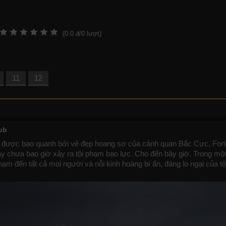
(
0.0
đ/
0
lượt)
11
12
ub
dù được bao quanh bởi vẻ đẹp hoang sơ của cảnh quan Bắc Cực, Forti
 đây chưa bao giờ xảy ra tội phạm bạo lực. Cho đến bây giờ. Trong mộ
ạm đến tất cả mọi người và nỗi kinh hoàng bí ẩn, đáng lo ngại của tộ