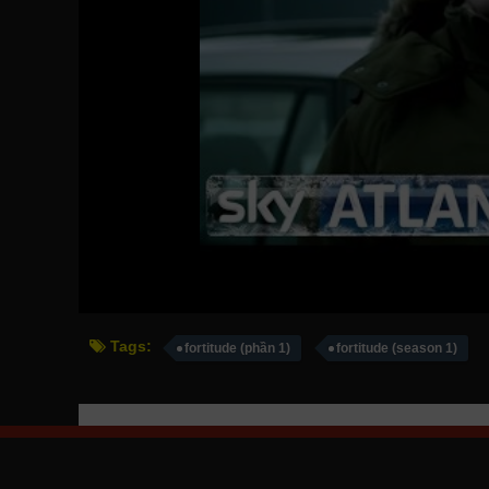
Tags:
fortitude (phần 1)
fortitude (season 1)