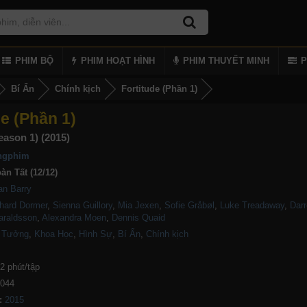
PHIM BỘ
PHIM HOẠT HÌNH
PHIM THUYẾT MINH
P
Bí Ẩn
Chính kịch
Fortitude (Phần 1)
de (Phần 1)
eason 1) (2015)
ngphim
àn Tất (12/12)
an Barry
hard Dormer
,
Sienna Guillory
,
Mia Jexen
,
Sofie Gråbøl
,
Luke Treadaway
,
Dar
araldsson
,
Alexandra Moen
,
Dennis Quaid
 Tưởng
,
Khoa Học
,
Hình Sự
,
Bí Ẩn
,
Chính kịch
2 phút/tập
,044
: