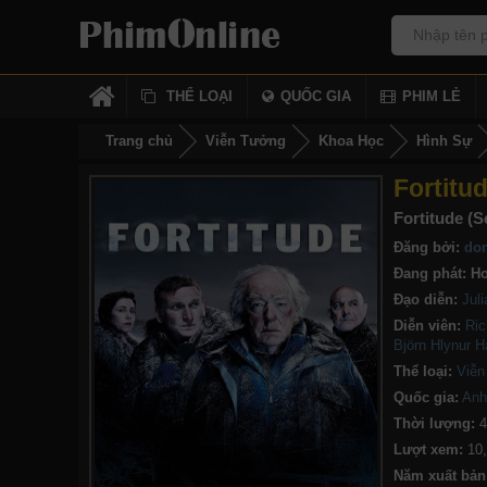
THỂ LOẠI
QUỐC GIA
PHIM LẺ
Trang chủ
Viễn Tưởng
Khoa Học
Hình Sự
Fortitu
Fortitude (S
Đăng bởi:
do
Đang phát:
Ho
Đạo diễn:
Juli
Diễn viên:
Ric
Björn Hlynur H
Thể loại:
Viễn
Quốc gia:
Anh
Thời lượng:
4
Lượt xem:
10
Năm xuất bản