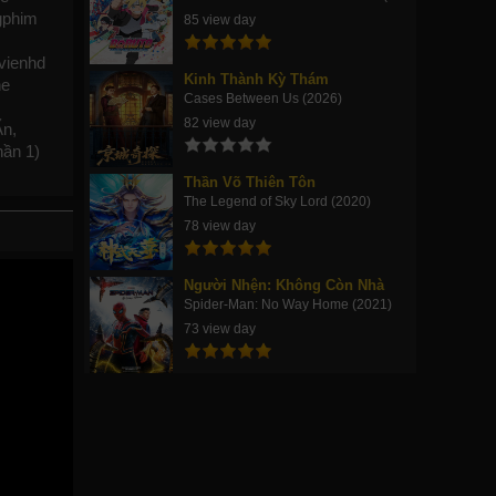
gphim
85 view day
vienhd
Kinh Thành Kỳ Thám
ne
Cases Between Us (2026)
82 view day
Ẩn,
hần 1)
Thần Võ Thiên Tôn
The Legend of Sky Lord (2020)
78 view day
Người Nhện: Không Còn Nhà
Spider-Man: No Way Home (2021)
73 view day