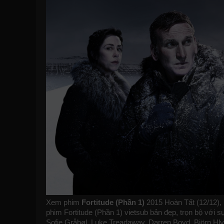
Xem phim
Fortitude (Phần 1)
2015 Hoàn Tất (12/12), 
phim Fortitude (Phần 1) vietsub bản đẹp, trọn bộ với s
Sofie Gråbøl, Luke Treadaway, Darren Boyd, Björn Hly