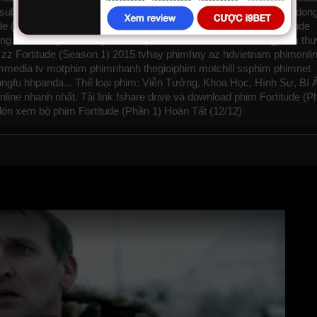
c subteam như
bilutv
phimbathu
phudeviet
kphim
phimmoi
biphim
don
 (Phần 1), Fortitude (Phần 1) 2015, Fortitude (Season 1), Fortitude
ng
thichxemphim
xemphimxua
phimdinhcao
hdonline
xuongphim
thu
zz Fortitude (Season 1) 2015
tvhay
phimhay
az
hdvietnam
phimonli
mmedia
tv
motphim
phimnhanh
thegioiphim
motchill
ssphim
phimnet
ungfu
hhpanda
... Thể loại phim: Viễn Tưởng, Khoa Học, Hình Sự, Bí 
line nhanh nhất. Tải link fshare drive và download phim Fortitude (P
đón xem bộ phim
Fortitude (Phần 1)
Hoàn Tất (12/12)