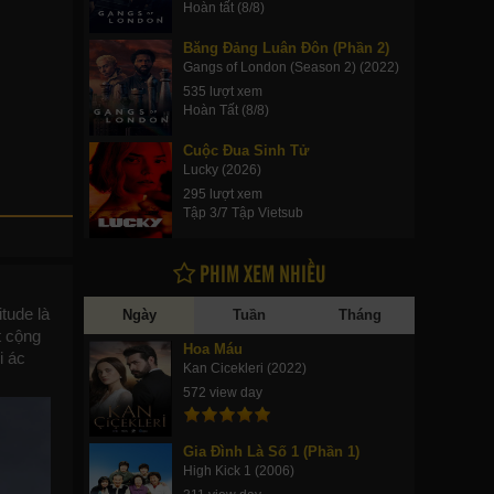
Hoàn tất (8/8)
Băng Đảng Luân Đôn (Phần 2)
Gangs of London (Season 2) (2022)
535 lượt xem
Hoàn Tất (8/8)
Cuộc Đua Sinh Tử
Lucky (2026)
295 lượt xem
Tập 3/7 Tập Vietsub
PHIM XEM NHIỀU
tude là
Ngày
Tuần
Tháng
t cộng
Hoa Máu
i ác
Kan Cicekleri (2022)
572 view day
Gia Đình Là Số 1 (Phần 1)
High Kick 1 (2006)