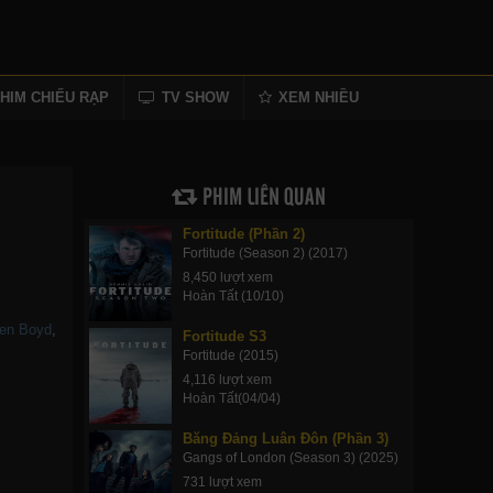
HIM CHIẾU RẠP
TV SHOW
XEM NHIỀU
PHIM LIÊN QUAN
Fortitude (Phần 2)
Fortitude (Season 2) (2017)
8,450 lượt xem
Hoàn Tất (10/10)
ren Boyd
,
Fortitude S3
Fortitude (2015)
4,116 lượt xem
Hoàn Tất(04/04)
Băng Đảng Luân Đôn (Phần 3)
Gangs of London (Season 3) (2025)
731 lượt xem