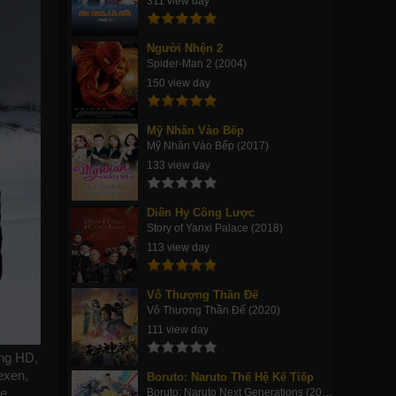
311 view day
Người Nhện 2
Spider-Man 2 (2004)
150 view day
Mỹ Nhân Vào Bếp
Mỹ Nhân Vào Bếp (2017)
133 view day
Diên Hy Công Lược
Story of Yanxi Palace (2018)
113 view day
Vô Thượng Thần Đế
Vô Thượng Thần Đế (2020)
111 view day
ợng HD,
exen,
Boruto: Naruto Thế Hệ Kế Tiếp
de
Boruto: Naruto Next Generations (2017)