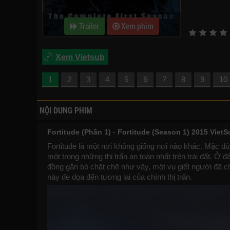
Trailer
Xem phim
Xem Vietsub
1
2
3
4
5
6
7
8
9
10
NỘI DUNG PHIM
Fortitude (Phần 1)
-
Fortitude (Season 1) 2015 VietS
Fortitude là một nơi không giống nơi nào khác. Mặc 
một trong những thị trấn an toàn nhất trên trái đất. Ở
đồng gắn bó chặt chẽ như vậy, một vụ giết người đã ch
này đe dọa đến tương lai của chính thị trấn.