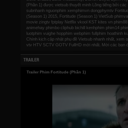
(Phần 1) được vietsub thuyết minh Lồng tiếng bởi cá
subnhanh
nguonphim
xemphimvn
dongphymtv Fortitude
(Season 1) 2015, Fortitude (Season 1) VietSub
phimva
movie zingtv fptplay Netflix
vkool
KST
kites
vn
phim88
animehay
phimbo
cliphub
bichill
kenhphim
phim14
phi
luotphim
vuighe
hopphim
webphim
fullphim
hoathinh
k
Chính kịch cập nhật phụ đề Vietsub nhanh nhất, xem on
vtv HTV SCTV GOTV FullHD mới nhất. Mời các bạn 
TRAILER
Trailer Phim Fortitude (Phần 1)