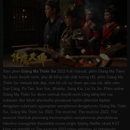
Xem phim
Giáng Ma Thiên Sư
2022 Full Vietsub, phim Giang Ma Thien
Su được thuyết minh, phụ đề tiếng việt chất lượng HD, phim Giáng Ma
Thiên Sư vietsub bản đẹp, trọn bộ với sự tham gia của các diễn viên:
Sun Cong, Pu Tao, Sun Yue, Murphy, Jiang Kai, Liu Ya Jin. Phim online
Giáng Ma Thiên Sư được vietsub thuyết minh Lồng tiếng bởi các
subteam như
bilutv
phimbathu
phudeviet
kphim
phimmoi
biphim
dongphim
subnhanh
nguonphim
xemphimvn
dongphymtv Giáng Ma Thiên
Sư, Giáng Ma Thiên Sư 2022, The exorcist, The exorcist 2022, The
exorcist VietSub
phimvang
thichxemphim
xemphimxua
phimdinhcao
hdonline
xuongphim
thuvienhd
movie zingtv fptplay Netflix
vkool
KST
kites
vn
phim88
zz The exorcist 2022
tvhay
phimhay
az
hdvietnam