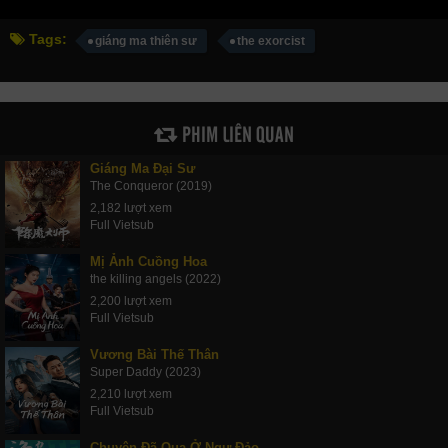
Tags:
giáng ma thiên sư
the exorcist
PHIM LIÊN QUAN
Giáng Ma Đại Sư
The Conqueror (2019)
2,182 lượt xem
Full Vietsub
Mị Ảnh Cuồng Hoa
the killing angels (2022)
2,200 lượt xem
Full Vietsub
Vương Bài Thế Thân
Super Daddy (2023)
2,210 lượt xem
Full Vietsub
Chuyện Đã Qua Ở Ngư Đảo