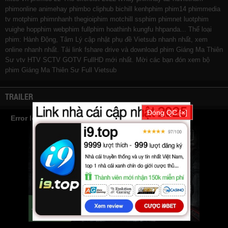
phimonline
animehay
phimbo
cliphub
bichill
kenhphim
phim14
phimmedia
tv
motphim
phimnhanh
thegioiphim
motchill
ssphim
phimnet
luotphim
vuighe
hopphim
webphim
fullphim
hoathinh
kungfu
hhpanda
... Thể loại
phim: Hành Động, Tâm Lý cập nhật phụ đề Vietsub nhanh nhất, xem
online nhanh nhất. Tải link fshare drive và download phim Giáng Ma Thiên
Sư vtv HTV SCTV GOTV FullHD mới nhất. Mời các bạn đón xem bộ
phim
Giáng Ma Thiên Sư
Full Vietsub
TRAILER
Đóng QC [×]
Error loading YouTube: Video could not be played