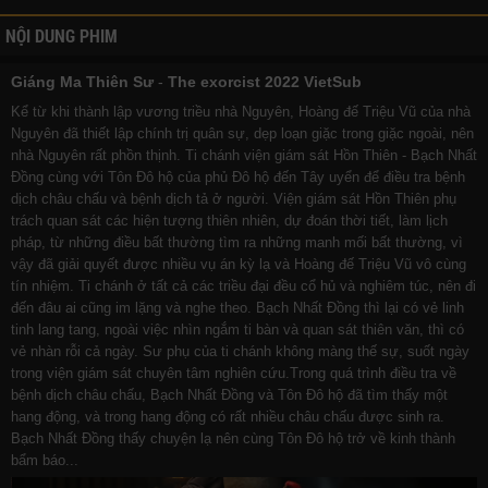
NỘI DUNG PHIM
Giáng Ma Thiên Sư
-
The exorcist 2022 VietSub
Kể từ khi thành lập vương triều nhà Nguyên, Hoàng đế Triệu Vũ của nhà
Nguyên đã thiết lập chính trị quân sự, dẹp loạn giặc trong giặc ngoài, nên
nhà Nguyên rất phồn thịnh. Ti chánh viện giám sát Hồn Thiên - Bạch Nhất
Đồng cùng với Tôn Đô hộ của phủ Đô hộ đến Tây uyển để điều tra bệnh
dịch châu chấu và bệnh dịch tả ở người. Viện giám sát Hồn Thiên phụ
trách quan sát các hiện tượng thiên nhiên, dự đoán thời tiết, làm lịch
pháp, từ những điều bất thường tìm ra những manh mối bất thường, vì
vậy đã giải quyết được nhiều vụ án kỳ lạ và Hoàng đế Triệu Vũ vô cùng
tín nhiệm. Ti chánh ở tất cả các triều đại đều cổ hủ và nghiêm túc, nên đi
đến đâu ai cũng im lặng và nghe theo. Bạch Nhất Đồng thì lại có vẻ linh
tinh lang tang, ngoài việc nhìn ngắm ti bàn và quan sát thiên văn, thì có
vẻ nhàn rỗi cả ngày. Sư phụ của ti chánh không màng thế sự, suốt ngày
trong viện giám sát chuyên tâm nghiên cứu.Trong quá trình điều tra về
bệnh dịch châu chấu, Bạch Nhất Đồng và Tôn Đô hộ đã tìm thấy một
hang động, và trong hang động có rất nhiều châu chấu được sinh ra.
Bạch Nhất Đồng thấy chuyện lạ nên cùng Tôn Đô hộ trở về kinh thành
bẩm báo...