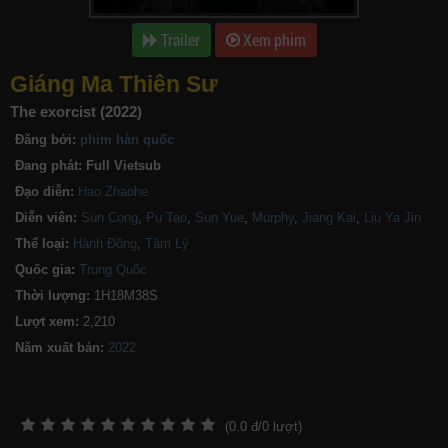
Trailer
Xem phim
Giáng Ma Thiên Sư
The exorcist (2022)
Đăng bởi:
phim hàn quốc
Đang phát:
Full Vietsub
Đạo diễn:
Hao Zhaohe
Diễn viên:
Sun Cong
,
Pu Tao
,
Sun Yue
,
Murphy
,
Jiang Kai
,
Liu Ya Jin
Thể loại:
Hành Động
,
Tâm Lý
Quốc gia:
Trung Quốc
Thời lượng:
1H18M38S
Lượt xem:
2,210
Năm xuất bản:
(
0.0
đ/
0
lượt)